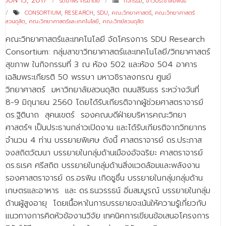
JUN 13, 2017
รัตนาพร ศรีมาตย์
กิจกรรม
,
ข่าวประชาสัมพันธ์
CONSORTIUM
,
RESEARCH
,
SDU
,
คณะวิทยาศาสตร์
,
คณะวิทยาศาสตร์
สวนดุสิต
,
คณะวิทยาศาสตร์และเทคโนโลยี
,
คณะวิทย์สวนดุสิต
คณะวิทยาศาสตร์และเทคโนโลยี จัดโครงการ SDU Research
Consortium: กลุ่มสาขาวิทยาศาสตร์และเทคโนโลยี/วิทยาศาสตร์
สุขภาพ ในกิจกรรมที่ 3 ณ ห้อง 502 และห้อง 504 อาคาร
เฉลิมพระเกียรติ 50 พรรษา มหาวชิราลงกรณ ศูนย์
วิทยาศาสตร์ มหาวิทยาลัยสวนดุสิต ถนนสิรินธร ระหว่างวันที่
8-9 มิถุนายน 2560 โดยได้รับเกียรติจากผู้ช่วยศาสตราจารย์
ดร.ฐิตินาถ สุคนเขตร์ รองคณบดีฝ่ายบริหารคณะวิทยา
ศาสตร์ฯ เป็นประธานกล่าวเปิดงาน และได้รับเกียรติจากวิทยากร
จำนวน 4 ท่าน บรรยายพิเศษ ดังนี้ ศาสตราจารย์ ดร.ประภาส
จงสถิตวัฒนา บรรยายในกลุ่มด้านเมืองอัจฉริยะ ศาสตราจารย์
ดร.ธเรศ ศรีสถิต บรรยายในกลุ่มด้านสิ่งแวดล้อมและพลังงาน
รองศาสตราจารย์ ดร.อรพิน เกิดชูชื่น บรรยายในกลุ่มกลุ่มด้าน
เกษตรและอาหาร และ ดร.ธนวรรธน์ อิ่มสมบูรณ์ บรรยายในกลุ่ม
ด้านผู้สูงอายุ โดยเนื้อหาในการบรรยายจะเน้นให้ความรู้เกี่ยวกับ
แนวทางการคิดหัวข้องานวิจัย เทคนิคการเขียนข้อเสนอโครงการ