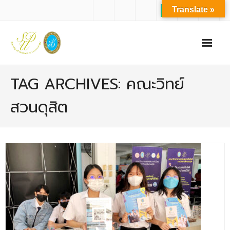
Translate »
หน้าแรก
TAG ARCHIVES: คณะวิทย์
เกี่ยวกับเรา
สวนดุสิต
- ปรัชญาการจัดการศึกษา มหาวิทยาลัยสวนดุสิต
- ปรัชญา วิสัยทัศน์ พันธกิจ ของคณะ
- ประวัติความเป็นมาของคณะ
- บุคลากร
- - สำนักงานคณะวิทยาศาสตร์และเทคโนโลยี
- - บุคลากรวิชาการ