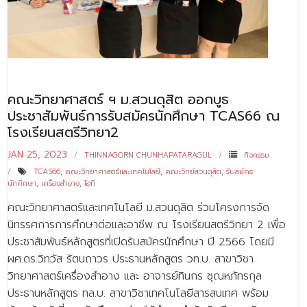
- - บุคลากรสนับสนุน
หลักสูตร
- วิทยาศาสตรบัณฑิต
- - วิทยาการคอมพิวเตอร์
คณะวิทยาศาสตร์ ฯ ม.สวนดุสิต ออกบูธ
ประชาสัมพันธ์การรับสมัครนักศึกษา TCAS66 ณ
- - วิทยาศาสตร์เครื่องสำอาง
โรงเรียนสตรีวิทยา2
- - อาชีวอนามัยและความปลอดภัย
JAN 25, 2023
THINNAGORN CHUNHAPATARAGUL
กิจกรรม
TCAS66
,
คณะวิทยาศาสตร์และเทคโนโลยี
,
คณะวิทย์สวนดุสิต
,
รับสมัคร
- - อนามัยสิ่งแวดล้อมและสาธารณภัย
นักศึกษา
,
เครื่องสำอาง
,
ไอที
- - วิทยาศาสตร์การแพทย์
คณะวิทยาศาสตร์และเทคโนโลยี ม.สวนดุสิต ร่วมโครงการจัด
นิทรรศการการศึกษาต่อและอาชีพ ณ โรงเรียนสตรีวิทยา 2 เพื่อ
- - ความมั่นคงปลอดภัยไซเบอร์
ประชาสัมพันธ์หลักสูตรที่เปิดรับสมัครนักศึกษา ปี 2566 โดยมี
ผศ.ดร.วิทวัส รัตนถาวร ประธานหลักสูตร วท.บ. สาขาวิชา
- - อุตสาหกรรมชีวภาพเพื่อธุรกิจ
วิทยาศาสตร์เครื่องสำอาง และ อาจารย์ทินกร ชุณหภัทรกุล
- ศึกษาศาสตรบัณฑิต
ประธานหลักสูตร ทล.บ. สาขาวิชาเทคโนโลยีสารสนเทศ พร้อม