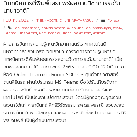
- ข่าวประชาสัมพันธ์ภายนอก
“เทคนิคการตีพิมพ์เผยแพร่ผลงานวิชาการระดับ
นานาชาติ”
- ทุน/สมัครงาน/ศึกษาต่อ
FEB 11, 2022
THINNAGORN CHUNHAPATARAGUL
กิจกรรม
วารสารคณะ
คณะวิทยาศาสตร์
,
คณะวิทยาศาสตร์และเทคโนโลยี
,
คณะวิทย์สวนดุสิต
,
ตีพิมพ์
,
นานาชาติ
,
บทความวิจัย
,
ผลงานวิชาการ
,
มหาวิทยาลัยสวนดุสิต
,
สวนดุสิต
ผลงานคณะ
ฝ่ายการจัดการความรู้คณะวิทยาศาสตร์และเทคโนโลยี
- ฐานข้อมูลงานวิจัย
มหาวิทยาลัยสวนดุสิต จัดเสวนา การจัดการความรู้ในหัวข้อ
“เทคนิคการตีพิมพ์เผยแพร่ผลงานวิชาการระดับนานาชาติ” เมื่อ
- การจัดการความรู้ (KM Scitech)
วันพฤหัสบดี ที่ 10 กุมภาพันธ์ 2565 เวลา 9.00-12.00 น. ณ
ห้อง Online Learning Room SDU 03 ศูนย์วิทยาศาสตร์
- โครงการบริหารจัดการพื้นที่ 10 ไร่ ด้านหลังโรงสีข้าว
สวนดุสิต จังหวัดปราจีนบุรี
ถนนสิรินธร ผ่านโปรแกรม MS Teams ซึ่งได้รับเกียรติจาก
ผศ.ดร.สุระสิทธิ์ ทรงม้า รองคณบดีคณะวิทยาศาสตร์และ
- โครงการส่งเสริมการปลูกกล้วยเล็บมือนางฯ
เทคโนโลยี เป็นประธานเปิดการเสวนา โดยมีผู้ทรงคุณวุฒิร่วม
- ผลงาน/รางวัล
เสวนาได้แก่ ศ.ธานินทร์ สิทธิวิรัชธรรม รศ.ดร.พรรณี สวนเพลง
รศ.ดร.ทัศนีย์ พาณิชย์กุล และ ผศ.ดร.ชาติ ทีฆะ โดยมี ผศ.ดร.ศิริ
- SDU Zero Waste
พร ฉิมพลี เป็นผู้ดำเนินการเสวนา
- งานวิจัย/นวัตกรรม