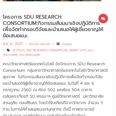
โครงการ SDU RESEARCH
CONSORTIUM:กิจกรรมสัมมนาเชิงปฏิบัติการ
เพื่อจัดทำกรอบวิจัยและนำเสนอให้ผู้เชี่ยวชาญให้
ข้อเสนอแนะ
JUL 6, 2017
รัตนาพร ศรีมาตย์
กิจกรรม
SCITECH
,
SDU RESEARCH CONSORTIUM
,
SMART CITY
,
คณะ
วิทยาศาสตร์
,
คณะวิทย์สวนดุสิต
คณะวิทยาศาสตร์และเทคโนโลยี จัดโครงการ SDU Research
Consortium: กลุ่มสาขาวิทยาศาสตร์และเทคโนโลยี/วิทยาศาสตร์
สุขภาพ ในกิจกรรมสัมมนาเชิงปฏิบัติการเพื่อจัดทำกรอบวิจัย
และนำเสนอให้ผู้เชี่ยวชาญให้ข้อเสนอแนะ ในวันที่ 4 และ 6
กรกฎาคม 2560 ณ ห้อง 502 และห้อง 504 อาคาร
เฉลิมพระเกียรติ 50 พรรษาฯ ศูนย์วิทยาศาสตร์ มหาวิทยาลัย
สวนดุสิต ถนนสิรินธร โดยได้รับเกียรติจากวิทยากร จำนวน 3
ท่าน ในการให้คำเสนอแนะแก่บุคลากร ดังนี้ ศาสตราจารย์
ดร.ประภาส จงสถิตวัฒนา (กลุ่มด้านเมืองอัจฉริยะ)