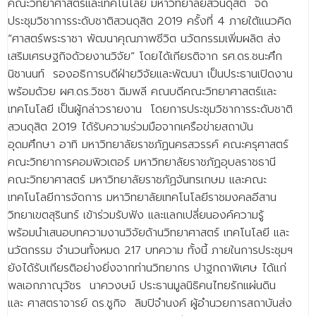
คณะวิทยาศาสตร์และเทคโนโลยี มหาวิทยาลัยสวนดุสิต จัด
ประชุมวิชาการระดับชาติสวนดุสิต 2019 ครั้งที่ 4 ภายใต้แนวคิด
“ศาสตร์พระราชา พัฒนาคุณภาพชีวิต นวัตกรรมเพิ่มผลิต ส่ง
เสริมเศรษฐกิจด้วยงานวิจัย” โดยได้เกียรติจาก รศ.ดร.ชนะศึก
นิชานนท์ รองอธิการบดีฝ่ายวิจัยและพัฒนา เป็นประธานเปิดงาน
พร้อมด้วย ผศ.ดร.วิชชา ฉิมพลี คณบดีคณะวิทยาศาสตร์และ
เทคโนโลยี เป็นผู้กล่าวรายงาน โดยการประชุมวิชาการระดับชาติ
สวนดุสิต 2019 ได้รับความร่วมมือจากเครือข่ายสถาบัน
อุดมศึกษา อาทิ มหาวิทยาลัยราชภัฏนครสวรรค์ คณะครุศาสตร์
คณะวิทยาการคอมพิวเตอร์ มหาวิทยาลัยราชภัฏอุบลราชธานี
คณะวิทยาศาสตร์ มหาวิทยาลัยราชภัฏจันทรเกษม และคณะ
เทคโนโลยีการจัดการ มหาวิทยาลัยเทคโนโลยีราชมงคลอีสาน
วิทยาเขตสุรินทร์ เข้าร่วมรับฟัง และแลกเปลี่ยนองค์ความรู้
พร้อมนำเสนอบทความงานวิจัยด้านวิทยาศาสตร์ เทคโนโลยี และ
นวัตกรรม จำนวนทั้งหมด 217 บทความ ทั้งนี้ ภายในการประชุมฯ
ยังได้รับเกียรติอย่างยิ่งจากท่านวิทยากร ปาฐกถาพิเศษ ได้แก่
พลเอกภาณุวัชร นาควงษม์ ประธานมูลนิธิคนไทยรักแผ่นดิน
และ ศาสตราจารย์ ดร.ชูกิจ ลิมปิจำนงค์ ผู้อำนวยการสถาบันส่ง