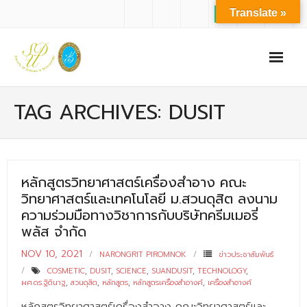
Translate »
หน้าแรก
TAG ARCHIVES: DUSIT
เกี่ยวกับเรา
- ปรัชญาการจัดการศึกษา มหาวิทยาลัยสวนดุสิต
หลักสูตรวิทยาศาสตร์เครื่องสำอาง คณะ
- ปรัชญา วิสัยทัศน์ พันธกิจ ของคณะ
วิทยาศาสตร์และเทคโนโลยี ม.สวนดุสิต ลงนาม
- ประวัติความเป็นมาของคณะ
ความร่วมมือทางวิชาการกับบริษัทครีมเมอรี่
พลัส จำกัด
- บุคลากร
NOV 10, 2021
NARONGRIT PIROMNOK
ข่าวประชาสัมพันธ์
- - สำนักงานคณะวิทยาศาสตร์และเทคโนโลยี
COSMETIC
,
DUSIT
,
SCIENCE
,
SUANDUSIT
,
TECHNOLOGY
,
ผศ.ดร.ฐิตินาฐ
,
สวนดุสิต
,
หลักสูตร
,
หลักสูตรเครื่องสำอางค์
,
เครื่องสำอางค์
- - บุคลากรวิชาการ