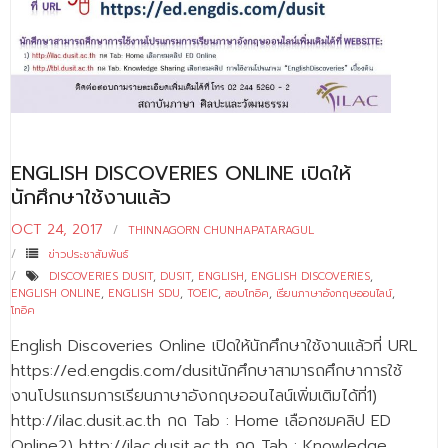
- ข่าวประชาสัมพันธ์ภายนอก
- ทุน/สมัครงาน/ศึกษาต่อ
วารสารคณะ
ผลงานคณะ
- ฐานข้อมูลงานวิจัย
ENGLISH DISCOVERIES ONLINE เปิดให้
นักศึกษาใช้งานแล้ว
- การจัดการความรู้ (KM Scitech)
OCT 24, 2017
THINNAGORN CHUNHAPATARAGUL
- โครงการบริหารจัดการพื้นที่ 10 ไร่ ด้านหลังโรงสีข้าว
ข่าวประชาสัมพันธ์
สวนดุสิต จังหวัดปราจีนบุรี
DISCOVERIES DUSIT
,
DUSIT
,
ENGLISH
,
ENGLISH DISCOVERIES
,
ENGLISH ONLINE
,
ENGLISH SDU
,
TOEIC
,
สอบโทอิค
,
เรียนภาษาอังกฤษออนไลน์
,
- โครงการส่งเสริมการปลูกกล้วยเล็บมือนางฯ
โทอิค
- ผลงาน/รางวัล
English Discoveries Online เปิดให้นักศึกษาใช้งานแล้วที่ URL
https://ed.engdis.com/dusitนักศึกษาสามารถศึกษาการใช้
- SDU Zero Waste
งานโปรแกรมการเรียนภาษาอังกฤษออนไลน์เพิ่มเติมได้ที่1)
http://ilac.dusit.ac.th กด Tab : Home เลือกชมคลิป ED
- งานวิจัย/นวัตกรรม
Online2) http://ilac.dusit.ac.th กด Tab : Knowledge