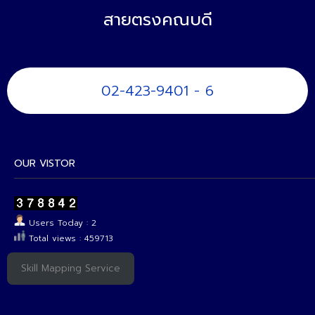
สายตรงคณบดี
02-423-9401 - 6
OUR VISTOR
Users Today : 2
Total views : 459713
Skill Mapping Service