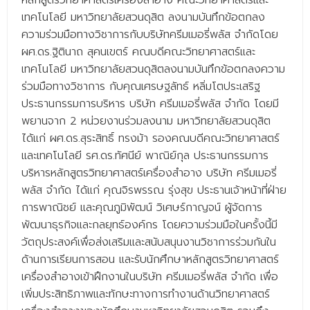
หลักสูตรวิทยาศาสตร์เครื่องสำอาง คณะวิทยาศาสตร์และ
- - บุคลากรสนับสนุน
เทคโนโลยี มหาวิทยาลัยสวนดุสิต ลงนามบันทึกข้อตกลง
ความร่วมมือทางวิชาการกับบริษัทครีมเมอรี่พลัส จำกัดโดย
หลักสูตร
ผศ.ดร.ฐิตินาถ สุคนเขตร์ คณบดีคณะวิทยาศาสตร์และ
เทคโนโลยี มหาวิทยาลัยสวนดุสิตลงนามบันทึกข้อตกลงความ
- วิทยาศาสตรบัณฑิต
ร่วมมือทางวิชาการ กับคุณเศรษฐลัทธ์ หลิ่มโตประเสริฐ
- - วิทยาการคอมพิวเตอร์
ประธานกรรมการบริหาร บริษัท ครีมเมอรี่พลัส จำกัด โดยมี
พยานจาก 2 หน่วยงานร่วมลงนาม มหาวิทยาลัยสวนดุสิต
- - วิทยาศาสตร์เครื่องสำอาง
ได้แก่ ผศ.ดร.สุระสิทธิ์ ทรงม้า รองคณบดีคณะวิทยาศาสตร์
- - อาชีวอนามัยและความปลอดภัย
และเทคโนโลยี รศ.ดร.ทัศนีย์ พาณิย์กุล ประธานกรรมการ
บริหารหลักสูตรวิทยาศาสตร์เครื่องสำอาง บริษัท ครีมเมอรี่
- - อนามัยสิ่งแวดล้อมและสาธารณภัย
พลัส จำกัด ได้แก่ คุณจิรพรรณ รุ่งสุข ประธานเจ้าหน้าที่ฝ่าย
การพาณิชย์ และคุณภูมิพัฒน์ วิเศษร์กาญจน์ ผู้จัดการ
- - วิทยาศาสตร์การแพทย์
พัฒนาธุรกิจและกลยุทธ์องค์กร โดยความร่วมมือในครั้งนี้มี
- - ความมั่นคงปลอดภัยไซเบอร์
วัตถุประสงค์เพื่อส่งเสริมและสนับสนุนงานวิชาการร่วมกันใน
ด้านการเรียนการสอน และรับนักศึกษาหลักสูตรวิทยาศาสตร์
- - อุตสาหกรรมชีวภาพเพื่อธุรกิจ
เครื่องสำอางเข้าฝึกงานในบริษัท ครีมเมอรี่พลัส จำกัด เพื่อ
- ศึกษาศาสตรบัณฑิต
เพิ่มประสิทธิภาพและทักษะทางการทำงานด้านวิทยาศาสตร์