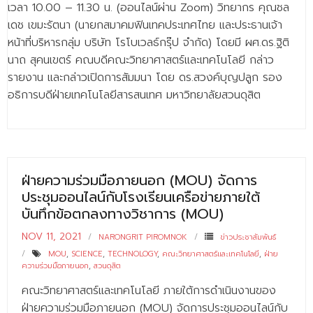
เวลา 10.00 – 11.30 น. (ออนไลน์ผ่าน Zoom) วิทยากร คุณชล
เดช เขมะรัตนา (นายกสมาคมฟินเทคประเทศไทย และประธานเจ้า
หน้าที่บริหารกลุ่ม บริษัท โรโบเวลธ์กรุ๊ป จำกัด) โดยมี ผศ.ดร.ฐิติ
นาถ สุคนเขตร์ คณบดีคณะวิทยาศาสตร์และเทคโนโลยี กล่าว
รายงาน และกล่าวเปิดการสัมมนา โดย ดร.สวงค์บุญปลูก รอง
อธิการบดีฝ่ายเทคโนโลยีสารสนเทศ มหาวิทยาลัยสวนดุสิต
ฝ่ายความร่วมมือภายนอก (MOU) จัดการ
ประชุมออนไลน์กับโรงเรียนเครือข่ายภายใต้
บันทึกข้อตกลงทางวิชาการ (MOU)
NOV 11, 2021
NARONGRIT PIROMNOK
ข่าวประชาสัมพันธ์
MOU
,
SCIENCE
,
TECHNOLOGY
,
คณะวิทยาศาสตร์และเทคโนโลยี
,
ฝ่าย
ความร่วมมือภายนอก
,
สวนดุสิต
คณะวิทยาศาสตร์และเทคโนโลยี ภายใต้การดำเนินงานของ
ฝ่ายความร่วมมือภายนอก (MOU) จัดการประชุมออนไลน์กับ