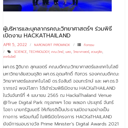
- - บุคลากรสนับสนุน
หลักสูตร
ผู้บริหารและบุคลากรคณะวิทยาศาสตร์ฯ ร่วมพิธี
- วิทยาศาสตรบัณฑิต
เปิดงาน HACKATHAILAND
- - วิทยาการคอมพิวเตอร์
APR 5, 2022
NARONGRIT PIROMNOK
กิจกรรม
- - วิทยาศาสตร์เครื่องสำอาง
SCIENCE
,
TECHNOLOGY
,
คณะวิทย์
,
มสด
,
วิทยาศาสตร์
,
สวนดุสิต
,
เทคโนโลยี
- - อาชีวอนามัยและความปลอดภัย
ผศ.ดร.ฐิตินาถ สุคนเขตร์ คณบดีคณะวิทยาศาสตร์และเทคโนโลยี
มหาวิทยาลัยสวนดุสิต ผศ.ดร.อุดมศักดิ์ กิจทวร รองคณบดีคณะ
- - อนามัยสิ่งแวดล้อมและสาธารณภัย
วิทยาศาสตร์และเทคโนโลยี ดร.รังสันต์ จอมทะรักษ์ และ ผศ.ดร.จิ
- - วิทยาศาสตร์การแพทย์
ราภรณ์ พงษ์โสภา ได้เข้าร่วมพิธีเปิดงาน HACKaTHAILAND
ในวันจันทร์ที่ 4 เมษายน 2565 ณ HackaThailand Venue
- - ความมั่นคงปลอดภัยไซเบอร์
@True Digital Park กรุงเทพฯ โดย พลเอก ประยุทธ์ จันทร์
- - อุตสาหกรรมชีวภาพเพื่อธุรกิจ
โอชา นายกรัฐมนตรี ให้เกียรติเป็นประธานเปิดงานอย่างเป็น
ทางการ พร้อมกันนี้ ในพิธีเปิดโครงการ HACKaTHAILAND
- ศึกษาศาสตรบัณฑิต
ยังมีการมอบรางวัล Prime Minister’s Digital Awards 2021