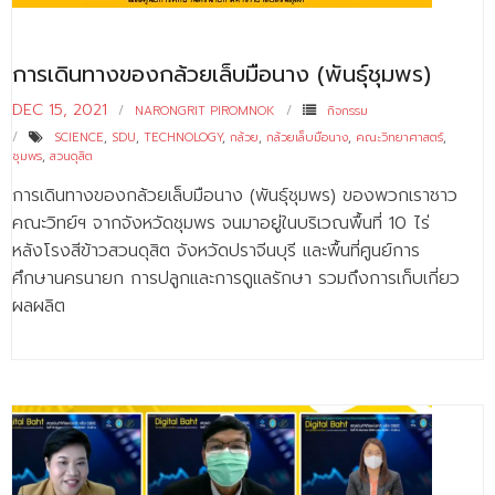
- ข่าวประชาสัมพันธ์ภายนอก
- ทุน/สมัครงาน/ศึกษาต่อ
การเดินทางของกล้วยเล็บมือนาง (พันธุ์ชุมพร)
วารสารคณะ
DEC 15, 2021
NARONGRIT PIROMNOK
กิจกรรม
ผลงานคณะ
SCIENCE
,
SDU
,
TECHNOLOGY
,
กล้วย
,
กล้วยเล็บมือนาง
,
คณะวิทยาศาสตร์
,
ชุมพร
,
สวนดุสิต
- ฐานข้อมูลงานวิจัย
การเดินทางของกล้วยเล็บมือนาง (พันธุ์ชุมพร) ของพวกเราชาว
คณะวิทย์ฯ จากจังหวัดชุมพร จนมาอยู่ในบริเวณพื้นที่ 10 ไร่
- การจัดการความรู้ (KM Scitech)
หลังโรงสีข้าวสวนดุสิต จังหวัดปราจีนบุรี และพื้นที่ศูนย์การ
- โครงการบริหารจัดการพื้นที่ 10 ไร่ ด้านหลังโรงสีข้าว
ศึกษานครนายก การปลูกและการดูแลรักษา รวมถึงการเก็บเกี่ยว
สวนดุสิต จังหวัดปราจีนบุรี
ผลผลิต
- โครงการส่งเสริมการปลูกกล้วยเล็บมือนางฯ
- ผลงาน/รางวัล
- SDU Zero Waste
- งานวิจัย/นวัตกรรม