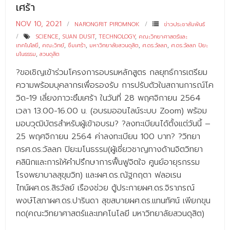
เศร้า
NOV 10, 2021
NARONGRIT PIROMNOK
ข่าวประชาสัมพันธ์
SCIENCE
,
SUAN DUSIT
,
TECHNOLOGY
,
คณะวิทยาศาสตร์และ
เทคโนโลยี
,
คณะวิทย์
,
ซึมเศร้า
,
มหาวิทยาลัยสวนดุสิต
,
ศ.ดร.วัลลภ
,
ศ.ดร.วัลลภ ปิยะ
มโนธรรม
,
สวนดุสิต
?ขอเชิญเข้าร่วมโครงการอบรมหลักสูตร กลยุทธ์การเตรียม
ความพร้อมบุคลากรเพื่อรองรับ การปรับตัวในสถานการณ์โค
วิด-19 เลี่ยงภาวะซึมเศร้า ในวันที่ 28 พฤศจิกายน 2564
เวลา 13.00-16.00 น. (อบรมออนไลน์ระบบ Zoom) พร้อม
มอบวุฒิบัตรสำหรับผู้เข้าอบรม? ?ลงทะเบียนได้ตั้งแต่วันนี้ –
25 พฤศจิกายน 2564 ค่าลงทะเบียน 100 บาท? ?วิทยา
กรศ.ดร.วัลลภ ปิยะมโนธรรม(ผู้เชี่ยวชาญทางด้านจิตวิทยา
คลินิกและการให้คำปรึกษาการฟื้นฟูจิตใจ ศูนย์อายุรกรรม
โรงพยาบาลสุขุมวิท) และผศ.ดร.ณัฐกฤตา ฟลอเรน
ไทน์ผศ.ดร.สิรวัลย์ เรืองช่วย ตู้ประกายผศ.ดร.จิราภรณ์
พงษ์โสภาผศ.ดร.ปารินดา สุขสบายผศ.ดร.แทนทัศน์ เพียกขุน
ทด(คณะวิทยาศาสตร์และเทคโนโลยี มหาวิทยาลัยสวนดุสิต)