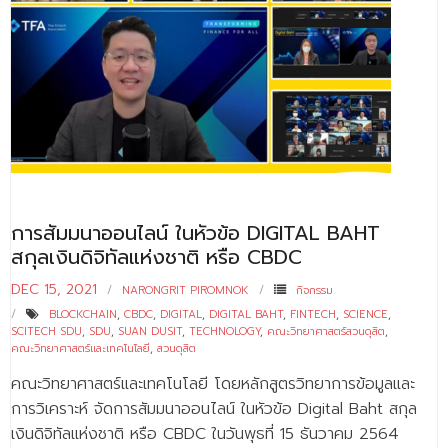
ติดต่อเรา
การสัมมนาออนไลน์ ในหัวข้อ DIGITAL BAHT
สกุลเงินดิจิทัลแห่งชาติ หรือ CBDC
DEC 15, 2021
NARONGRIT PIROMNOK
กิจกรรม
BLOCKCHAIN
,
CBDC
,
DIGITAL
,
DIGITAL BAHT
,
FINTECH
,
SCIENCE
,
SCITECH SDU
,
SDU
,
SUAN DUSIT
,
TECHNOLOGY
,
คณะวิทยาศาสตร์สวนดุสิต
,
คณะวิทยาศาสตร์และเทคโนโลยี
,
สวนดุสิต
คณะวิทยาศาสตร์และเทคโนโลยี โดยหลักสูตรวิทยาการข้อมูลและ
การวิเคราะห์ จัดการสัมมนาออนไลน์ ในหัวข้อ Digital Baht สกุล
เงินดิจิทัลแห่งชาติ หรือ CBDC ในวันพุธที่ 15 ธันวาคม 2564