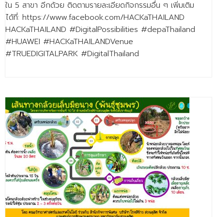
ใน 5 สาขา อีกด้วย ติดตามรายละเอียดกิจกรรมอื่น ๆ เพิ่มเติม
- - วิทยาศาสตร์ทั่วไป
ได้ที่: https://www.facebook.com/HACKaTHAILAND
- เทคโนโลยีบัณฑิต
HACKaTHAILAND #DigitalPossibilities #depaThailand
#HUAWEI #HACKaTHAILANDVenue
- - เทคโนโลยีสารสนเทศ
#TRUEDIGITALPARK #DigitalThailand
ศูนย์บริการ
- ศูนย์เครื่องมือปฏิบัติการวิทยาศาสตร์
- ศูนย์สิ่งแวดล้อม
- ศูนย์ปัญญาประดิษฐ์เพื่อการศึกษา
สหกิจศึกษา
ข่าว
- ข่าวประชาสัมพันธ์
- กิจกรรม