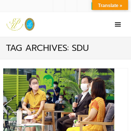
Translate »
หน้าแรก
TAG ARCHIVES: SDU
เกี่ยวกับเรา
- ปรัชญาการจัดการศึกษา มหาวิทยาลัยสวนดุสิต
- ปรัชญา วิสัยทัศน์ พันธกิจ ของคณะ
- ประวัติความเป็นมาของคณะ
- บุคลากร
- - สำนักงานคณะวิทยาศาสตร์และเทคโนโลยี
- - บุคลากรวิชาการ