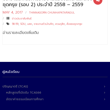
ชุดครุย (รอบ 2) ประจำปี 2558 – 2559
MAY 4, 2017
THINNAGORN CHUNHAPATARAGUL
ข่าวประชาสัมพันธ์
58-59
,
SDU
,
มสด
,
รายงานตัวบัณฑิต
,
สวนดุสิต
,
สั่งจองชุดครุย
อ่านรายละเอียดเพิ่มเติม
ผู้สนใจเรียน
ปริญญาตรี (TCAS)
หลักสูตรที่เปิดรับ TCAS66
อัตราค่าธรรมเนียมการศึกษา