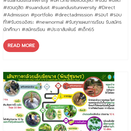
#suandusituniversity #มหาวิทยาลัยสวนดุสิต #sdu #มสด
#สวนดุสิต #suandusit #suandusituniversity #Direct
#Admission #portfolio #directadmission #รอบ1 #รอบ
ที่1#รับตรงอิสระ #newnormal #รับทุกแผนการเรียน รับสมัคร
นักศึกษา #สมัครเรียน #ประชาสัมพันธ์ #เด็ก65
READ MORE