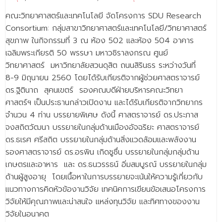
คณะวิทยาศาสตร์และเทคโนโลยี จัดโครงการ SDU Research
Consortium: กลุ่มสาขาวิทยาศาสตร์และเทคโนโลยี/วิทยาศาสตร์
สุขภาพ ในกิจกรรมที่ 3 ณ ห้อง 502 และห้อง 504 อาคาร
เฉลิมพระเกียรติ 50 พรรษา มหาวชิราลงกรณ ศูนย์
วิทยาศาสตร์ มหาวิทยาลัยสวนดุสิต ถนนสิรินธร ระหว่างวันที่
8-9 มิถุนายน 2560 โดยได้รับเกียรติจากผู้ช่วยศาสตราจารย์
ดร.ฐิตินาถ สุคนเขตร์ รองคณบดีฝ่ายบริหารคณะวิทยา
ศาสตร์ฯ เป็นประธานกล่าวเปิดงาน และได้รับเกียรติจากวิทยากร
จำนวน 4 ท่าน บรรยายพิเศษ ดังนี้ ศาสตราจารย์ ดร.ประภาส
จงสถิตวัฒนา บรรยายในกลุ่มด้านเมืองอัจฉริยะ ศาสตราจารย์
ดร.ธเรศ ศรีสถิต บรรยายในกลุ่มด้านสิ่งแวดล้อมและพลังงาน
รองศาสตราจารย์ ดร.อรพิน เกิดชูชื่น บรรยายในกลุ่มกลุ่มด้าน
เกษตรและอาหาร และ ดร.ธนวรรธน์ อิ่มสมบูรณ์ บรรยายในกลุ่ม
ด้านผู้สูงอายุ โดยเนื้อหาในการบรรยายจะเน้นให้ความรู้เกี่ยวกับ
แนวทางการคิดหัวข้องานวิจัย เทคนิคการเขียนข้อเสนอโครงการ
วิจัยให้มีคุณภาพและน่าสนใจ แหล่งทุนวิจัย และทิศทางของงาน
วิจัยในอนาคต