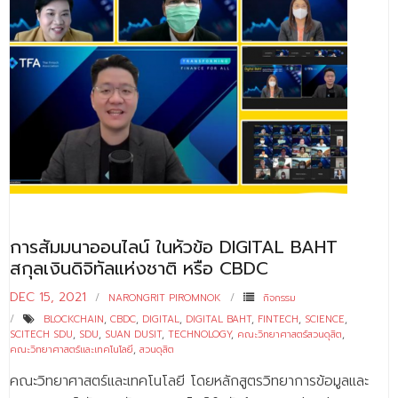
การสัมมนาออนไลน์ ในหัวข้อ DIGITAL BAHT
สกุลเงินดิจิทัลแห่งชาติ หรือ CBDC
DEC 15, 2021
NARONGRIT PIROMNOK
กิจกรรม
BLOCKCHAIN
,
CBDC
,
DIGITAL
,
DIGITAL BAHT
,
FINTECH
,
SCIENCE
,
SCITECH SDU
,
SDU
,
SUAN DUSIT
,
TECHNOLOGY
,
คณะวิทยาศาสตร์สวนดุสิต
,
คณะวิทยาศาสตร์และเทคโนโลยี
,
สวนดุสิต
คณะวิทยาศาสตร์และเทคโนโลยี โดยหลักสูตรวิทยาการข้อมูลและ