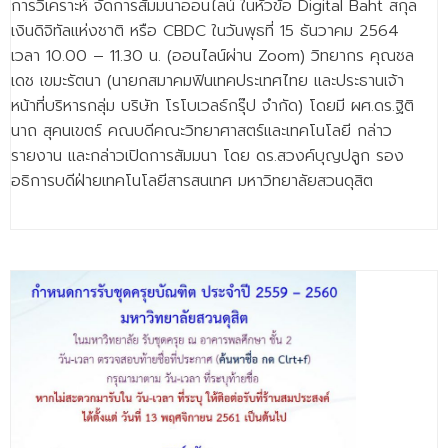
การวิเคราะห์ จัดการสัมมนาออนไลน์ ในหัวข้อ Digital Baht สกุล
เงินดิจิทัลแห่งชาติ หรือ CBDC ในวันพุธที่ 15 ธันวาคม 2564
เวลา 10.00 – 11.30 น. (ออนไลน์ผ่าน Zoom) วิทยากร คุณชล
เดช เขมะรัตนา (นายกสมาคมฟินเทคประเทศไทย และประธานเจ้า
หน้าที่บริหารกลุ่ม บริษัท โรโบเวลธ์กรุ๊ป จำกัด) โดยมี ผศ.ดร.ฐิติ
นาถ สุคนเขตร์ คณบดีคณะวิทยาศาสตร์และเทคโนโลยี กล่าว
รายงาน และกล่าวเปิดการสัมมนา โดย ดร.สวงค์บุญปลูก รอง
อธิการบดีฝ่ายเทคโนโลยีสารสนเทศ มหาวิทยาลัยสวนดุสิต