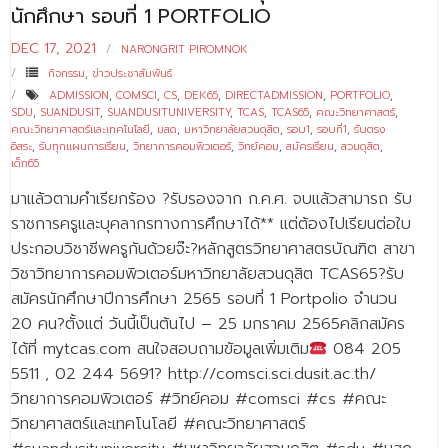
นักศึกษา รอบที่ 1 PORTFOLIO
DEC 17, 2021
NARONGRIT PIROMNOK
กิจกรรม
,
ข่าวประชาสัมพันธ์
ADMISSION
,
COMSCI
,
CS
,
DEK65
,
DIRECTADMISSION
,
PORTFOLIO
,
SDU
,
SUANDUSIT
,
SUANDUSITUNIVERSITY
,
TCAS
,
TCAS65
,
คณะวิทยาศาสตร์
,
คณะวิทยาศาสตร์และเทคโนโลยี
,
มสด
,
มหาวิทยาลัยสวนดุสิต
,
รอบ1
,
รอบที่1
,
รับตรง
อิสระ
,
รับทุกแผนการเรียน
,
วิทยาการคอมพิวเตอร์
,
วิทย์คอม
,
สมัครเรียน
,
สวนดุสิต
,
เด็ก65
มาแล้วตามคำเรียกร้อง ?รับรองจาก ก.ค.ศ. จบแล้วสามารถ รับ
ราชการครูและบุคลากรทางการศึกษาได้** แต่ต้องไปเรียนต่อใบ
ประกอบวิชาชีพครูกันด้วยจ๊ะ?หลักสูตรวิทยาศาสตรบัณฑิต สาขา
วิชาวิทยาการคอมพิวเตอร์มหาวิทยาลัยสวนดุสิต TCAS65?รับ
สมัครนักศึกษาปีการศึกษา 2565 รอบที่ 1 Portpolio จำนวน
20 คน?ตั้งแต่ วันนี้เป็นต้นไป – 25 มกราคม 2565คลิกสมัคร
ได้ที่ mytcas.com สนใจสอบถามข้อมูลเพิ่มเติม
084 205
5511 , 02 244 5691? http://comsci.sci.dusit.ac.th/
วิทยาการคอมพิวเตอร์ #วิทย์คอม #comsci #cs #คณะ
วิทยาศาสตร์และเทคโนโลยี #คณะวิทยาศาสตร์