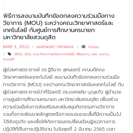
- ข่าวประชาสัมพันธ์ภายนอก
- ทุน/สมัครงาน/ศึกษาต่อ
พิธีการลงนามบันทึกข้อตกลงความร่วมมือทาง
วิชาการ (MOU) ระหว่างคณะวิทยาศาสตร์และ
วารสารคณะ
เทคโนโลยี กับศูนย์การศึกษานครนายก
มหาวิทยาลัยสวนดุสิต
ผลงานคณะ
MAR 3, 2022
NARONGRIT PIROMNOK
กิจกรรม
- ฐานข้อมูลงานวิจัย
MOU
,
SDU
,
คณะวิทยาศาสตร์และเทคโนโลยี
,
พิธีลงนาม
,
มสด
,
ลงนาม
,
สวนดุสิต
- การจัดการความรู้ (KM Scitech)
ผู้ช่วยศาสตราจารย์ ดร.ฐิตินาถ สุคนเขตร์ คณบดีคณะ
- โครงการบริหารจัดการพื้นที่ 10 ไร่ ด้านหลังโรงสีข้าว
วิทยาศาสตร์และเทคโนโลยี ลงนามบันทึกข้อตกลงความร่วมมือ
สวนดุสิต จังหวัดปราจีนบุรี
ทางวิชาการ (MOU) ระหว่างคณะวิทยาศาสตร์และเทคโนโลยี กับ
- โครงการส่งเสริมการปลูกกล้วยเล็บมือนางฯ
ผู้ช่วยศาสตราจารย์ว่าที่ร้อยตรี ดร.มงคลชัย บุญแก้ว ผู้อำนวย
การศูนย์การศึกษานครนายก มหาวิทยาลัยสวนดุสิต เพื่อสร้าง
- ผลงาน/รางวัล
ความร่วมมือในการส่งเสริมและสนับสนุนกิจกรรมทางวิชาการ
- SDU Zero Waste
รวมทั้งการพัฒนาหลักสูตรหรือการอบรมระยะสั้นที่มีความเป็นไป
ได้เชิงธุรกิจ และเพื่อให้เกิดการแลกเปลี่ยนเรียนรู้แนวทางการ
- งานวิจัย/นวัตกรรม
ปฏิบัติที่ดีในการปฏิบัติงาน ในวันพุธที่ 2 มีนาคม 2565 เวลา