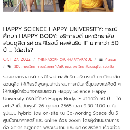
- - บุคลากรสนับสนุน
หลักสูตร
HAPPY SCIENCE HAPPY UNIVERSITY: กรณี
- วิทยาศาสตรบัณฑิต
ศึกษา HAPPY BODY: อธิการบดี มหาวิทยาลัย
- - วิทยาการคอมพิวเตอร์
สวนดุสิต รศ.ดร.ศิโรจน์ ผลพันธิน IF มากกว่า 50
ปี … ได้อะไร?
- - วิทยาศาสตร์เครื่องสำอาง
OCT 27, 2022
THINNAGORN CHUNHAPATARAGUL
กิจกรรม
- - อาชีวอนามัยและความปลอดภัย
SDU
,
คณะวิทยาศาสตร์และเทคโนโลยี
,
มสด
,
มหาวิทยาลัยสวนดุสิต
,
สวนดุสิต
- - อนามัยสิ่งแวดล้อมและสาธารณภัย
รองศาสตราจารย์ ดร.ศิโรจน์ ผลพันธิน อธิการบดี มหาวิทยาลัย
สวนดุสิต ให้เกียรติพูดคุยเล่าประสบการณ์และชี้มุมมองแง่คิดดี ๆ
- - วิทยาศาสตร์การแพทย์
ให้กับผู้เข้าร่วมกิจกรรมเสวนา Happy Science Happy
University กรณีศึกษา Happy Body: IF มากกว่า 50 ปี … ได้
- - ความมั่นคงปลอดภัยไซเบอร์
อะไร? เมื่อวันพุธที่ 26 ตุลาคม 2565 เวลา 9.30-11.00 น. ใน
- - อุตสาหกรรมชีวภาพเพื่อธุรกิจ
รูปแบบ hybrid โดย on-site ณ Co-working Space ชั้น 5
ศูนย์วิทยาศาสตร์ และ online ด้วย zoom โดยผู้ดำเนินรายการ
- ศึกษาศาสตรบัณฑิต
คือ ผศ.ดร.ณัฐกฤตา ฟลอเรนไทน์ และ ผศ.ดร.สิรวัลภ์ เรืองช่วย