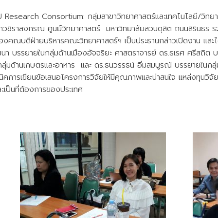
 Research Consortium: กลุ่มสาขาวิทยาศาสตร์และเทคโนโลยี/วิทยา
ชิราลงกรณ ศูนย์วิทยาศาสตร์ มหาวิทยาลัยสวนดุสิต ถนนสิรินธร ระหว
รองคณบดีฝ่ายบริหารคณะวิทยาศาสตร์ฯ เป็นประธานกล่าวเปิดงาน และไ
ฒนา บรรยายในกลุ่มด้านเมืองอัจฉริยะ ศาสตราจารย์ ดร.ธเรศ ศรีสถิต 
กลุ่มด้านเกษตรและอาหาร และ ดร.ธนวรรธน์ อิ่มสมบูรณ์ บรรยายในกลุ่ม
คนิคการเขียนข้อเสนอโครงการวิจัยให้มีคุณภาพและน่าสนใจ แหล่งทุนวิจ
ละเป็นที่ต้องการของประเทศ