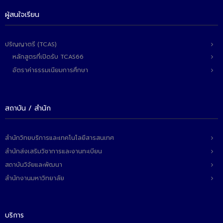
- ข่าวประชาสัมพันธ์ภายนอก
ผู้สนใจเรียน
- ทุน/สมัครงาน/ศึกษาต่อ
วารสารคณะ
ปริญญาตรี (TCAS)
หลักสูตรที่เปิดรับ TCAS66
ผลงานคณะ
อัตราค่าธรรมเนียมการศึกษา
- ฐานข้อมูลงานวิจัย
- การจัดการความรู้ (KM Scitech)
สถาบัน / สำนัก
- โครงการบริหารจัดการพื้นที่ 10 ไร่ ด้านหลังโรงสีข้าว
สวนดุสิต จังหวัดปราจีนบุรี
สำนักวิทยบริการและเทคโนโลยีสารสนเทศ
- โครงการส่งเสริมการปลูกกล้วยเล็บมือนางฯ
สำนักส่งเสริมวิชาการและงานทะเบียน
สถาบันวิจัยและพัฒนา
- ผลงาน/รางวัล
สำนักงานมหาวิทยาลัย
- SDU Zero Waste
- งานวิจัย/นวัตกรรม
บริการ