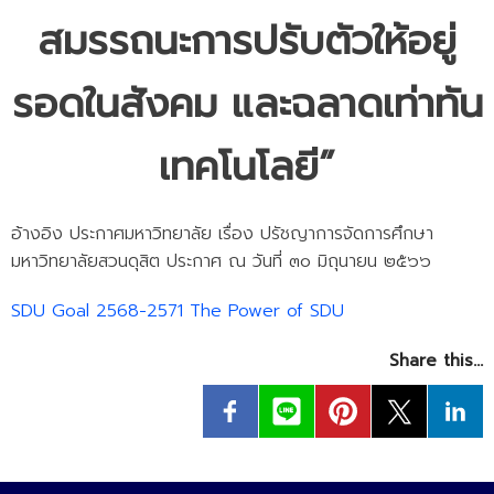
- - วิทยาศาสตร์ทั่วไป
สมรรถนะการปรับตัวให้อยู่
- เทคโนโลยีบัณฑิต
รอดในสังคม และฉลาดเท่าทัน
- - เทคโนโลยีสารสนเทศ
ศูนย์บริการ
เทคโนโลยี”
- ศูนย์เครื่องมือปฏิบัติการวิทยาศาสตร์
อ้างอิง ประกาศมหาวิทยาลัย เรื่อง ปรัชญาการจัดการศึกษา
- ศูนย์สิ่งแวดล้อม
มหาวิทยาลัยสวนดุสิต ประกาศ ณ วันที่ ๓๐ มิถุนายน ๒๕๖๖
- ศูนย์ปัญญาประดิษฐ์เพื่อการศึกษา
SDU Goal 2568-2571 The Power of SDU
สหกิจศึกษา
Share this…
ข่าว
- ข่าวประชาสัมพันธ์
- กิจกรรม