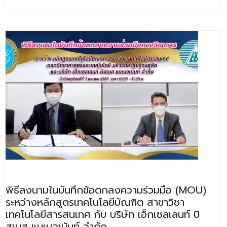
- ข่าวประชาสัมพันธ์ภายนอก
- ทุน/สมัครงาน/ศึกษาต่อ
วารสารคณะ
ผลงานคณะ
- ฐานข้อมูลงานวิจัย
- การจัดการความรู้ (KM Scitech)
- โครงการบริหารจัดการพื้นที่ 10 ไร่ ด้านหลังโรงสีข้าว
สวนดุสิต จังหวัดปราจีนบุรี
- โครงการส่งเสริมการปลูกกล้วยเล็บมือนางฯ
- ผลงาน/รางวัล
พิธีลงนามในบันทึกข้อตกลงความร่วมมือ (MOU)
- SDU Zero Waste
ระหว่างหลักสูตรเทคโนโลยีบัณฑิต สาขาวิชา
เทคโนโลยีสารสนเทศ กับ บริษัท เอ็กเซลเลนท์ บิ
- งานวิจัย/นวัตกรรม
สเนส แมเนจเม้นท์ จำกัด