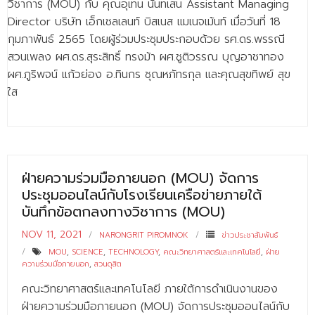
วิชาการ (MOU) กับ คุณอุเทน นันทเสน Assistant Managing
Director บริษัท เอ็กเซลเลนท์ บิสเนส แมเนจเม้นท์ เมื่อวันที่ 18
กุมภาพันธ์ 2565 โดยผู้ร่วมประชุมประกอบด้วย รศ.ดร.พรรณี
สวนเพลง ผศ.ดร.สุระสิทธิ์ ทรงม้า ผศ.ชูติวรรณ บุญอาชาทอง
ผศ.ภูริพจน์ แก้วย่อง อ.ทินกร ชุณหภัทรกุล และคุณสุขทิพย์ สุข
ใส
ฝ่ายความร่วมมือภายนอก (MOU) จัดการ
ประชุมออนไลน์กับโรงเรียนเครือข่ายภายใต้
บันทึกข้อตกลงทางวิชาการ (MOU)
NOV 11, 2021
NARONGRIT PIROMNOK
ข่าวประชาสัมพันธ์
MOU
,
SCIENCE
,
TECHNOLOGY
,
คณะวิทยาศาสตร์และเทคโนโลยี
,
ฝ่าย
ความร่วมมือภายนอก
,
สวนดุสิต
คณะวิทยาศาสตร์และเทคโนโลยี ภายใต้การดำเนินงานของ
ฝ่ายความร่วมมือภายนอก (MOU) จัดการประชุมออนไลน์กับ