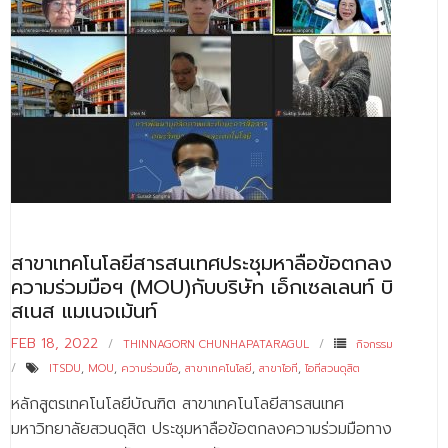
สาขาเทคโนโลยีสารสนเทศประชุมหาลือข้อตกลง
ความร่วมมือฯ (MOU)กับบริษัท เอ็กเซลเลนท์ บิ
สเนส แมเนจเม้นท์
FEB 18, 2022
THINNAGORN CHUNHAPATARAGUL
กิจกรรม
ITSDU
,
MOU
,
ความร่วมมือ
,
สาขาเทคโนโลยี
,
สาขาไอที
,
ไอทีสวนดุสิต
หลักสูตรเทคโนโลยีบัณฑิต สาขาเทคโนโลยีสารสนเทศ
มหาวิทยาลัยสวนดุสิต ประชุมหาลือข้อตกลงความร่วมมือทาง