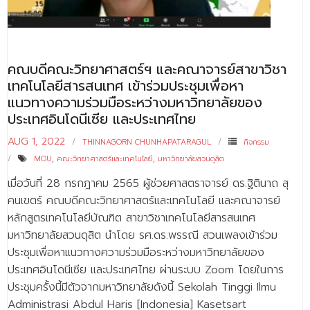
- - บุคลากรสนับสนุน
หลักสูตร
คณบดีคณะวิทยาศาสตร์ฯ และคณาจารย์สาขาวิชา
- วิทยาศาสตรบัณฑิต
เทคโนโลยีสารสนเทศ เข้าร่วมประชุมเพื่อหา
- - วิทยาการคอมพิวเตอร์
แนวทางความร่วมมือระหว่างมหาวิทยาลัยของ
ประเทศอินโดนีเซีย และประเทศไทย
- - วิทยาศาสตร์เครื่องสำอาง
AUG 1, 2022
THINNAGORN CHUNHAPATARAGUL
กิจกรรม
- - อาชีวอนามัยและความปลอดภัย
MOU
,
คณะวิทยาศาสตร์และเทคโนโลยี
,
มหาวิทยาลัยสวนดุสิต
- - อนามัยสิ่งแวดล้อมและสาธารณภัย
เมื่อวันที่ 28 กรกฎาคม 2565 ผู้ช่วยศาสตราจารย์ ดร.ฐิตินาถ สุ
คนเขตร์ คณบดีคณะวิทยาศาสตร์และเทคโนโลยี และคณาจารย์
- - วิทยาศาสตร์การแพทย์
หลักสูตรเทคโนโลยีบัณฑิต สาขาวิชาเทคโนโลยีสารสนเทศ
มหาวิทยาลัยสวนดุสิต นำโดย รศ.ดร.พรรณี สวนเพลงเข้าร่วม
- - ความมั่นคงปลอดภัยไซเบอร์
ประชุมเพื่อหาแนวทางความร่วมมือระหว่างมหาวิทยาลัยของ
- - อุตสาหกรรมชีวภาพเพื่อธุรกิจ
ประเทศอินโดนีเซีย และประเทศไทย ผ่านระบบ Zoom โดยในการ
ประชุมครั้งนี้มีตัวจากมหาวิทยาลัยดังนี้ Sekolah Tinggi Ilmu
- ศึกษาศาสตรบัณฑิต
Administrasi Abdul Haris [Indonesia] Kasetsart