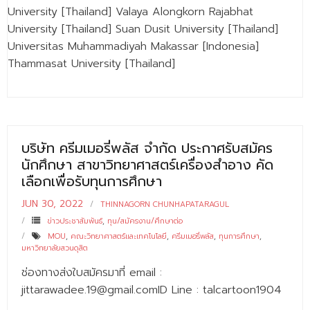
- - วิทยาศาสตร์ทั่วไป
University [Thailand] Valaya Alongkorn Rajabhat
University [Thailand] Suan Dusit University [Thailand]
- เทคโนโลยีบัณฑิต
Universitas Muhammadiyah Makassar [Indonesia]
Thammasat University [Thailand]
- - เทคโนโลยีสารสนเทศ
ศูนย์บริการ
- ศูนย์เครื่องมือปฏิบัติการวิทยาศาสตร์
บริษัท ครีมเมอรี่พลัส จำกัด ประกาศรับสมัคร
- ศูนย์สิ่งแวดล้อม
นักศึกษา สาขาวิทยาศาสตร์เครื่องสำอาง คัด
- ศูนย์ปัญญาประดิษฐ์เพื่อการศึกษา
เลือกเพื่อรับทุนการศึกษา
สหกิจศึกษา
JUN 30, 2022
THINNAGORN CHUNHAPATARAGUL
ข่าวประชาสัมพันธ์
,
ทุน/สมัครงาน/ศึกษาต่อ
ข่าว
MOU
,
คณะวิทยาศาสตร์และเทคโนโลยี
,
ครีมเมอรี่พลัส
,
ทุนการศึกษา
,
มหาวิทยาลัยสวนดุสิต
- ข่าวประชาสัมพันธ์
ช่องทางส่งใบสมัครมาที่ email :
- กิจกรรม
jittarawadee.19@gmail.comID Line : talcartoon1904