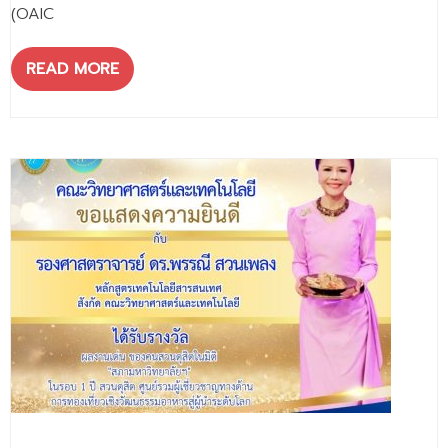
- ข่าวประชาสัมพันธ์ภายนอก
(OAIC
- ทุน/สมัครงาน/ศึกษาต่อ
READ MORE
วารสารคณะ
ผลงานคณะ
- ฐานข้อมูลงานวิจัย
- การจัดการความรู้ (KM Scitech)
- โครงการบริหารจัดการพื้นที่ 10 ไร่ ด้านหลังโรงสีข้าว
สวนดุสิต จังหวัดปราจีนบุรี
- โครงการส่งเสริมการปลูกกล้วยเล็บมือนางฯ
- ผลงาน/รางวัล
- SDU Zero Waste
- งานวิจัย/นวัตกรรม