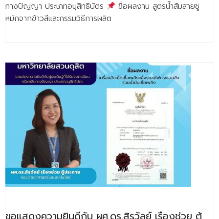
ทางปัญญา ประเภทอนุสิทธิบัตร
ชื่อผลงาน สูตรน้ำส้มสายชู
หมักจากข้าวสีและกรรมวิธีการผลิต
ขอแสดงความยินดีกับ ผศ.ดร.สิรวัลย์ เรืองช่วย ตู้