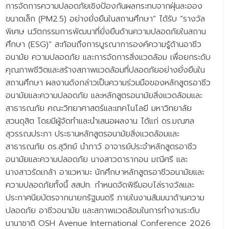
การจัดการความปลอดภัยเชิงป้องกันผลกระทบจากฝุ่นละออง
- - วิทยาศาสตร์ทั่วไป
ขนาดเล็ก (PM2.5) อย่างยั่งยืนในสถานศึกษา” ได้รับ “รางวัล
- เทคโนโลยีบัณฑิต
พิเศษ นวัตกรรมการพัฒนาที่ยั่งยืนด้านความปลอดภัยในสถาน
ศึกษา (ESG)” สะท้อนถึงการบูรณาการองค์ความรู้ด้านอาชีว
- - เทคโนโลยีสารสนเทศ
อนามัย ความปลอดภัย และการจัดการสิ่งแวดล้อม เพื่อยกระดับ
ศูนย์บริการ
คุณภาพชีวิตและสร้างสภาพแวดล้อมที่ปลอดภัยอย่างยั่งยืนใน
สถานศึกษา ผลงานดังกล่าวเป็นความร่วมมือของหลักสูตรอาชีว
- ศูนย์เครื่องมือปฏิบัติการวิทยาศาสตร์
อนามัยและความปลอดภัย และหลักสูตรอนามัยสิ่งแวดล้อมและ
สาธารณภัย คณะวิทยาศาสตร์และเทคโนโลยี มหาวิทยาลัย
- ศูนย์สิ่งแวดล้อม
สวนดุสิต โดยมีผู้จัดทำและนำเสนอผลงาน ได้แก่ ดร.มณฑล
- ศูนย์ปัญญาประดิษฐ์เพื่อการศึกษา
สุวรรณประภา ประธานหลักสูตรอนามัยสิ่งแวดล้อมและ
สาธารณภัย ดร.สุวิทย์ นำภาว์ อาจารย์ประจำหลักสูตรอาชีว
สหกิจศึกษา
อนามัยและความปลอดภัย นางสาวดารากอน มณีศรี และ
ข่าว
นางสาวรัดเกล้า อาแวหามะ นักศึกษาหลักสูตรอาชีวอนามัยและ
ความปลอดภัยทั้งนี้ สสปท. กำหนดจัดพิธีมอบโล่รางวัลและ
- ข่าวประชาสัมพันธ์
ประกาศนียบัตรจากนายกรัฐมนตรี ภายในงานสัมมนาด้านความ
ปลอดภัย อาชีวอนามัย และสภาพแวดล้อมในการทำงานระดับ
- กิจกรรม
นานาชาติ OSH Avenue International Conference 2026