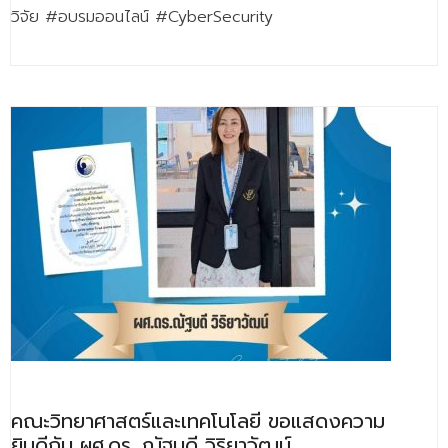
วิจัย #อบรมออนไลน์ #CyberSecurity
คณะวิทยาศาสตร์และเทคโนโลยี ขอแสดงความ
ยินดีกับ ผศ.ดร. ณัฐบดี วิริยาวัฒน์