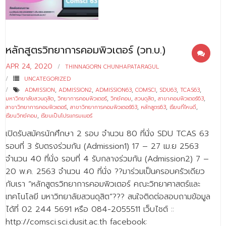
- - บุคลากรสนับสนุน
หลักสูตร
หลักสูตรวิทยาการคอมพิวเตอร์ (วท.บ.)
- วิทยาศาสตรบัณฑิต
APR 24, 2020
THINNAGORN CHUNHAPATARAGUL
- - วิทยาการคอมพิวเตอร์
UNCATEGORIZED
- - วิทยาศาสตร์เครื่องสำอาง
ADMISSION
,
ADMISSION2
,
ADMISSION63
,
COMSCI
,
SDU63
,
TCAS63
,
มหาวิทยาลัยสวนดุสิต
,
วิทยาการคอมพิวเตอร์
,
วิทย์คอม
,
สวนดุสิต
,
สาขาคอมพิวเตอร์63
,
สาขาวิทยาการคอมพิวเตอร์
,
สาขาวิทยาการคอมพิวเตอร์63
,
หลักสูตร63
,
เรียนที่ไหนดี
,
- - อาชีวอนามัยและความปลอดภัย
เรียนวิทย์คอม
,
เรียนเป็นโปรแกรมเมอร์
- - อนามัยสิ่งแวดล้อมและสาธารณภัย
เปิดรับสมัครนักศึกษา 2 รอบ จำนวน 80 ที่นั่ง SDU TCAS 63
รอบที่ 3 รับตรงร่วมกัน (Admission1) 17 – 27 เม.ย 2563
- - วิทยาศาสตร์การแพทย์
จำนวน 40 ที่นั่ง รอบที่ 4 รับกลางร่วมกัน (Admission2) 7 –
- - ความมั่นคงปลอดภัยไซเบอร์
20 พ.ค. 2563 จำนวน 40 ที่นั่ง ??มาร่วมเป็นครอบครัวเดียว
กับเรา “หลักสูตรวิทยาการคอมพิวเตอร์ คณะวิทยาศาสตร์และ
- - อุตสาหกรรมชีวภาพเพื่อธุรกิจ
เทคโนโลยี มหาวิทยาลัยสวนดุสิต”??? สนใจติดต่อสอบถามข้อมูล
ได้ที่ 02 244 5691 หรือ 084-2055511 เว็บไชต์ ::
- ศึกษาศาสตรบัณฑิต
http://comsci.sci.dusit.ac.th facebook: