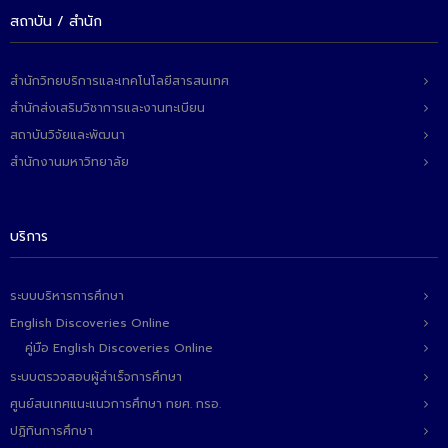
- ข่าวประชาสัมพันธ์ภายนอก
สถาบัน / สำนัก
- ทุน/สมัครงาน/ศึกษาต่อ
วารสารคณะ
สำนักวิทยบริการและเทคโนโลยีสารสนเทศ
สำนักส่งเสริมวิชาการและงานทะเบียน
ผลงานคณะ
สถาบันวิจัยและพัฒนา
- ฐานข้อมูลงานวิจัย
สำนักงานมหาวิทยาลัย
- การจัดการความรู้ (KM Scitech)
บริการ
- โครงการบริหารจัดการพื้นที่ 10 ไร่ ด้านหลังโรงสีข้าว
สวนดุสิต จังหวัดปราจีนบุรี
ระบบบริหารการศึกษา
- โครงการส่งเสริมการปลูกกล้วยเล็บมือนางฯ
English Discoveries Online
- ผลงาน/รางวัล
คู่มือ English Discoveries Online
ระบบตรวจสอบผู้สำเร็จการศึกษา
- SDU Zero Waste
ศูนย์สนเทศแนะแนวการศึกษา กยศ. กรอ.
- งานวิจัย/นวัตกรรม
ปฏิทินการศึกษา