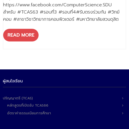
- - วิทยาศาสตร์ทั่วไป
https://www.facebook.com/ComputerScience.SDU
สำหรับ #TCAS63 #รอบที่3 #รอบที่4#รับตรงร่วมกัน #วิทย์
- เทคโนโลยีบัณฑิต
คอม #สาขาวิชาวิทยาการคอมพิวเตอร์ #มหาวิทยาลัยสวนดุสิต
- - เทคโนโลยีสารสนเทศ
READ MORE
ศูนย์บริการ
- ศูนย์เครื่องมือปฏิบัติการวิทยาศาสตร์
- ศูนย์สิ่งแวดล้อม
- ศูนย์ปัญญาประดิษฐ์เพื่อการศึกษา
ผู้สนใจเรียน
สหกิจศึกษา
ข่าว
ปริญญาตรี (TCAS)
หลักสูตรที่เปิดรับ TCAS66
- ข่าวประชาสัมพันธ์
อัตราค่าธรรมเนียมการศึกษา
- กิจกรรม