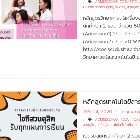
ADMISSION63
,
COSMETIC
,
มหาวิทยาลัยสวนดุสิต
,
รับตรง
,
สวนดุสิต
หลักสูตรวิทยาศาสตร์เครื่อง
นักศึกษา 2 รอบ จำนวน 80 
(Admission1) 17 – 27 เม.ย
(Admission2) 7 – 20 พ.ค. 
http://cos.sci.dusit.ac.t
วิทยาศาสตร์และเทคโนโลยี ม
หลักสูตรเทคโนโลยีสา
APR 24, 2020
THINNAGO
ADMISSION63
,
ITSDU
,
TCA
สวนดุสิต
,
หลักสูตรเทคโนโลยีบัณฑิต
,
เท
เปิดรับสมัครนักศึกษา 2 รอ