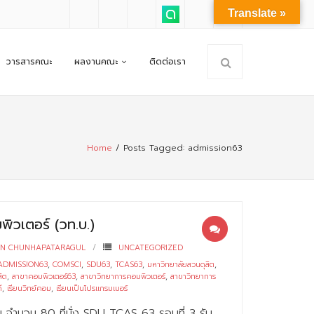
Translate »
วารสารคณะ
ผลงานคณะ
ติดต่อเรา
Home
/
Posts Tagged:
admission63
ิวเตอร์ (วท.บ.)
RN CHUNHAPATARAGUL
UNCATEGORIZED
ADMISSION63
,
COMSCI
,
SDU63
,
TCAS63
,
มหาวิทยาลัยสวนดุสิต
,
สิต
,
สาขาคอมพิวเตอร์63
,
สาขาวิทยาการคอมพิวเตอร์
,
สาขาวิทยาการ
ี
,
เรียนวิทย์คอม
,
เรียนเป็นโปรแกรมเมอร์
บ จำนวน 80 ที่นั่ง SDU TCAS 63 รอบที่ 3 รับ