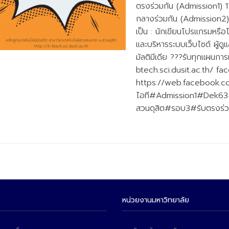
ตรงร่วมกัน (Admission1) 1
กลางร่วมกัน (Admission2)
เป็น : นักเขียนโปรแกรมหรือ
และบริหารระบบเว็บไซต์ ผู้ดู
มัลติมีเดีย ???รับทุกแผนการเ
btech.sci.dusit.ac.th/ fa
https://web.facebook.
ไอที#Admission1#Dek63
สวนดุสิต#รอบ3#รับตรงร่ว
หน่วยงานมหาวิทยาลัย