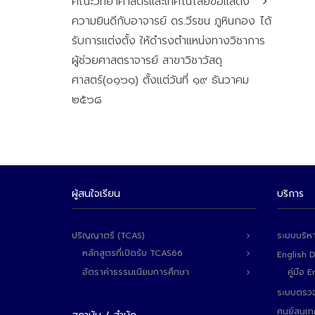
คณะวิทยาศาสตร์และเทคโนโลยีขอแสดง
ความยินดีกับอาจารย์ ดร.วีรชน ภูหินกอง ได้
รับการแต่งตั้ง ให้ดำรงตำแหน่งทางวิชาการ
ผู้ช่วยศาสตราจารย์ สาขาวิชาวัสดุ
ศาสตร์(๐๑๖๑) ตั้งแต่วันที่ ๑๙ ธันวาคม
๒๕๖๘
ผู้สนใจเรียน
บริการ
ปริญญาตรี (TCAS)
ระบบบริห
หลักสูตรที่เปิดรับ TCAS66
English 
อัตราค่าธรรมเนียมการศึกษา
คู่มือ
ระบบตรวจ
ศูนย์สนเ