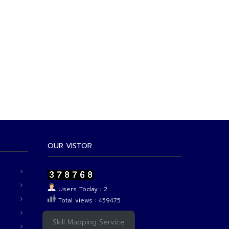
OUR VISTOR
Users Today : 2
Total views : 459475
Skill Mapping Service