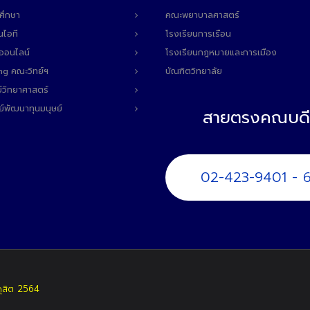
ศึกษา
คณะพยาบาลศาสตร์
นไอที
โรงเรียนการเรือน
ลออนไลน์
โรงเรียนกฎหมายและการเมือง
ng คณะวิทย์ฯ
บัณฑิตวิทยาลัย
์วิทยาศาสตร์
ย์พัฒนาทุนมนุษย์
สายตรงคณบดี
02-423-9401 - 
ดุสิต 2564