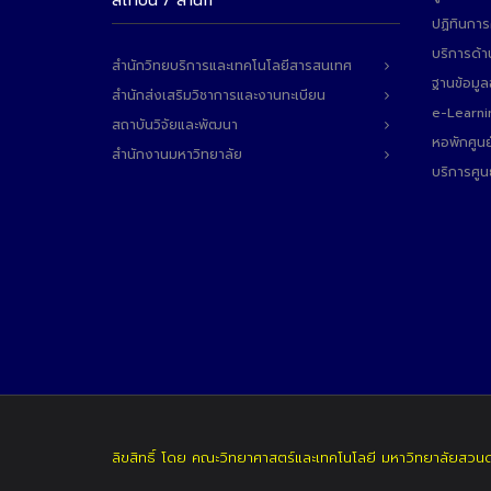
สถาบัน / สำนัก
ปฏิทินการ
บริการด้า
สำนักวิทยบริการและเทคโนโลยีสารสนเทศ
ฐานข้อมู
สำนักส่งเสริมวิชาการและงานทะเบียน
e-Learni
สถาบันวิจัยและพัฒนา
หอพักศูนย
สำนักงานมหาวิทยาลัย
บริการศูน
ลิขสิทธิ์ โดย คณะวิทยาศาสตร์และเทคโนโลยี มหาวิทยาลัยสวน