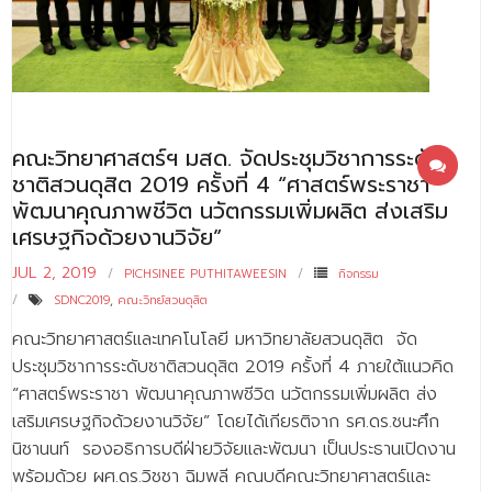
- - บุคลากรสนับสนุน
หลักสูตร
- วิทยาศาสตรบัณฑิต
- - วิทยาการคอมพิวเตอร์
คณะวิทยาศาสตร์ฯ มสด. จัดประชุมวิชาการระดับ
ชาติสวนดุสิต 2019 ครั้งที่ 4 “ศาสตร์พระราชา
- - วิทยาศาสตร์เครื่องสำอาง
พัฒนาคุณภาพชีวิต นวัตกรรมเพิ่มผลิต ส่งเสริม
เศรษฐกิจด้วยงานวิจัย”
- - อาชีวอนามัยและความปลอดภัย
JUL 2, 2019
PICHSINEE PUTHITAWEESIN
กิจกรรม
- - อนามัยสิ่งแวดล้อมและสาธารณภัย
SDNC2019
,
คณะวิทย์สวนดุสิต
- - วิทยาศาสตร์การแพทย์
คณะวิทยาศาสตร์และเทคโนโลยี มหาวิทยาลัยสวนดุสิต จัด
ประชุมวิชาการระดับชาติสวนดุสิต 2019 ครั้งที่ 4 ภายใต้แนวคิด
- - ความมั่นคงปลอดภัยไซเบอร์
“ศาสตร์พระราชา พัฒนาคุณภาพชีวิต นวัตกรรมเพิ่มผลิต ส่ง
- - อุตสาหกรรมชีวภาพเพื่อธุรกิจ
เสริมเศรษฐกิจด้วยงานวิจัย” โดยได้เกียรติจาก รศ.ดร.ชนะศึก
นิชานนท์ รองอธิการบดีฝ่ายวิจัยและพัฒนา เป็นประธานเปิดงาน
- ศึกษาศาสตรบัณฑิต
พร้อมด้วย ผศ.ดร.วิชชา ฉิมพลี คณบดีคณะวิทยาศาสตร์และ