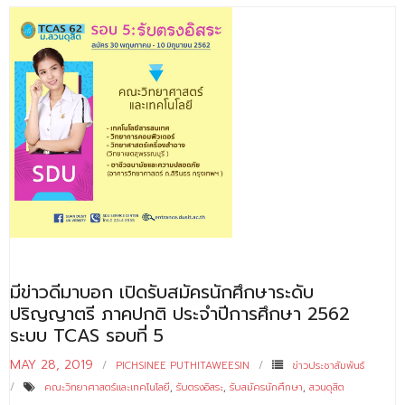
- ข่าวประชาสัมพันธ์ภายนอก
- ทุน/สมัครงาน/ศึกษาต่อ
วารสารคณะ
ผลงานคณะ
- ฐานข้อมูลงานวิจัย
- การจัดการความรู้ (KM Scitech)
- โครงการบริหารจัดการพื้นที่ 10 ไร่ ด้านหลังโรงสีข้าว
สวนดุสิต จังหวัดปราจีนบุรี
- โครงการส่งเสริมการปลูกกล้วยเล็บมือนางฯ
มีข่าวดีมาบอก เปิดรับสมัครนักศึกษาระดับ
- ผลงาน/รางวัล
ปริญญาตรี ภาคปกติ ประจำปีการศึกษา 2562
ระบบ TCAS รอบที่ 5
- SDU Zero Waste
MAY 28, 2019
PICHSINEE PUTHITAWEESIN
ข่าวประชาสัมพันธ์
- งานวิจัย/นวัตกรรม
คณะวิทยาศาสตร์และเทคโนโลยี
,
รับตรงอิสระ
,
รับสมัครนักศึกษา
,
สวนดุสิต