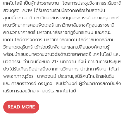
เทคโนโลยี เป็นผู้กล่าวรายงาน โดยการประชุมวิชาการระดับชาติ
- - วิทยาศาสตร์ทั่วไป
สวนดุสิต 2019 ได้รับความร่วมมือจากเครือข่ายสถาบัน
- เทคโนโลยีบัณฑิต
อุดมศึกษา อาทิ มหาวิทยาลัยราชภัฏนครสวรรค์ คณะครุศาสตร์
คณะวิทยาการคอมพิวเตอร์ มหาวิทยาลัยราชภัฏอุบลราชธานี
- - เทคโนโลยีสารสนเทศ
คณะวิทยาศาสตร์ มหาวิทยาลัยราชภัฏจันทรเกษม และคณะ
ศูนย์บริการ
เทคโนโลยีการจัดการ มหาวิทยาลัยเทคโนโลยีราชมงคลอีสาน
วิทยาเขตสุรินทร์ เข้าร่วมรับฟัง และแลกเปลี่ยนองค์ความรู้
- ศูนย์เครื่องมือปฏิบัติการวิทยาศาสตร์
พร้อมนำเสนอบทความงานวิจัยด้านวิทยาศาสตร์ เทคโนโลยี และ
นวัตกรรม จำนวนทั้งหมด 217 บทความ ทั้งนี้ ภายในการประชุมฯ
- ศูนย์สิ่งแวดล้อม
ยังได้รับเกียรติอย่างยิ่งจากท่านวิทยากร ปาฐกถาพิเศษ ได้แก่
- ศูนย์ปัญญาประดิษฐ์เพื่อการศึกษา
พลเอกภาณุวัชร นาควงษม์ ประธานมูลนิธิคนไทยรักแผ่นดิน
และ ศาสตราจารย์ ดร.ชูกิจ ลิมปิจำนงค์ ผู้อำนวยการสถาบันส่ง
สหกิจศึกษา
เสริมการสอนวิทยาศาสตร์และเทคโนโลยี
ข่าว
READ MORE
- ข่าวประชาสัมพันธ์
- กิจกรรม