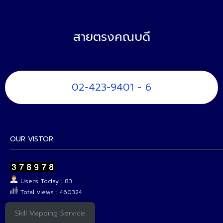
สายตรงคณบดี
02-423-9401 - 6
OUR VISTOR
Users Today : 83
Total views : 460324
Skill Mapping Service