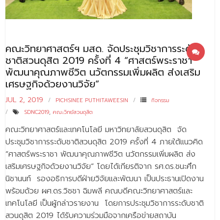
- - บุคลากรสนับสนุน
หลักสูตร
คณะวิทยาศาสตร์ฯ มสด. จัดประชุมวิชาการระดับ
- วิทยาศาสตรบัณฑิต
ชาติสวนดุสิต 2019 ครั้งที่ 4 “ศาสตร์พระราชา
- - วิทยาการคอมพิวเตอร์
พัฒนาคุณภาพชีวิต นวัตกรรมเพิ่มผลิต ส่งเสริม
เศรษฐกิจด้วยงานวิจัย”
- - วิทยาศาสตร์เครื่องสำอาง
JUL 2, 2019
PICHSINEE PUTHITAWEESIN
กิจกรรม
- - อาชีวอนามัยและความปลอดภัย
SDNC2019
,
คณะวิทย์สวนดุสิต
- - อนามัยสิ่งแวดล้อมและสาธารณภัย
คณะวิทยาศาสตร์และเทคโนโลยี มหาวิทยาลัยสวนดุสิต จัด
ประชุมวิชาการระดับชาติสวนดุสิต 2019 ครั้งที่ 4 ภายใต้แนวคิด
- - วิทยาศาสตร์การแพทย์
“ศาสตร์พระราชา พัฒนาคุณภาพชีวิต นวัตกรรมเพิ่มผลิต ส่ง
เสริมเศรษฐกิจด้วยงานวิจัย” โดยได้เกียรติจาก รศ.ดร.ชนะศึก
- - ความมั่นคงปลอดภัยไซเบอร์
นิชานนท์ รองอธิการบดีฝ่ายวิจัยและพัฒนา เป็นประธานเปิดงาน
- - อุตสาหกรรมชีวภาพเพื่อธุรกิจ
พร้อมด้วย ผศ.ดร.วิชชา ฉิมพลี คณบดีคณะวิทยาศาสตร์และ
เทคโนโลยี เป็นผู้กล่าวรายงาน โดยการประชุมวิชาการระดับชาติ
- ศึกษาศาสตรบัณฑิต
สวนดุสิต 2019 ได้รับความร่วมมือจากเครือข่ายสถาบัน