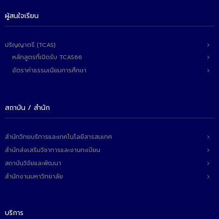
- ข่าวประชาสัมพันธ์ภายนอก
ผู้สนใจเรียน
- ทุน/สมัครงาน/ศึกษาต่อ
วารสารคณะ
ปริญญาตรี (TCAS)
หลักสูตรที่เปิดรับ TCAS66
ผลงานคณะ
อัตราค่าธรรมเนียมการศึกษา
- ฐานข้อมูลงานวิจัย
- การจัดการความรู้ (KM Scitech)
สถาบัน / สำนัก
- โครงการบริหารจัดการพื้นที่ 10 ไร่ ด้านหลังโรงสีข้าว
สวนดุสิต จังหวัดปราจีนบุรี
สำนักวิทยบริการและเทคโนโลยีสารสนเทศ
- โครงการส่งเสริมการปลูกกล้วยเล็บมือนางฯ
สำนักส่งเสริมวิชาการและงานทะเบียน
สถาบันวิจัยและพัฒนา
- ผลงาน/รางวัล
สำนักงานมหาวิทยาลัย
- SDU Zero Waste
- งานวิจัย/นวัตกรรม
บริการ