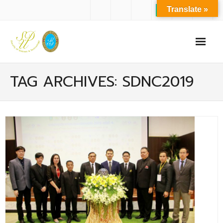
Translate »
หน้าแรก
TAG ARCHIVES: SDNC2019
เกี่ยวกับเรา
- ปรัชญาการจัดการศึกษา มหาวิทยาลัยสวนดุสิต
- ปรัชญา วิสัยทัศน์ พันธกิจ ของคณะ
- ประวัติความเป็นมาของคณะ
- บุคลากร
- - สำนักงานคณะวิทยาศาสตร์และเทคโนโลยี
- - บุคลากรวิชาการ