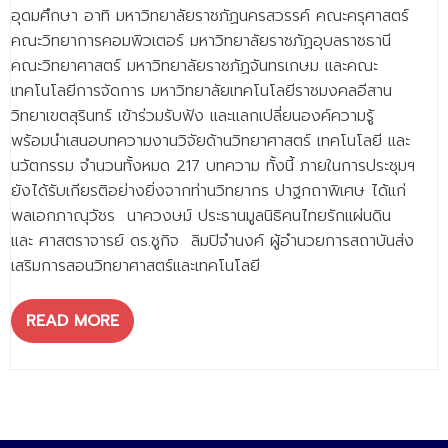
- - วิทยาศาสตร์ทั่วไป
อุดมศึกษา อาทิ มหาวิทยาลัยราชภัฏนครสวรรค์ คณะครุศาสตร์
คณะวิทยาการคอมพิวเตอร์ มหาวิทยาลัยราชภัฏอุบลราชธานี
- เทคโนโลยีบัณฑิต
คณะวิทยาศาสตร์ มหาวิทยาลัยราชภัฏจันทรเกษม และคณะ
เทคโนโลยีการจัดการ มหาวิทยาลัยเทคโนโลยีราชมงคลอีสาน
- - เทคโนโลยีสารสนเทศ
วิทยาเขตสุรินทร์ เข้าร่วมรับฟัง และแลกเปลี่ยนองค์ความรู้
ศูนย์บริการ
พร้อมนำเสนอบทความงานวิจัยด้านวิทยาศาสตร์ เทคโนโลยี และ
นวัตกรรม จำนวนทั้งหมด 217 บทความ ทั้งนี้ ภายในการประชุมฯ
- ศูนย์เครื่องมือปฏิบัติการวิทยาศาสตร์
ยังได้รับเกียรติอย่างยิ่งจากท่านวิทยากร ปาฐกถาพิเศษ ได้แก่
- ศูนย์สิ่งแวดล้อม
พลเอกภาณุวัชร นาควงษม์ ประธานมูลนิธิคนไทยรักแผ่นดิน
และ ศาสตราจารย์ ดร.ชูกิจ ลิมปิจำนงค์ ผู้อำนวยการสถาบันส่ง
- ศูนย์ปัญญาประดิษฐ์เพื่อการศึกษา
เสริมการสอนวิทยาศาสตร์และเทคโนโลยี
สหกิจศึกษา
READ MORE
ข่าว
- ข่าวประชาสัมพันธ์
- กิจกรรม