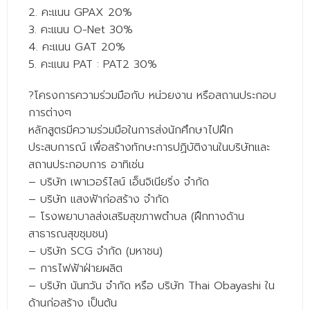
- ข่าวประชาสัมพันธ์ภายนอก
2. คะแนน GPAX 20%
3. คะแนน O-Net 30%
- ทุน/สมัครงาน/ศึกษาต่อ
4. คะแนน GAT 20%
วารสารคณะ
5. คะแนน PAT : PAT2 30%
ผลงานคณะ
?
โครงการความร่วมมือกับ หน่วยงาน หรือสถานประกอบ
การต่างๆ
- ฐานข้อมูลงานวิจัย
หลักสูตรมีความร่วมมือในการส่งนักศึกษาไปฝึก
- การจัดการความรู้ (KM Scitech)
ประสบการณ์ เพื่อสร้างทักษะการปฏิบัติงานในบริษัทและ
สถานประกอบการ อาทิเช่น
- โครงการบริหารจัดการพื้นที่ 10 ไร่ ด้านหลังโรงสีข้าว
สวนดุสิต จังหวัดปราจีนบุรี
– บริษัท เพาเวอร์ไลน์ เอ็นจิเนียริ่ง จํากัด
– บริษัท แสงฟ้าก่อสร้าง จำกัด
- โครงการส่งเสริมการปลูกกล้วยเล็บมือนางฯ
– โรงพยาบาลส่งเสริมสุขภาพตำบล (ฝึกทางด้าน
สาธารณสุขชุมชน)
- ผลงาน/รางวัล
– บริษัท SCG จำกัด (มหาชน)
- SDU Zero Waste
– การไฟฟ้าฝ่ายผลิต
– บริษัท นันทวัน จำกัด หรือ บริษัท Thai Obayashi ใน
- งานวิจัย/นวัตกรรม
ด้านก่อสร้าง เป็นต้น