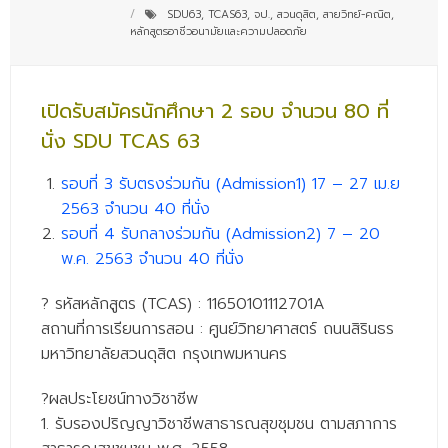
SDU63
,
TCAS63
,
จป.
,
สวนดุสิต
,
สายวิทย์-คณิต
,
- - บุคลากรสนับสนุน
หลักสูตรอาชีวอนามัยและความปลอดภัย
หลักสูตร
- วิทยาศาสตรบัณฑิต
เปิดรับสมัครนักศึกษา 2 รอบ จำนวน 80 ที่
นั่ง SDU TCAS 63
- - วิทยาการคอมพิวเตอร์
- - วิทยาศาสตร์เครื่องสำอาง
รอบที่ 3 รับตรงร่วมกัน (Admission1) 17 – 27 เม.ย
2563 จำนวน 40 ที่นั่ง
- - อาชีวอนามัยและความปลอดภัย
รอบที่ 4 รับกลางร่วมกัน (Admission2) 7 – 20
พ.ค. 2563 จำนวน 40 ที่นั่ง
- - อนามัยสิ่งแวดล้อมและสาธารณภัย
- - วิทยาศาสตร์การแพทย์
?
รหัสหลักสูตร (TCAS) : 11650101112701A
สถานที่การเรียนการสอน : ศูนย์วิทยาศาส
ตร์ ถนนสิรินธร
- - ความมั่นคงปลอดภัยไซเบอร์
มหาวิทยาลัยสวนดุสิต กรุงเทพมหานคร
- - อุตสาหกรรมชีวภาพเพื่อธุรกิจ
?
ผลประโยชน์ทางวิชาชีพ
- ศึกษาศาสตรบัณฑิต
1. รับรองปริญญาวิชาชีพสาธารณสุขชุมชน ตามสภาการ