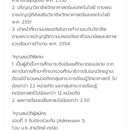
สาธารณสุขชุมชน พ.ศ. 2558
- - วิทยาศาสตร์ทั่วไป
2. ปริญญาวิชาชีพวิทยาศาสตร์และเทคโนโลยี ตามพระ
ราชบัญญัติส่งเสริมวิชาชีพวิทยาศาสตร์และเทคโนโลยี
- เทคโนโลยีบัณฑิต
พ.ศ. 2551
- - เทคโนโลยีสารสนเทศ
3. เจ้าหน้าที่ความปลอดภัยในการทำงานระดับวิชาชีพ
ตามพระราชบัญญัติความปลอดภัยอาชีวอนามัยและสภาพ
ศูนย์บริการ
แวดล้อมการทำงาน พ.ศ. 2554
- ศูนย์เครื่องมือปฏิบัติการวิทยาศาสตร์
?
คุณสมบัติพิเศษ
- ศูนย์สิ่งแวดล้อม
1. เป็นผู้สำเร็จการศึกษาระดับมัธยมศึกษาตอนปลาย จาก
สถาบันการศึกษาที่กระทรวงศึกษาธิการรับรองวิทยฐานะ
- ศูนย์ปัญญาประดิษฐ์เพื่อการศึกษา
ต้องมีจำนวนหน่วยกิตกลุ่มสาระการเรียนรู้วิทยาศาสตร์ ไม่
สหกิจศึกษา
น้อยกว่า 22 หน่วยกิต และกลุ่มสาระการเรียนรู้
คณิตศาสตร์ไม่น้อยกว่า 12 หน่วยกิต
ข่าว
2. ผลการเรียนเฉลี่ยสะสมไม่น้อยกว่า 2.50
- ข่าวประชาสัมพันธ์
?
คุณสมบัติผู้สมัคร
- กิจกรรม
รอบที่ 3 รับตรงร่วมกัน (Admission 1)
1.จบ ม.6 สายวิทย์-คณิต