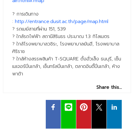
ain.html#/map
?
การเดินทาง
:
http://entrance.dusit.ac.th/page/map.html
?
รถเมย์สายที่ผ่าน 151, 539
?
ใกล้รถไฟฟ้า สถานีสิรินธร ประมาณ 1.3 กิโลเมตร
?
ใกล้โรงพยาบาลวชิระ, โรงพยาบาลยันฮี, โรงพยาบาล
ศิริราช
?
ใกล้ห้างสรรพสินค้า T-SQUARE ตั้งฮั่วเส็ง ธนบุรี, เซ็น
เมเจอร์ปิ่นเกล้า, เซ็นทรัลปิ่นเกล้า, ตลาดอินดี้ปิ่นเกล้า, ห้าง
พาต้า
Share this…