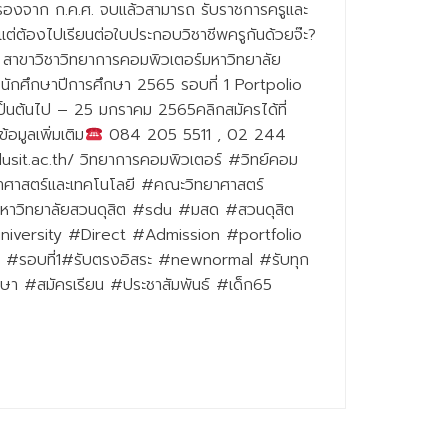
บรองจาก ก.ค.ศ. จบแล้วสามารถ รับราชการครูและ
ต่ต้องไปเรียนต่อใบประกอบวิชาชีพครูกันด้วยจ๊ะ?
 สาขาวิชาวิทยาการคอมพิวเตอร์มหาวิทยาลัย
นักศึกษาปีการศึกษา 2565 รอบที่ 1 Portpolio
้เป็นต้นไป – 25 มกราคม 2565คลิกสมัครได้ที่
มูลเพิ่มเติม
084 205 5511 , 02 244
dusit.ac.th/ วิทยาการคอมพิวเตอร์ #วิทย์คอม
าสตร์และเทคโนโลยี #คณะวิทยาศาสตร์
หาวิทยาลัยสวนดุสิต #sdu #มสด #สวนดุสิต
niversity #Direct #Admission #portfolio
 #รอบที่1#รับตรงอิสระ #newnormal #รับทุก
กษา #สมัครเรียน #ประชาสัมพันธ์ #เด็ก65