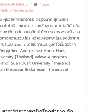
 CHUNHAPATARAGUL
กิจกรรม
โนโลยี
,
มหาวิทยาลัยสวนดุสิต
5 ผู้ช่วยศาสตราจารย์ ดร.ฐิตินาถ สุคนเขตร์
ทคโนโลยี และคณาจารย์หลักสูตรเทคโนโลยีบัณฑิต
ศ มหาวิทยาลัยสวนดุสิต นำโดย รศ.ดร.พรรณี สวน
แนวทางความร่วมมือระหว่างมหาวิทยาลัยของประเทศ
ผ่านระบบ Zoom โดยในการประชุมครั้งนี้มีตัวจาก
 Tinggi Ilmu Administrasi Abdul Haris
iversity [Thailand] Valaya Alongkorn
iland] Suan Dusit University [Thailand]
yah Makassar [Indonesia] Thammasat
า สาขาวิทยาศาสตร์เครื่องสำอาง คัด