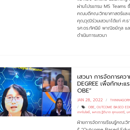
ผ่านโปรแกรม MS Teams ซึ่งไ
คณบดีคณะวิทยาศาสตร์และเท
คุณวุฒิร่วมเสวนาได้แก่ ศ.ธ
รศ.ดร.ทัศนีย์ พาณิชย์กุล แล
ดำเนินการเสวนา
เสวนา การจัดการควา
DEGREE เพื่อทักษะแ
OBE”
JAN 28, 2022
THINNAGOR
OBE
,
OUTCOME BASED ED
เทคโนโลยี
,
ผศ.ดร.ฐิตินาถ สุคนเขตร์
,
มห
ฝ่ายการจัดการเรียนรู้คณะว
รู้ “Outcome Based Educ