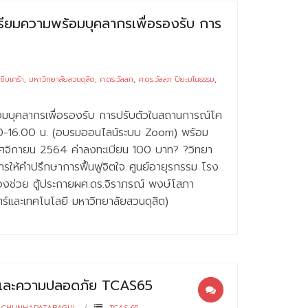
รียมความพร้อมบุคลากรเพื่อรองรับ การ
ซึมเศร้า
,
มหาวิทยาลัยสวนดุสิต
,
ศ.ดร.วัลลภ
,
ศ.ดร.วัลลภ ปิยะมโนธรรม
,
อมบุคลากรเพื่อรองรับ การปรับตัวในสถานการณ์โค
3.00-16.00 น. (อบรมออนไลน์ระบบ Zoom) พร้อม
 พฤศจิกายน 2564 ค่าลงทะเบียน 100 บาท? ?วิทยา
ารให้คำปรึกษาการฟื้นฟูจิตใจ ศูนย์อายุรกรรม โรง
ืองช่วย ตู้ประกายผศ.ดร.จิราภรณ์ พงษ์โสภา
์และเทคโนโลยี มหาวิทยาลัยสวนดุสิต)
ัยและความปลอดภัย TCAS65