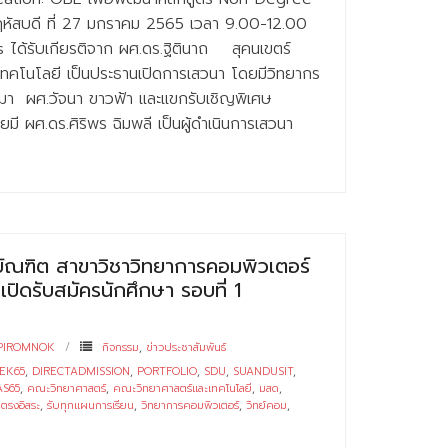
หัสบดี ที่ 27 มกราคม 2565 เวลา 9.00-12.00
ได้รับเกียรติจาก ผศ.ดร.ฐิตินาถ สุคนเขตร์
คโนโลยี เป็นประธานเปิดการเสวนา โดยมีวิทยากร
วมา ผศ.วัจนา ขาวฟ้า และแขกรับเชิญพิเศษ
ยมี ผศ.ดร.ศิริพร ฉิมพลี เป็นผู้ดำเนินการเสวนา
ัณฑิต สาขาวิชาวิทยาการคอมพิวเตอร์
ปิดรับสมัครนักศึกษา รอบที่ 1
PIROMNOK
กิจกรรม
,
ข่าวประชาสัมพันธ์
EK65
,
DIRECTADMISSION
,
PORTFOLIO
,
SDU
,
SUANDUSIT
,
AS65
,
คณะวิทยาศาสตร์
,
คณะวิทยาศาสตร์และเทคโนโลยี
,
มสด
,
บตรงอิสระ
,
รับทุกแผนการเรียน
,
วิทยาการคอมพิวเตอร์
,
วิทย์คอม
,