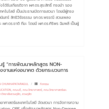
ด้รับเกียรติจาก ผศ.ดร.สุระสิทธิ์ ทรงม้า รอง
คโนโลยี เป็นประธานเปิดการเสวนา โดยมีผู้ทรง
านินทร์ สิทธิวิรัชธรรม รศ.ดร.พรรณี สวนเพลง
ะ ผศ.ดร.ชาติ ทีฆะ โดยมี ผศ.ดร.ศิริพร ฉิมพลี เป็นผู้
มรู้ “การพัฒนาหลักสูตร NON-
รงงานแห่งอนาคต ด้วยกระบวนการ
N CHUNHAPATARAGUL
กิจกรรม
UCATION
,
คณบดี
,
คณะวิทยาศาสตร์
,
คณะวิทยาศาสตร์และ
าวิทยาลัยสวนดุสิต
,
สวนดุสิต
ิทยาศาสตร์และเทคโนโลยี จัดเสวนา การจัดการความ
ation: OBE เพื่อพัฒนาหลักสูตร Non-Degree