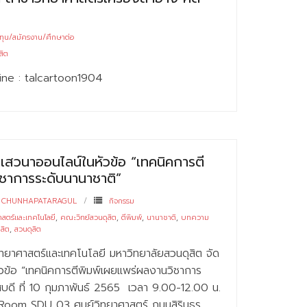
ทุน/สมัครงาน/ศึกษาต่อ
สิต
Line : talcartoon1904
เสวนาออนไลน์ในหัวข้อ “เทคนิคการตี
ชาการระดับนานาชาติ”
 CHUNHAPATARAGUL
กิจกรรม
สตร์และเทคโนโลยี
,
คณะวิทย์สวนดุสิต
,
ตีพิมพ์
,
นานาชาติ
,
บทความ
สิต
,
สวนดุสิต
ทยาศาสตร์และเทคโนโลยี มหาวิทยาลัยสวนดุสิต จัด
ัวข้อ “เทคนิคการตีพิมพ์เผยแพร่ผลงานวิชาการ
ัสบดี ที่ 10 กุมภาพันธ์ 2565 เวลา 9.00-12.00 น.
Room SDU 03 ศูนย์วิทยาศาสตร์ ถนนสิรินธร