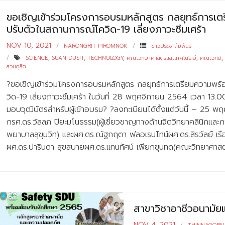
ขอเชิญเข้าร่วมโครงการอบรมหลักสูตร กลยุทธ์การเต
ปรับตัวในสถานการณ์โควิด-19 เลี่ยงภาวะซึมเศร้า
NOV 10, 2021
NARONGRIT PIROMNOK
ข่าวประชาสัมพันธ์
SCIENCE
,
SUAN DUSIT
,
TECHNOLOGY
,
คณะวิทยาศาสตร์และเทคโนโลยี
,
คณะวิทย์
,
สวนดุสิต
?ขอเชิญเข้าร่วมโครงการอบรมหลักสูตร กลยุทธ์การเตรียมความพร้
วิด-19 เลี่ยงภาวะซึมเศร้า ในวันที่ 28 พฤศจิกายน 2564 เวลา 1
มอบวุฒิบัตรสำหรับผู้เข้าอบรม? ?ลงทะเบียนได้ตั้งแต่วันนี้ – 25
กรศ.ดร.วัลลภ ปิยะมโนธรรม(ผู้เชี่ยวชาญทางด้านจิตวิทยาคลินิกและก
พยาบาลสุขุมวิท) และผศ.ดร.ณัฐกฤตา ฟลอเรนไทน์ผศ.ดร.สิรวัลย์ เร
ผศ.ดร.ปารินดา สุขสบายผศ.ดร.แทนทัศน์ เพียกขุนทด(คณะวิทยาศาสตร
สาขาวิชาอาชีวอนาม
NOV 4, 2021