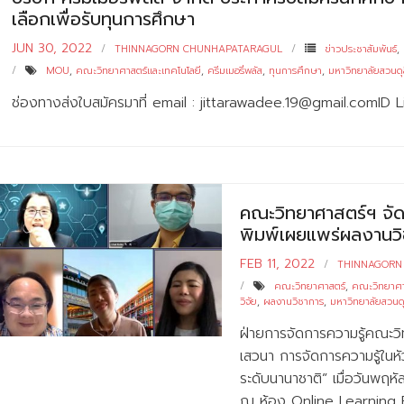
เลือกเพื่อรับทุนการศึกษา
JUN 30, 2022
THINNAGORN CHUNHAPATARAGUL
ข่าวประชาสัมพันธ์
,
MOU
,
คณะวิทยาศาสตร์และเทคโนโลยี
,
ครีมเมอรี่พลัส
,
ทุนการศึกษา
,
มหาวิทยาลัยสวนดุ
ช่องทางส่งใบสมัครมาที่ email : jittarawadee.19@gmail.comID 
คณะวิทยาศาสตร์ฯ จัด
พิมพ์เผยแพร่ผลงานวิ
FEB 11, 2022
THINNAGORN
คณะวิทยาศาสตร์
,
คณะวิทยาศา
วิจัย
,
ผลงานวิชาการ
,
มหาวิทยาลัยสวนดุ
ฝ่ายการจัดการความรู้คณะวิ
เสวนา การจัดการความรู้ในห
ระดับนานาชาติ” เมื่อวันพฤห
ณ ห้อง Online Learning 