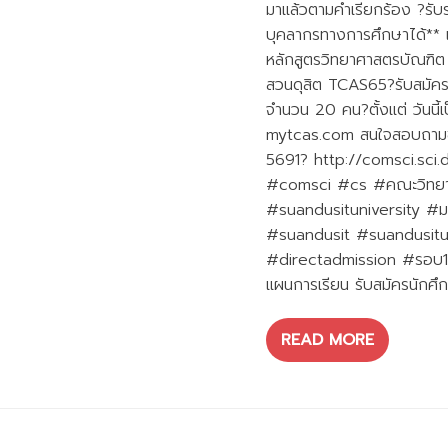
มาแล้วตามคำเรียกร้อง ?รั
บุคลากรทางการศึกษาได้** แ
หลักสูตรวิทยาศาสตรบัณฑิต
สวนดุสิต TCAS65?รับสมัคร
จำนวน 20 คน?ตั้งแต่ วันนี
mytcas.com สนใจสอบถามข้อ
5691? http://comsci.sci.
#comsci #cs #คณะวิทยาศ
#suandusituniversity #ม
#suandusit #suandusitu
#directadmission #รอบ1
แผนการเรียน รับสมัครนักศึ
READ MORE