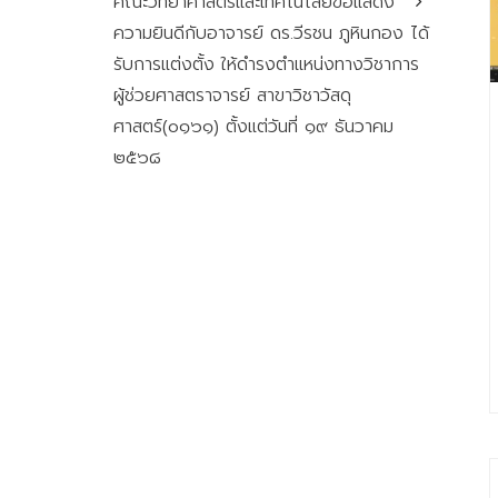
คณะวิทยาศาสตร์และเทคโนโลยีขอแสดง
ความยินดีกับอาจารย์ ดร.วีรชน ภูหินกอง ได้
รับการแต่งตั้ง ให้ดำรงตำแหน่งทางวิชาการ
ผู้ช่วยศาสตราจารย์ สาขาวิชาวัสดุ
ศาสตร์(๐๑๖๑) ตั้งแต่วันที่ ๑๙ ธันวาคม
๒๕๖๘