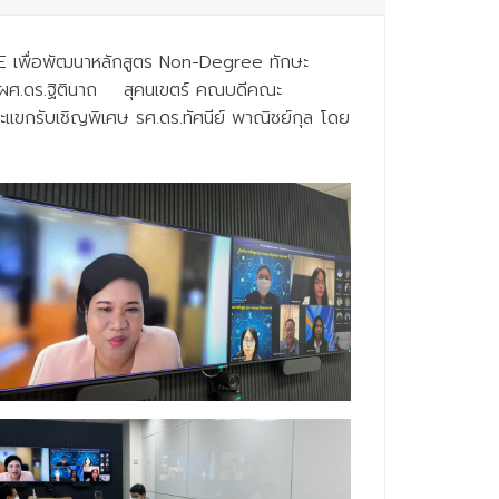
BE เพื่อพัฒนาหลักสูตร Non-Degree ทักษะ
ก ผศ.ดร.ฐิตินาถ สุคนเขตร์ คณบดีคณะ
ะแขกรับเชิญพิเศษ รศ.ดร.ทัศนีย์ พาณิชย์กุล โดย