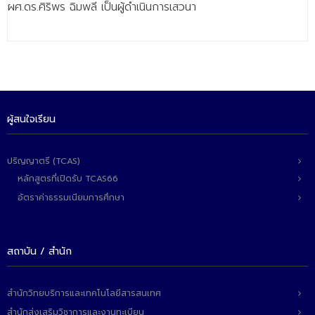
ผศ.ดร.ศิริพร ฉิมพลี เป็นผู้ดำเนินการเสวนา
- - วิทยาศาสตร์ทั่วไป
- เทคโนโลยีบัณฑิต
- - เทคโนโลยีสารสนเทศ
ศูนย์บริการ
ผู้สนใจเรียน
- ศูนย์เครื่องมือปฏิบัติการวิทยาศาสตร์
- ศูนย์สิ่งแวดล้อม
ปริญญาตรี (TCAS)
- ศูนย์ปัญญาประดิษฐ์เพื่อการศึกษา
หลักสูตรที่เปิดรับ TCAS66
อัตราค่าธรรมเนียมการศึกษา
สหกิจศึกษา
ข่าว
สถาบัน / สำนัก
- ข่าวประชาสัมพันธ์
- กิจกรรม
สำนักวิทยบริการและเทคโนโลยีสารสนเทศ
สำนักส่งเสริมวิชาการและงานทะเบียน