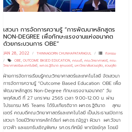
- - บุคลากรสนับสนุน
หลักสูตร
เสวนา การจัดการความรู้ “การพัฒนาหลักสูตร
- วิทยาศาสตรบัณฑิต
NON-DEGREE เพื่อทักษะแรงงานแห่งอนาคต
- - วิทยาการคอมพิวเตอร์
ด้วยกระบวนการ OBE”
- - วิทยาศาสตร์เครื่องสำอาง
JAN 28, 2022
THINNAGORN CHUNHAPATARAGUL
กิจกรรม
OBE
,
OUTCOME BASED EDUCATION
,
คณบดี
,
คณะวิทยาศาสตร์
,
คณะ
- - อาชีวอนามัยและความปลอดภัย
วิทยาศาสตร์และเทคโนโลยี
,
ผศ.ดร.ฐิตินาถ สุคนเขตร์
,
มหาวิทยาลัยสวนดุสิต
,
สวนดุสิต
ฝ่ายการจัดการเรียนรู้คณะวิทยาศาสตร์และเทคโนโลยี จัดเสวนา
- - อนามัยสิ่งแวดล้อมและสาธารณภัย
การจัดการความรู้ “Outcome Based Education: OBE เพื่อ
- - วิทยาศาสตร์การแพทย์
พัฒนาหลักสูตร Non-Degree ทักษะแรงงานอนาคต” วัน
พฤหัสบดี ที่ 27 มกราคม 2565 เวลา 9.00-12.00 น. ผ่าน
- - ความมั่นคงปลอดภัยไซเบอร์
โปรแกรม MS Teams ได้รับเกียรติจาก ผศ.ดร.ฐิตินาถ สุคน
- - อุตสาหกรรมชีวภาพเพื่อธุรกิจ
เขตร์ คณบดีคณะวิทยาศาสตร์และเทคโนโลยี เป็นประธานเปิดการ
เสวนา โดยมีวิทยากรหลักได้แก่ ผศ.ดร.ณัฏฐา ผิวมา ผศ.วัจนา
- ศึกษาศาสตรบัณฑิต
ขาวฟ้า และแขกรับเชิญพิเศษ รศ.ดร.ทัศนีย์ พาณิชย์กุล โดยมี