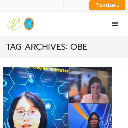
Translate »
หน้าแรก
TAG ARCHIVES: OBE
เกี่ยวกับเรา
- ปรัชญาการจัดการศึกษา มหาวิทยาลัยสวนดุสิต
- ปรัชญา วิสัยทัศน์ พันธกิจ ของคณะ
- ประวัติความเป็นมาของคณะ
- บุคลากร
- - สำนักงานคณะวิทยาศาสตร์และเทคโนโลยี
- - บุคลากรวิชาการ