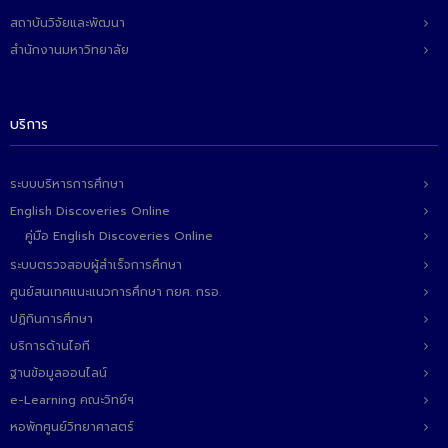
- ข่าวประชาสัมพันธ์ภายนอก
สถาบันวิจัยและพัฒนา
- ทุน/สมัครงาน/ศึกษาต่อ
สำนักงานมหาวิทยาลัย
วารสารคณะ
ผลงานคณะ
บริการ
- ฐานข้อมูลงานวิจัย
ระบบบริหารการศึกษา
- การจัดการความรู้ (KM Scitech)
English Discoveries Online
คู่มือ English Discoveries Online
- โครงการบริหารจัดการพื้นที่ 10 ไร่ ด้านหลังโรงสีข้าว
สวนดุสิต จังหวัดปราจีนบุรี
ระบบตรวจสอบผู้สำเร็จการศึกษา
ศูนย์สนเทศแนะแนวการศึกษา กยศ. กรอ.
- โครงการส่งเสริมการปลูกกล้วยเล็บมือนางฯ
ปฏิทินการศึกษา
- ผลงาน/รางวัล
บริการด้านไอที
ฐานข้อมูลออนไลน์
- SDU Zero Waste
e-Learning คณะวิทย์ฯ
- งานวิจัย/นวัตกรรม
หอพักศูนย์วิทยาศาสตร์