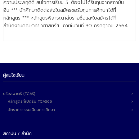
ความประพฤติดี สนใจการเรียน 5. ต้องไม่ได้รับทุนจากสถาบัน
- - วิทยาศาสตร์ทั่วไป
อื่น *** นักศึกษาติดต่อส่งใบสมัครขอรับทุนการศึกษาได้ที่
- เทคโนโลยีบัณฑิต
หลักสูตร *** หลักสูตรพิจารณาส่งรายชื่อและใบสมัครได้ที่
สำนักงานคณะวิทยาศาสตร์ฯ ภายในวันที่ 30 กรกฏาคม 2564
- - เทคโนโลยีสารสนเทศ
ศูนย์บริการ
- ศูนย์เครื่องมือปฏิบัติการวิทยาศาสตร์
- ศูนย์สิ่งแวดล้อม
ผู้สนใจเรียน
- ศูนย์ปัญญาประดิษฐ์เพื่อการศึกษา
สหกิจศึกษา
ปริญญาตรี (TCAS)
หลักสูตรที่เปิดรับ TCAS66
ข่าว
อัตราค่าธรรมเนียมการศึกษา
- ข่าวประชาสัมพันธ์
- กิจกรรม
สถาบัน / สำนัก