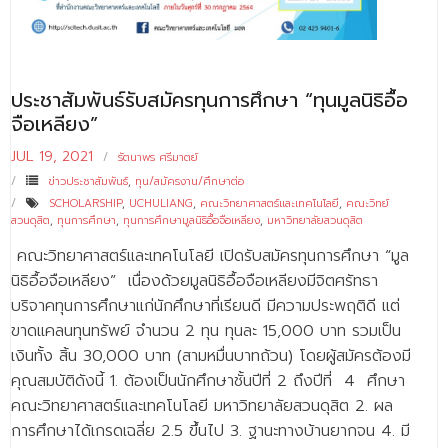
- - บุคลากรสนับสนุน
หลักสูตร
ประชาสัมพันธ์รับสมัครทุนการศึกษา “ทุนมูลนิธิอื้อ
- วิทยาศาสตรบัณฑิต
จือเหลียง”
- - วิทยาการคอมพิวเตอร์
JUL 19, 2021
รัตนาพร ศรีมาตย์
- - วิทยาศาสตร์เครื่องสำอาง
ข่าวประชาสัมพันธ์
,
ทุน/สมัครงาน/ศึกษาต่อ
SCHOLARSHIP
,
UCHULIANG
,
คณะวิทยาศาสตร์และเทคโนโลยี
,
คณะวิทย์
- - อาชีวอนามัยและความปลอดภัย
สวนดุสิต
,
ทุนการศึกษา
,
ทุนการศึกษามูลนิธิอื้อจือเหลียง
,
มหาวิทยาลัยสวนดุสิต
คณะวิทยาศาสตร์และเทคโนโลยี เปิดรับสมัครทุนการศึกษา “มูล
- - อนามัยสิ่งแวดล้อมและสาธารณภัย
นิธิอื้อจือเหลียง” เนื่องด้วยมูลนิธิอื้อจือเหลียงมีจิตศรัทธา
- - วิทยาศาสตร์การแพทย์
บริจาคทุนการศึกษาแก่นักศึกษาที่เรียนดี มีความประพฤติดี แต่
ขาดแคลนทุนทรัพย์ จำนวน 2 ทุน ทุนละ 15,000 บาท รวมเป็น
- - ความมั่นคงปลอดภัยไซเบอร์
เงินทั้ง สิ้น 30,000 บาท (สามหมื่นบาทถ้วน) โดยผู้สมัครต้องมี
- - อุตสาหกรรมชีวภาพเพื่อธุรกิจ
คุณสมบัติดังนี้ 1. ต้องเป็นนักศึกษาชั้นปีที่ 2 ถึงปีที่ 4 ศึกษา
คณะวิทยาศาสตร์และเทคโนโลยี มหาวิทยาลัยสวนดุสิต 2. ผล
- ศึกษาศาสตรบัณฑิต
การศึกษาได้เกรดเฉลี่ย 2.5 ขึ้นไป 3. ฐานะทางบ้านยากจน 4. มี