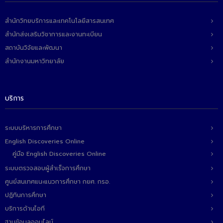
- ข่าวประชาสัมพันธ์ภายนอก
- ทุน/สมัครงาน/ศึกษาต่อ
สำนักวิทยบริการและเทคโนโลยีสารสนเทศ
สำนักส่งเสริมวิชาการและงานทะเบียน
วารสารคณะ
สถาบันวิจัยและพัฒนา
ผลงานคณะ
สำนักงานมหาวิทยาลัย
- ฐานข้อมูลงานวิจัย
บริการ
- การจัดการความรู้ (KM Scitech)
- โครงการบริหารจัดการพื้นที่ 10 ไร่ ด้านหลังโรงสีข้าว
ระบบบริหารการศึกษา
สวนดุสิต จังหวัดปราจีนบุรี
English Discoveries Online
- โครงการส่งเสริมการปลูกกล้วยเล็บมือนางฯ
คู่มือ English Discoveries Online
ระบบตรวจสอบผู้สำเร็จการศึกษา
- ผลงาน/รางวัล
ศูนย์สนเทศแนะแนวการศึกษา กยศ. กรอ.
- SDU Zero Waste
ปฏิทินการศึกษา
บริการด้านไอที
- งานวิจัย/นวัตกรรม
ฐานข้อมูลออนไลน์