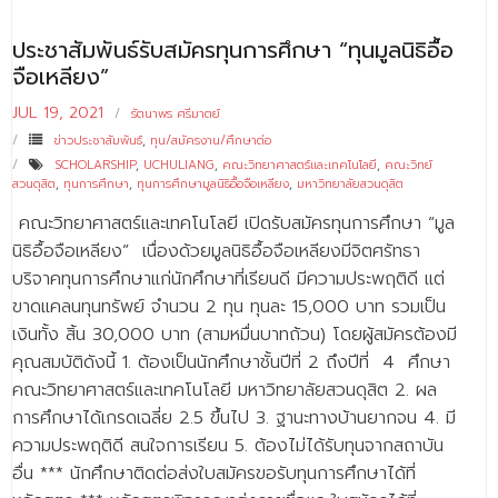
ประชาสัมพันธ์รับสมัครทุนการศึกษา “ทุนมูลนิธิอื้อ
จือเหลียง”
JUL 19, 2021
รัตนาพร ศรีมาตย์
ข่าวประชาสัมพันธ์
,
ทุน/สมัครงาน/ศึกษาต่อ
SCHOLARSHIP
,
UCHULIANG
,
คณะวิทยาศาสตร์และเทคโนโลยี
,
คณะวิทย์
สวนดุสิต
,
ทุนการศึกษา
,
ทุนการศึกษามูลนิธิอื้อจือเหลียง
,
มหาวิทยาลัยสวนดุสิต
คณะวิทยาศาสตร์และเทคโนโลยี เปิดรับสมัครทุนการศึกษา “มูล
นิธิอื้อจือเหลียง” เนื่องด้วยมูลนิธิอื้อจือเหลียงมีจิตศรัทธา
บริจาคทุนการศึกษาแก่นักศึกษาที่เรียนดี มีความประพฤติดี แต่
ขาดแคลนทุนทรัพย์ จำนวน 2 ทุน ทุนละ 15,000 บาท รวมเป็น
เงินทั้ง สิ้น 30,000 บาท (สามหมื่นบาทถ้วน) โดยผู้สมัครต้องมี
คุณสมบัติดังนี้ 1. ต้องเป็นนักศึกษาชั้นปีที่ 2 ถึงปีที่ 4 ศึกษา
คณะวิทยาศาสตร์และเทคโนโลยี มหาวิทยาลัยสวนดุสิต 2. ผล
การศึกษาได้เกรดเฉลี่ย 2.5 ขึ้นไป 3. ฐานะทางบ้านยากจน 4. มี
ความประพฤติดี สนใจการเรียน 5. ต้องไม่ได้รับทุนจากสถาบัน
อื่น *** นักศึกษาติดต่อส่งใบสมัครขอรับทุนการศึกษาได้ที่