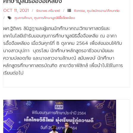
ศึกษามูลนิธิอื้อจือเหลียง
- - วิทยาศาสตร์ทั่วไป
OCT 11, 2021
รัตนาพร ศรีมาตย์
กิจกรรม
,
ทุน/สมัครงาน/ศึกษาต่อ
- เทคโนโลยีบัณฑิต
ทุนการศึกษา
,
ทุนการศึกษามูลนิธิอื้อจือเหลียง
- - เทคโนโลยีสารสนเทศ
ผศ.ฐิติพร ลินิฐฎาและผู้แทนนักศึกษาคณะวิทยาศาสตร์และ
เทคโนโลยีเข้ารับมอบทุนการศึกษามูลนิธิอื้อจือเหลีย ณ อาคา
ศูนย์บริการ
รอื้อจือเหลียง เมื่อวันศุกร์ที่ 8 ตุลาคม 2564 เพื่อส่งมอบให้กับ
นางสาวบุปภา บุตรโสม นักศึกษาหลักสูตรอาชีวอนามัยและ
- ศูนย์เครื่องมือปฏิบัติการวิทยาศาสตร์
ความปลอดภัย และนางสาวงามลักษณ์ สมันพงษ์ นักศึกษา
- ศูนย์สิ่งแวดล้อม
หลักสูตรศึกษาศาสตรบัณฑิต สาขาวิชาฟิสิกส์ เพื่อนำไปใช้ในการ
เรียนต่อไป
- ศูนย์ปัญญาประดิษฐ์เพื่อการศึกษา
สหกิจศึกษา
ข่าว
- ข่าวประชาสัมพันธ์
- กิจกรรม