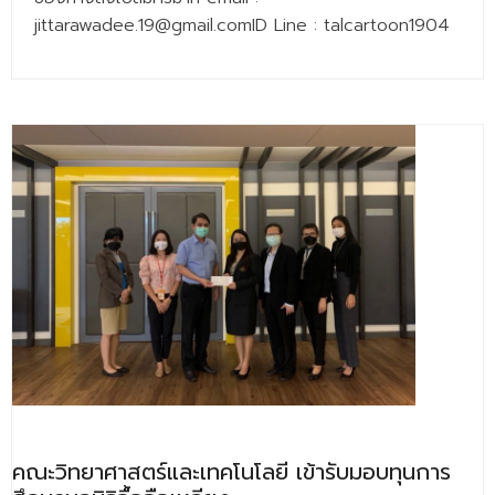
- - บุคลากรสนับสนุน
jittarawadee.19@gmail.comID Line : talcartoon1904
หลักสูตร
- วิทยาศาสตรบัณฑิต
- - วิทยาการคอมพิวเตอร์
- - วิทยาศาสตร์เครื่องสำอาง
- - อาชีวอนามัยและความปลอดภัย
- - อนามัยสิ่งแวดล้อมและสาธารณภัย
- - วิทยาศาสตร์การแพทย์
- - ความมั่นคงปลอดภัยไซเบอร์
- - อุตสาหกรรมชีวภาพเพื่อธุรกิจ
- ศึกษาศาสตรบัณฑิต
คณะวิทยาศาสตร์และเทคโนโลยี เข้ารับมอบทุนการ