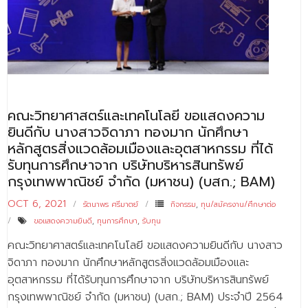
- ข่าวประชาสัมพันธ์ภายนอก
- ทุน/สมัครงาน/ศึกษาต่อ
วารสารคณะ
ผลงานคณะ
- ฐานข้อมูลงานวิจัย
คณะวิทยาศาสตร์และเทคโนโลยี ขอแสดงความ
ยินดีกับ นางสาวจิดาภา ทองมาก นักศึกษา
- การจัดการความรู้ (KM Scitech)
หลักสูตรสิ่งแวดล้อมเมืองและอุตสาหกรรม ที่ได้
รับทุนการศึกษาจาก บริษัทบริหารสินทรัพย์
- โครงการบริหารจัดการพื้นที่ 10 ไร่ ด้านหลังโรงสีข้าว
กรุงเทพพาณิชย์ จำกัด (มหาชน) (บสก.; BAM)
สวนดุสิต จังหวัดปราจีนบุรี
OCT 6, 2021
รัตนาพร ศรีมาตย์
กิจกรรม
,
ทุน/สมัครงาน/ศึกษาต่อ
- โครงการส่งเสริมการปลูกกล้วยเล็บมือนางฯ
ขอแสดงความยินดี
,
ทุนการศึกษา
,
รับทุน
- ผลงาน/รางวัล
คณะวิทยาศาสตร์และเทคโนโลยี ขอแสดงความยินดีกับ นางสาว
จิดาภา ทองมาก นักศึกษาหลักสูตรสิ่งแวดล้อมเมืองและ
- SDU Zero Waste
อุตสาหกรรม ที่ได้รับทุนการศึกษาจาก บริษัทบริหารสินทรัพย์
- งานวิจัย/นวัตกรรม
กรุงเทพพาณิชย์ จำกัด (มหาชน) (บสก.; BAM) ประจำปี 2564