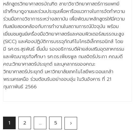
หลักสูตรวิทยาศาสตรบัณฑิต สาขาวิชาวิทยาศาสตร์การแพทย์
เข้าศึกษาดูงานและร่วมประชุมเพื่อหารือแนวทางในการจัดทำความ
ร่วมมือทางวิชาการระหว่างสถาบัน เพื่อพัฒนาหลักสูตรให้มีความ
ทันสมัยสอดคล้องกับการทำงานในสถานการณ์ปัจจุบัน พร้อม
เยี่ยมชมศูนย์เครื่องมือวิทยาศาสตร์และคอมพิวเตอร์สมรรถนะสูง
(SICC) และห้องปฏิบัติการบรรจุภัณฑ์ไมโครอิเล็กทรอนิกส์ โดย
มี รศ.ดร.สุรพันธ์ ยิ้มมั่น รองอธิการบดีฝ่ายส่งเสริมอุตสาหกรรม
และพัฒนาธุรกิจศึกษา รศ.ดร.เพียรพูล กมลจิตร์ประภา คณบดี
คณะวิทยาศาสตร์ประยุกต์ และบุคลากรของคณะ
วิทยาศาสตร์ประยุกต์ มหาวิทยาลัยเทคโนโลยีพระจอมเกล้า
พระนครเหนือ ร่วมต้อนรับอย่างอบอุ่น ในวันอังคาร ที่ 21
กุมภาพันธ์ 2566
1
2
…
5