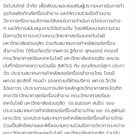
รัลโปรดักซ์ จำกัด เพื่อพัฒนาและส่งเสริมผู้ประกอบการในการทำ
ธุรกิจผลิตภัณฑ์เครื่องสำอาง และให้ความร่วมมือด้านงาน
วิชาการหรืองานบริการแก่สังคมในการดำเนินการโครงการต่าง
ๆ และให้การสนับสนุนงานวิจัยร่วมกัน โดยพิธีลงนามความร่วม
มือทางวิชาการระหว่างคณะวิทยาศาสตร์และเทคโนโลยี
มหาวิทยาลัยสวนดุสิต ร่วมกับสมาคมการค้าคลัสเตอร์เครื่อง
สำอางไทย ได้รับเกียรติจากผศ.ดร.ฐิตินาถ สุคนเขตร์ คณบดี
คณะวิทยาศาสตร์และเทคโนโลยี มหาวิทยาลัยสวนดุสิต ลงนาม
บันทึกข้อตกลงความร่วมมือ (MOU) กับ คุณลักษณ์สุภา ประภา
วัต ประธานสมาคมการค้าคลัสเตอร์เครื่องสำอางไทย โดยมี
ผศ.ดร.สุระสิทธิ์ ทรงม้า รองคณบดีฝ่ายบริหาร ผศ.ดร.วิทวัส
รัตนถาวร ประธานกรรมการบริหารหลักสูตรวิทยาศาสตรบัณฑิต
สาขาวิชาวิทยาศาสตร์เครื่องสำอาง คณะวิทยาศาสตร์และ
เทคโนโลยี มหาวิทยาลัยสวนดุสิต ดร.ธนธรรศ สนธีระ รอง
ประธานสมาคมการค้าคลัสเตอร์เครื่องสำอางไทย และ ดร.สุพัฒน์
เลาระวัตร รองประธานสมาคมการค้าคลัสเตอร์เครื่องสำอางไทย
ร่วมเป็นสักขีพยานและพิธีลงนามความร่วมมือทางวิชาการระหว่าง
คณะวิทยาศาสตร์และเทคโนโลยี มหาวิทยาลัยสวนดุสิต ร่วมกับ