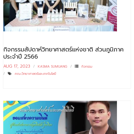
- ข่าวประชาสัมพันธ์ภายนอก
- ทุน/สมัครงาน/ศึกษาต่อ
วารสารคณะ
ผลงานคณะ
กิจกรรมสัปดาห์วิทยาศาสตร์แห่งชาติ ส่วนภูมิภาค
- ฐานข้อมูลงานวิจัย
ประจำปี 2566
- การจัดการความรู้ (KM Scitech)
AUG 17, 2023
KASMA SUMUANG
กิจกรรม
- โครงการบริหารจัดการพื้นที่ 10 ไร่ ด้านหลังโรงสีข้าว
คณะวิทยาศาสตร์และเทคโนโลยี
สวนดุสิต จังหวัดปราจีนบุรี
- โครงการส่งเสริมการปลูกกล้วยเล็บมือนางฯ
- ผลงาน/รางวัล
- SDU Zero Waste
- งานวิจัย/นวัตกรรม