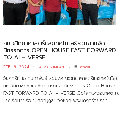
- - บุคลากรสนับสนุน
หลักสูตร
- วิทยาศาสตรบัณฑิต
- - วิทยาการคอมพิวเตอร์
คณะวิทยาศาสตร์และเทคโนโลยีร่วมงานจัด
นิทรรศการ OPEN HOUSE FAST FORWARD
- - วิทยาศาสตร์เครื่องสำอาง
TO AI – VERSE
- - อาชีวอนามัยและความปลอดภัย
FEB 19, 2024
KASMA SUMUANG
กิจกรรม
- - อนามัยสิ่งแวดล้อมและสาธารณภัย
วันศุกร์ที่ 16 กุมภาพันธ์ 2567คณะวิทยาศาสตร์และเทคโนโลยี
มหาวิทยาลัยสวนดุสิตร่วมงานจัดนิทรรศการ Open House
- - วิทยาศาสตร์การแพทย์
FAST FORWARD TO AI – VERSE เปิดโลกแห่งอนาคต ณ
โรงเรียนท่าเรือ “นิตยานุกูล” จังหวัด พระนครศรีอยุธยา
- - ความมั่นคงปลอดภัยไซเบอร์
- - อุตสาหกรรมชีวภาพเพื่อธุรกิจ
- ศึกษาศาสตรบัณฑิต