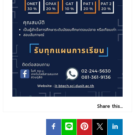
- ข่าวประชาสัมพันธ์ภายนอก
- ทุน/สมัครงาน/ศึกษาต่อ
วารสารคณะ
ผลงานคณะ
- ฐานข้อมูลงานวิจัย
- การจัดการความรู้ (KM Scitech)
- โครงการบริหารจัดการพื้นที่ 10 ไร่ ด้านหลังโรงสีข้าว
สวนดุสิต จังหวัดปราจีนบุรี
- โครงการส่งเสริมการปลูกกล้วยเล็บมือนางฯ
- ผลงาน/รางวัล
Share this…
- SDU Zero Waste
- งานวิจัย/นวัตกรรม