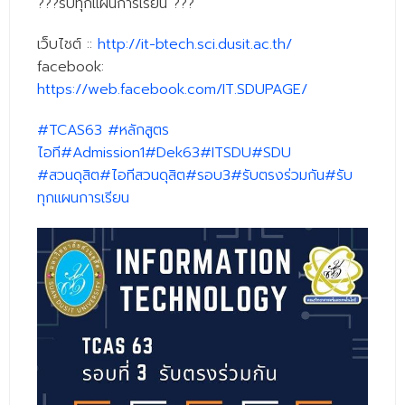
?
?
?
รับทุกแผนการเรียน
?
?
?
- - วิทยาศาสตร์ทั่วไป
เว็บไชต์ ::
http://it-btech.sci.dusit.ac.th/
- เทคโนโลยีบัณฑิต
facebook:
- - เทคโนโลยีสารสนเทศ
https://web.facebook.com/IT.SDUPAGE/
ศูนย์บริการ
#
TCAS63
#
หลักสูตร
ไอที
#
Admission1
#
Dek63
#
ITSDU
#
SDU
- ศูนย์เครื่องมือปฏิบัติการวิทยาศาสตร์
#
สวนดุสิต
#
ไอทีสวนดุสิต
#
รอบ3
#
รับตรงร่วมกัน
#
รับ
- ศูนย์สิ่งแวดล้อม
ทุกแผนการเรียน
- ศูนย์ปัญญาประดิษฐ์เพื่อการศึกษา
สหกิจศึกษา
ข่าว
- ข่าวประชาสัมพันธ์
- กิจกรรม