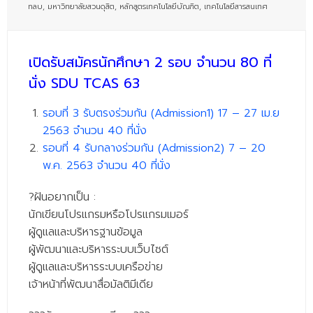
ทลบ
,
มหาวิทยาลัยสวนดุสิต
,
หลักสูตรเทคโนโลยีบัณฑิต
,
เทคโนโลยีสารสนเทศ
- - บุคลากรสนับสนุน
หลักสูตร
เปิดรับสมัครนักศึกษา 2 รอบ จำนวน 80 ที่
- วิทยาศาสตรบัณฑิต
นั่ง SDU TCAS 63
- - วิทยาการคอมพิวเตอร์
รอบที่ 3 รับตรงร่วมกัน (Admission1) 17 – 27 เม.ย
- - วิทยาศาสตร์เครื่องสำอาง
2563 จำนวน 40 ที่นั่ง
รอบที่ 4 รับกลางร่วมกัน (Admission2) 7 – 20
- - อาชีวอนามัยและความปลอดภัย
พ.ค. 2563 จำนวน 40 ที่นั่ง
- - อนามัยสิ่งแวดล้อมและสาธารณภัย
?
ฝันอยากเป็น :
- - วิทยาศาสตร์การแพทย์
นักเขียนโปรแกรมหรือโปรแกรมเมอร์
ผู้ดูแลและบริหารฐานข้อมูล
- - ความมั่นคงปลอดภัยไซเบอร์
ผู้พัฒนาและบริหารระบบเว็บไซต์
- - อุตสาหกรรมชีวภาพเพื่อธุรกิจ
ผู้ดูแลและบริหารระบบเครือข่าย
เจ้าหน้าที่พัฒนาสื่อมัลติมีเดีย
- ศึกษาศาสตรบัณฑิต