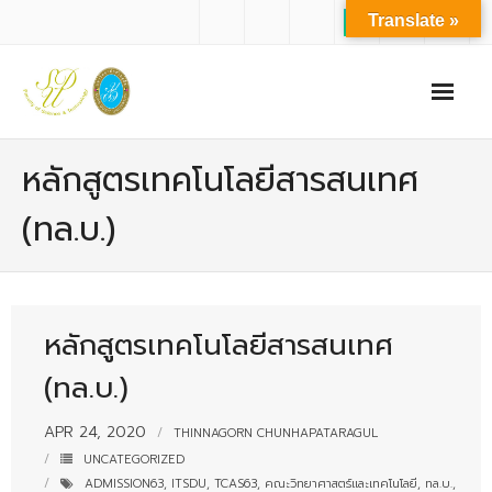
Translate »
หน้าแรก
หลักสูตรเทคโนโลยีสารสนเทศ
เกี่ยวกับเรา
(ทล.บ.)
- ปรัชญาการจัดการศึกษา มหาวิทยาลัยสวนดุสิต
- ปรัชญา วิสัยทัศน์ พันธกิจ ของคณะ
หลักสูตรเทคโนโลยีสารสนเทศ
- ประวัติความเป็นมาของคณะ
(ทล.บ.)
- บุคลากร
- - สำนักงานคณะวิทยาศาสตร์และเทคโนโลยี
APR 24, 2020
THINNAGORN CHUNHAPATARAGUL
UNCATEGORIZED
- - บุคลากรวิชาการ
ADMISSION63
,
ITSDU
,
TCAS63
,
คณะวิทยาศาสตร์และเทคโนโลยี
,
ทล.บ.
,