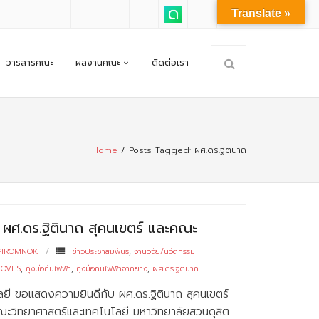
Translate »
วารสารคณะ
ผลงานคณะ
ติดต่อเรา
Home
/
Posts Tagged:
ผศ.ดร.ฐิตินาถ
ผศ.ดร.ฐิตินาถ สุคนเขตร์ และคณะ
PIROMNOK
ข่าวประชาสัมพันธ์
,
งานวิจัย/นวัตกรรม
LOVES
,
ถุงมือกันไฟฟ้า
,
ถุงมือกันไฟฟ้าจากยาง
,
ผศ.ดร.ฐิตินาถ
ยี ขอแสดงความยินดีกับ ผศ.ดร.ฐิตินาถ สุคนเขตร์
วิทยาศาสตร์และเทคโนโลยี มหาวิทยาลัยสวนดุสิต