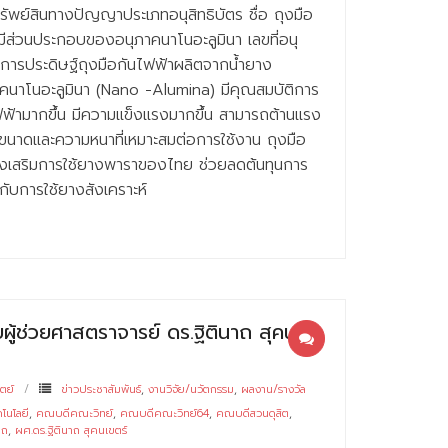
ยนทรัพย์สินทางปัญญาประเภทอนุสิทธิบัตร ชื่อ ถุงมือ
มีส่วนประกอบของอนุภาคนาโนอะลูมินา เลขที่อนุ
งการประดิษฐ์ถุงมือกันไฟฟ้าผลิตจากน้ำยาง
าคนาโนอะลูมินา (Nano -Alumina) มีคุณสมบัติการ
ฟ้ามากขึ้น มีความแข็งแรงมากขึ้น สามารถต้านแรง
มีขนาดและความหนาที่เหมาะสมต่อการใช้งาน ถุงมือ
่งเสริมการใช้ยางพาราของไทย ช่วยลดต้นทุนการ
บกับการใช้ยางสังเคราะห์
ู้ช่วยศาสตราจารย์ ดร.ฐิตินาถ สุคน
ตย์
ข่าวประชาสัมพันธ์
,
งานวิจัย/นวัตกรรม
,
ผลงาน/รางวัล
โนโลยี
,
คณบดีคณะวิทย์
,
คณบดีคณะวิทย์64
,
คณบดีสวนดุสิต
,
าถ
,
ผศ.ดร.ฐิตินาถ สุคนเขตร์