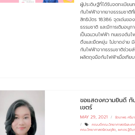
ผู้ประดิษฐ์ที่ได้รับจดทะเบี
กันไฟฟ้าจากยางธรรมชาติที่
สิทธิบัตร 18386 จุดเด่นขอ
ธรรมชาติ และมีการเติมอนุภ
เป็นฉนวนไฟฟ้า ทนแรงดันไฟ
ดึงและยืดหยุ่น ไม่ขาดง่าย 
กันไฟฟ้าจากธรรมชาติช่วยส
ผลิตถุงมือกันไฟฟ้าเมื่อเทีย
ขอแสดงความยินดี กับผ
เขตร์
MAY 29, 2021
รัตนาพร ศรีมา
คณบดีคณะวิทยาศาสตร์และเทค
คณะวิทยาศาสตร์สวนดุสิต
,
ผศ.ดร.ฐิติน