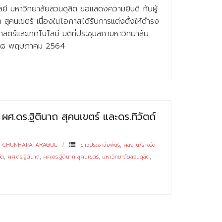
ี มหาวิทยาลัยสวนดุสิต ขอแสดงความยินดี กับผู้
 สุคนเขตร์ เนื่องในโอกาสได้รับการแต่งตั้งให้ดำรง
ตร์และเทคโนโลยี มติที่ประชุมสภามหาวิทยาลัย
ที่ ๒๘ พฤษภาคม 2564
ศ.ดร.ฐิตินาถ สุคนเขตร์ และดร.ทิวัตถ์
N CHUNHAPATARAGUL
ข่าวประชาสัมพันธ์
,
ผลงาน/รางวัล
ัต
,
ผศ.ดร.ฐิตินาถ
,
ผศ.ดร.ฐิตินาถ สุคนเขตร์
,
มหาวิทยาลัยสวนดุสิต
,