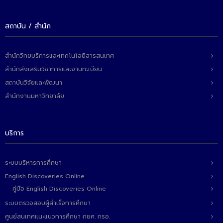
- ข่าวประชาสัมพันธ์ภายนอก
- ทุน/สมัครงาน/ศึกษาต่อ
สถาบัน / สำนัก
วารสารคณะ
สำนักวิทยบริการและเทคโนโลยีสารสนเทศ
ผลงานคณะ
สำนักส่งเสริมวิชาการและงานทะเบียน
- ฐานข้อมูลงานวิจัย
สถาบันวิจัยและพัฒนา
สำนักงานมหาวิทยาลัย
- การจัดการความรู้ (KM Scitech)
- โครงการบริหารจัดการพื้นที่ 10 ไร่ ด้านหลังโรงสีข้าว
สวนดุสิต จังหวัดปราจีนบุรี
บริการ
- โครงการส่งเสริมการปลูกกล้วยเล็บมือนางฯ
ระบบบริหารการศึกษา
- ผลงาน/รางวัล
English Discoveries Online
คู่มือ English Discoveries Online
- SDU Zero Waste
ระบบตรวจสอบผู้สำเร็จการศึกษา
- งานวิจัย/นวัตกรรม
ศูนย์สนเทศแนะแนวการศึกษา กยศ. กรอ.