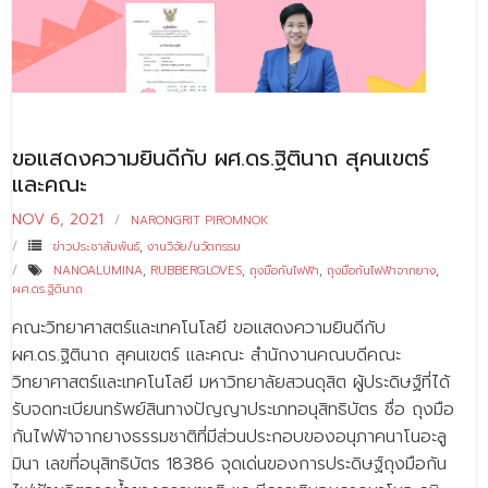
- - บุคลากรสนับสนุน
หลักสูตร
- วิทยาศาสตรบัณฑิต
- - วิทยาการคอมพิวเตอร์
ขอแสดงความยินดีกับ ผศ.ดร.ฐิตินาถ สุคนเขตร์
และคณะ
- - วิทยาศาสตร์เครื่องสำอาง
NOV 6, 2021
NARONGRIT PIROMNOK
- - อาชีวอนามัยและความปลอดภัย
ข่าวประชาสัมพันธ์
,
งานวิจัย/นวัตกรรม
NANOALUMINA
,
RUBBERGLOVES
,
ถุงมือกันไฟฟ้า
,
ถุงมือกันไฟฟ้าจากยาง
,
- - อนามัยสิ่งแวดล้อมและสาธารณภัย
ผศ.ดร.ฐิตินาถ
- - วิทยาศาสตร์การแพทย์
คณะวิทยาศาสตร์และเทคโนโลยี ขอแสดงความยินดีกับ
ผศ.ดร.ฐิตินาถ สุคนเขตร์ และคณะ สำนักงานคณบดีคณะ
- - ความมั่นคงปลอดภัยไซเบอร์
วิทยาศาสตร์และเทคโนโลยี มหาวิทยาลัยสวนดุสิต ผู้ประดิษฐ์ที่ได้
รับจดทะเบียนทรัพย์สินทางปัญญาประเภทอนุสิทธิบัตร ชื่อ ถุงมือ
- - อุตสาหกรรมชีวภาพเพื่อธุรกิจ
กันไฟฟ้าจากยางธรรมชาติที่มีส่วนประกอบของอนุภาคนาโนอะลู
- ศึกษาศาสตรบัณฑิต
มินา เลขที่อนุสิทธิบัตร 18386 จุดเด่นของการประดิษฐ์ถุงมือกัน