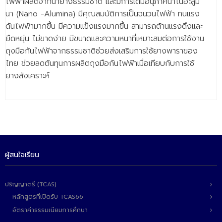
ไฟฟ้าผลิตจากน้ำยางธรรมชาติ และมีการเติมอนุภาคนาโนอะลูมิ
- - วิทยาศาสตร์ทั่วไป
นา (Nano -Alumina) มีคุณสมบัติการเป็นฉนวนไฟฟ้า ทนแรง
- เทคโนโลยีบัณฑิต
ดันไฟฟ้ามากขึ้น มีความแข็งแรงมากขึ้น สามารถต้านแรงดึงและ
ยืดหยุ่น ไม่ขาดง่าย มีขนาดและความหนาที่เหมาะสมต่อการใช้งาน
- - เทคโนโลยีสารสนเทศ
ถุงมือกันไฟฟ้าจากธรรมชาติช่วยส่งเสริมการใช้ยางพาราของ
ไทย ช่วยลดต้นทุนการผลิตถุงมือกันไฟฟ้าเมื่อเทียบกับการใช้
ศูนย์บริการ
ยางสังเคราะห์
- ศูนย์เครื่องมือปฏิบัติการวิทยาศาสตร์
- ศูนย์สิ่งแวดล้อม
- ศูนย์ปัญญาประดิษฐ์เพื่อการศึกษา
สหกิจศึกษา
ผู้สนใจเรียน
ข่าว
- ข่าวประชาสัมพันธ์
ปริญญาตรี (TCAS)
หลักสูตรที่เปิดรับ TCAS66
- กิจกรรม
อัตราค่าธรรมเนียมการศึกษา