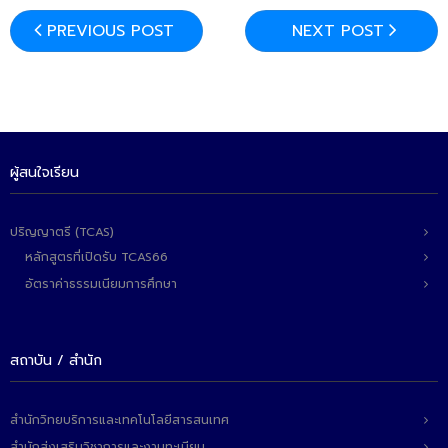
- ข่าวประชาสัมพันธ์ภายนอก
PREVIOUS POST
NEXT POST
- ทุน/สมัครงาน/ศึกษาต่อ
วารสารคณะ
ผลงานคณะ
- ฐานข้อมูลงานวิจัย
ผู้สนใจเรียน
- การจัดการความรู้ (KM Scitech)
ปริญญาตรี (TCAS)
- โครงการบริหารจัดการพื้นที่ 10 ไร่ ด้านหลังโรงสีข้าว
หลักสูตรที่เปิดรับ TCAS66
สวนดุสิต จังหวัดปราจีนบุรี
อัตราค่าธรรมเนียมการศึกษา
- โครงการส่งเสริมการปลูกกล้วยเล็บมือนางฯ
- ผลงาน/รางวัล
สถาบัน / สำนัก
- SDU Zero Waste
สำนักวิทยบริการและเทคโนโลยีสารสนเทศ
- งานวิจัย/นวัตกรรม
สำนักส่งเสริมวิชาการและงานทะเบียน