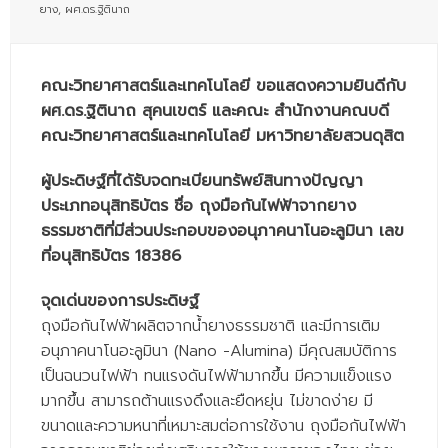
ยาง
,
ผศ.ดร.ฐิตินาถ
- - บุคลากรสนับสนุน
หลักสูตร
คณะวิทยาศาสตร์และเทคโนโลยี ขอแสดงความยินดีกับ
- วิทยาศาสตรบัณฑิต
ผศ.ดร.ฐิตินาถ สุคนเขตร์ และคณะ สำนักงานคณบดี
คณะวิทยาศาสตร์และเทคโนโลยี มหาวิทยาลัยสวนดุสิต
- - วิทยาการคอมพิวเตอร์
- - วิทยาศาสตร์เครื่องสำอาง
ผู้ประดิษฐ์ที่ได้รับจดทะเบียนทรัพย์สินทางปัญญา
ประเภทอนุสิทธิบัตร ชื่อ ถุงมือกันไฟฟ้าจากยาง
- - อาชีวอนามัยและความปลอดภัย
ธรรมชาติที่มีส่วนประกอบของอนุภาคนาโนอะลูมินา เลข
ที่อนุสิทธิบัตร 18386
- - อนามัยสิ่งแวดล้อมและสาธารณภัย
- - วิทยาศาสตร์การแพทย์
จุดเด่นของการประดิษฐ์
ถุงมือกันไฟฟ้าผลิตจากน้ำยางธรรมชาติ และมีการเติม
- - ความมั่นคงปลอดภัยไซเบอร์
อนุภาคนาโนอะลูมินา (Nano -Alumina) มีคุณสมบัติการ
เป็นฉนวนไฟฟ้า ทนแรงดันไฟฟ้ามากขึ้น มีความแข็งแรง
- - อุตสาหกรรมชีวภาพเพื่อธุรกิจ
มากขึ้น สามารถต้านแรงดึงและยืดหยุ่น ไม่ขาดง่าย มี
- ศึกษาศาสตรบัณฑิต
ขนาดและความหนาที่เหมาะสมต่อการใช้งาน ถุงมือกันไฟฟ้า