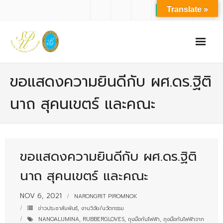
Translate »
หน้าแรก
ขอแสดงความยินดีกับ ผศ.ดร.ฐิติ
เกี่ยวกับเรา
นาถ สุคนเขตร์ และคณะ
- ปรัชญาการจัดการศึกษา มหาวิทยาลัยสวนดุสิต
- ปรัชญา วิสัยทัศน์ พันธกิจ ของคณะ
ขอแสดงความยินดีกับ ผศ.ดร.ฐิติ
- ประวัติความเป็นมาของคณะ
นาถ สุคนเขตร์ และคณะ
- บุคลากร
- - สำนักงานคณะวิทยาศาสตร์และเทคโนโลยี
NOV 6, 2021
NARONGRIT PIROMNOK
ข่าวประชาสัมพันธ์
,
งานวิจัย/นวัตกรรม
- - บุคลากรวิชาการ
NANOALUMINA
,
RUBBERGLOVES
,
ถุงมือกันไฟฟ้า
,
ถุงมือกันไฟฟ้าจาก