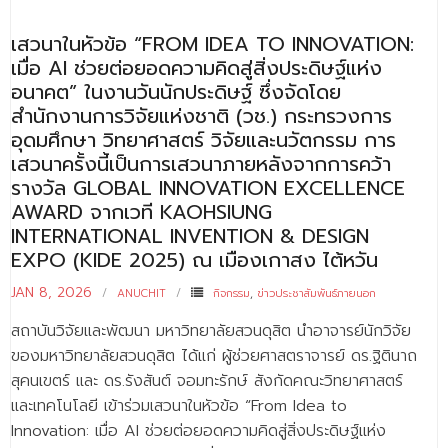
- ข่าวประชาสัมพันธ์ภายนอก
เสวนาในหัวข้อ “FROM IDEA TO INNOVATION:
- ทุน/สมัครงาน/ศึกษาต่อ
เมื่อ AI ช่วยต่อยอดความคิดสู่สิ่งประดิษฐ์แห่ง
วารสารคณะ
อนาคต” ในงานวันนักประดิษฐ์ ซึ่งจัดโดย
สำนักงานการวิจัยแห่งชาติ (วช.) กระทรวงการ
ผลงานคณะ
อุดมศึกษา วิทยาศาสตร์ วิจัยและนวัตกรรม การ
เสวนาครั้งนี้เป็นการเสวนาภายหลังจากการคว้า
- ฐานข้อมูลงานวิจัย
รางวัล GLOBAL INNOVATION EXCELLENCE
- การจัดการความรู้ (KM Scitech)
AWARD จากเวที KAOHSIUNG
INTERNATIONAL INVENTION & DESIGN
- โครงการบริหารจัดการพื้นที่ 10 ไร่ ด้านหลังโรงสีข้าว
EXPO (KIDE 2025) ณ เมืองเกาสง ไต้หวัน
สวนดุสิต จังหวัดปราจีนบุรี
JAN 8, 2026
ANUCHIT
กิจกรรม
,
ข่าวประชาสัมพันธ์ภายนอก
- โครงการส่งเสริมการปลูกกล้วยเล็บมือนางฯ
สถาบันวิจัยและพัฒนา มหาวิทยาลัยสวนดุสิต นำอาจารย์นักวิจัย
- ผลงาน/รางวัล
ของมหาวิทยาลัยสวนดุสิต ได้แก่ ผู้ช่วยศาสตราจารย์ ดร.ฐิตินาถ
สุคนเขตร์ และ ดร.รังสันต์ จอมทะรักษ์ สังกัดคณะวิทยาศาสตร์
- SDU Zero Waste
และเทคโนโลยี เข้าร่วมเสวนาในหัวข้อ “From Idea to
- งานวิจัย/นวัตกรรม
Innovation: เมื่อ AI ช่วยต่อยอดความคิดสู่สิ่งประดิษฐ์แห่ง