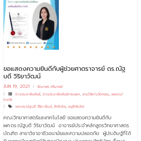
ขอแสดงความยินดีกับผู้ช่วยศาตราจารย์ ดร.ณัฐ
บดี วิริยาวัฒน์
JUN 19, 2021
รัตนาพร ศรีมาตย์
ข่าวประชาสัมพันธ์
,
ข่าวประชาสัมพันธ์ภายนอก
,
งานวิจัย/นวัตกรรม
,
ผลงาน/
รางวัล
ผศ.ดร.ณัฐบดี วิริยาวัฒน์
,
สิทธิบัตร
,
อนุสิทธิบัตร
คณะวิทยาศาสตร์และเทคโนโลยี ขอแสดงความยินดีกับ
ผศ.ดร.ณัฐบดี วิริยาวัฒน์ อาจารย์ประจำหลักสูตรวิทยาศาสตร
บัณฑิต สาขาวิชาอาชีวอนามัยและความปลอดภัย ผู้ประดิษฐ์ที่ได้