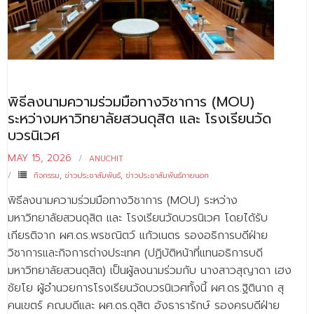
- - บุคลากรสนับสนุน
หลักสูตร
- วิทยาศาสตรบัณฑิต
- - วิทยาการคอมพิวเตอร์
พิธีลงนามความร่วมมือทางวิชาการ (MOU)
ระหว่างมหาวิทยาลัยสวนดุสิต และ โรงเรียนวัด
- - วิทยาศาสตร์เครื่องสำอาง
บวรนิเวศ
- - อาชีวอนามัยและความปลอดภัย
MAY 15, 2026
ANUCHIT
กิจกรรม
,
ข่าวประชาสัมพันธ์
,
ข่าวประชาสัมพันธ์ภายนอก
- - อนามัยสิ่งแวดล้อมและสาธารณภัย
พิธีลงนามความร่วมมือทางวิชาการ (MOU) ระหว่าง
- - วิทยาศาสตร์การแพทย์
มหาวิทยาลัยสวนดุสิต และ โรงเรียนวัดบวรนิเวศ โดยได้รับ
เกียรติจาก ผศ.ดร.พรชณิตว์ แก้วเนตร รองอธิการบดีฝ่าย
- - ความมั่นคงปลอดภัยไซเบอร์
วิชาการและกิจการต่างประเทศ (ปฏิบัติหน้าที่แทนอธิการบดี
- - อุตสาหกรรมชีวภาพเพื่อธุรกิจ
มหาวิทยาลัยสวนดุสิต) เป็นผู้ลงนามร่วมกับ นางสาวสุญาดา เฮง
ชัยโย ผู้อำนวยการโรงเรียนวัดบวรนิเวศทั้งนี้ ผศ.ดร.ฐิตินาถ สุ
- ศึกษาศาสตรบัณฑิต
คนเขตร์ คณบดีและ ผศ.ดร.ดุสิต อังธารารักษ์ รองครบดีฝ่าย