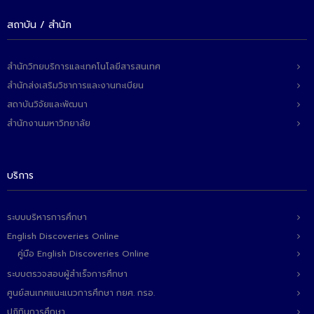
- ข่าวประชาสัมพันธ์ภายนอก
สถาบัน / สำนัก
- ทุน/สมัครงาน/ศึกษาต่อ
วารสารคณะ
สำนักวิทยบริการและเทคโนโลยีสารสนเทศ
ผลงานคณะ
สำนักส่งเสริมวิชาการและงานทะเบียน
สถาบันวิจัยและพัฒนา
- ฐานข้อมูลงานวิจัย
สำนักงานมหาวิทยาลัย
- การจัดการความรู้ (KM Scitech)
- โครงการบริหารจัดการพื้นที่ 10 ไร่ ด้านหลังโรงสีข้าว
บริการ
สวนดุสิต จังหวัดปราจีนบุรี
- โครงการส่งเสริมการปลูกกล้วยเล็บมือนางฯ
ระบบบริหารการศึกษา
English Discoveries Online
- ผลงาน/รางวัล
คู่มือ English Discoveries Online
- SDU Zero Waste
ระบบตรวจสอบผู้สำเร็จการศึกษา
ศูนย์สนเทศแนะแนวการศึกษา กยศ. กรอ.
- งานวิจัย/นวัตกรรม
ปฏิทินการศึกษา