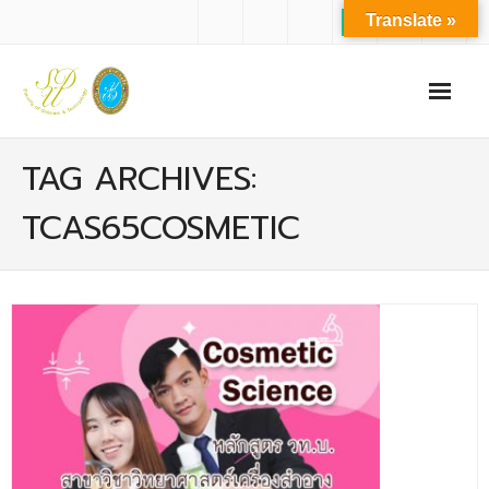
Translate »
หน้าแรก
TAG ARCHIVES:
เกี่ยวกับเรา
TCAS65COSMETIC
- ปรัชญาการจัดการศึกษา มหาวิทยาลัยสวนดุสิต
- ปรัชญา วิสัยทัศน์ พันธกิจ ของคณะ
- ประวัติความเป็นมาของคณะ
- บุคลากร
- - สำนักงานคณะวิทยาศาสตร์และเทคโนโลยี
- - บุคลากรวิชาการ