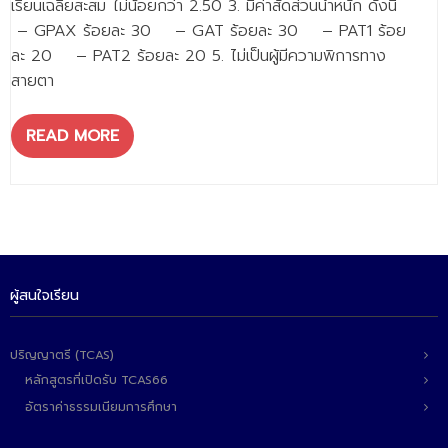
เรียนเฉลี่ยสะสม ไม่น้อยกว่า 2.50 3. มีค่าสัดส่วนน้ำหนัก ดังนี้
- - วิทยาศาสตร์ทั่วไป
– GPAX ร้อยละ 30 – GAT ร้อยละ 30 – PAT1 ร้อย
- เทคโนโลยีบัณฑิต
ละ 20 – PAT2 ร้อยละ 20 5. ไม่เป็นผู้มีความพิการทาง
สายตา
- - เทคโนโลยีสารสนเทศ
ศูนย์บริการ
READ MORE
- ศูนย์เครื่องมือปฏิบัติการวิทยาศาสตร์
- ศูนย์สิ่งแวดล้อม
- ศูนย์ปัญญาประดิษฐ์เพื่อการศึกษา
สหกิจศึกษา
ผู้สนใจเรียน
ข่าว
ปริญญาตรี (TCAS)
- ข่าวประชาสัมพันธ์
หลักสูตรที่เปิดรับ TCAS66
อัตราค่าธรรมเนียมการศึกษา
- กิจกรรม