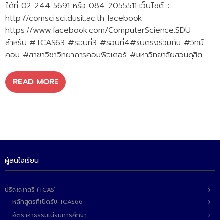
- - วิทยาศาสตร์ทั่วไป
ได้ที่ 02 244 5691 หรือ 084-2055511 เว็บไชต์ ::
http://comsci.sci.dusit.ac.th facebook:
- เทคโนโลยีบัณฑิต
https://www.facebook.com/ComputerScience.SDU
สำหรับ #TCAS63 #รอบที่3 #รอบที่4#รับตรงร่วมกัน #วิทย์
- - เทคโนโลยีสารสนเทศ
คอม #สาขาวิชาวิทยาการคอมพิวเตอร์ #มหาวิทยาลัยสวนดุสิต
ศูนย์บริการ
READ MORE
- ศูนย์เครื่องมือปฏิบัติการวิทยาศาสตร์
- ศูนย์สิ่งแวดล้อม
- ศูนย์ปัญญาประดิษฐ์เพื่อการศึกษา
สหกิจศึกษา
ผู้สนใจเรียน
ข่าว
- ข่าวประชาสัมพันธ์
ปริญญาตรี (TCAS)
- กิจกรรม
หลักสูตรที่เปิดรับ TCAS66
อัตราค่าธรรมเนียมการศึกษา