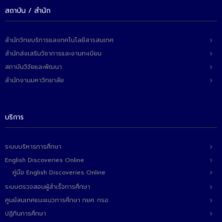
- ข่าวประชาสัมพันธ์ภายนอก
สถาบัน / สำนัก
- ทุน/สมัครงาน/ศึกษาต่อ
วารสารคณะ
สำนักวิทยบริการและเทคโนโลยีสารสนเทศ
สำนักส่งเสริมวิชาการและงานทะเบียน
ผลงานคณะ
สถาบันวิจัยและพัฒนา
- ฐานข้อมูลงานวิจัย
สำนักงานมหาวิทยาลัย
- การจัดการความรู้ (KM Scitech)
บริการ
- โครงการบริหารจัดการพื้นที่ 10 ไร่ ด้านหลังโรงสีข้าว
สวนดุสิต จังหวัดปราจีนบุรี
ระบบบริหารการศึกษา
- โครงการส่งเสริมการปลูกกล้วยเล็บมือนางฯ
English Discoveries Online
- ผลงาน/รางวัล
คู่มือ English Discoveries Online
ระบบตรวจสอบผู้สำเร็จการศึกษา
- SDU Zero Waste
ศูนย์สนเทศแนะแนวการศึกษา กยศ. กรอ.
- งานวิจัย/นวัตกรรม
ปฏิทินการศึกษา