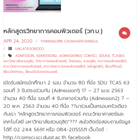
- - บุคลากรสนับสนุน
หลักสูตร
หลักสูตรวิทยาการคอมพิวเตอร์ (วท.บ.)
- วิทยาศาสตรบัณฑิต
APR 24, 2020
THINNAGORN CHUNHAPATARAGUL
- - วิทยาการคอมพิวเตอร์
UNCATEGORIZED
- - วิทยาศาสตร์เครื่องสำอาง
ADMISSION
,
ADMISSION2
,
ADMISSION63
,
COMSCI
,
SDU63
,
TCAS63
,
มหาวิทยาลัยสวนดุสิต
,
วิทยาการคอมพิวเตอร์
,
วิทย์คอม
,
สวนดุสิต
,
สาขาคอมพิวเตอร์63
,
สาขาวิทยาการคอมพิวเตอร์
,
สาขาวิทยาการคอมพิวเตอร์63
,
หลักสูตร63
,
เรียนที่ไหนดี
,
- - อาชีวอนามัยและความปลอดภัย
เรียนวิทย์คอม
,
เรียนเป็นโปรแกรมเมอร์
- - อนามัยสิ่งแวดล้อมและสาธารณภัย
เปิดรับสมัครนักศึกษา 2 รอบ จำนวน 80 ที่นั่ง SDU TCAS 63
รอบที่ 3 รับตรงร่วมกัน (Admission1) 17 – 27 เม.ย 2563
- - วิทยาศาสตร์การแพทย์
จำนวน 40 ที่นั่ง รอบที่ 4 รับกลางร่วมกัน (Admission2) 7 –
- - ความมั่นคงปลอดภัยไซเบอร์
20 พ.ค. 2563 จำนวน 40 ที่นั่ง ??มาร่วมเป็นครอบครัวเดียว
กับเรา “หลักสูตรวิทยาการคอมพิวเตอร์ คณะวิทยาศาสตร์และ
- - อุตสาหกรรมชีวภาพเพื่อธุรกิจ
เทคโนโลยี มหาวิทยาลัยสวนดุสิต”??? สนใจติดต่อสอบถามข้อมูล
ได้ที่ 02 244 5691 หรือ 084-2055511 เว็บไชต์ ::
- ศึกษาศาสตรบัณฑิต
http://comsci.sci.dusit.ac.th facebook: