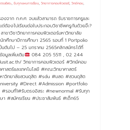
บตรงอิสระ
,
รับทุกแผนการเรียน
,
วิทยาการคอมพิวเตอร์
,
วิทย์คอม
,
บรองจาก ก.ค.ศ. จบแล้วสามารถ รับราชการครูและ
ต่ต้องไปเรียนต่อใบประกอบวิชาชีพครูกันด้วยจ๊ะ?
 สาขาวิชาวิทยาการคอมพิวเตอร์มหาวิทยาลัย
นักศึกษาปีการศึกษา 2565 รอบที่ 1 Portpolio
้เป็นต้นไป – 25 มกราคม 2565คลิกสมัครได้ที่
มูลเพิ่มเติม
084 205 5511 , 02 244
dusit.ac.th/ วิทยาการคอมพิวเตอร์ #วิทย์คอม
าสตร์และเทคโนโลยี #คณะวิทยาศาสตร์
หาวิทยาลัยสวนดุสิต #sdu #มสด #สวนดุสิต
niversity #Direct #Admission #portfolio
 #รอบที่1#รับตรงอิสระ #newnormal #รับทุก
กษา #สมัครเรียน #ประชาสัมพันธ์ #เด็ก65