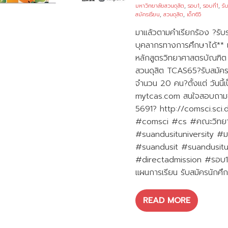
มหาวิทยาลัยสวนดุสิต
,
รอบ1
,
รอบที่1
,
รั
สมัครเรียน
,
สวนดุสิต
,
เด็ก65
มาแล้วตามคำเรียกร้อง ?รั
บุคลากรทางการศึกษาได้** แ
หลักสูตรวิทยาศาสตรบัณฑิต
สวนดุสิต TCAS65?รับสมัคร
จำนวน 20 คน?ตั้งแต่ วันนี
mytcas.com สนใจสอบถามข้อ
5691? http://comsci.sci.
#comsci #cs #คณะวิทยาศ
#suandusituniversity #ม
#suandusit #suandusitu
#directadmission #รอบ1
แผนการเรียน รับสมัครนักศึ
READ MORE