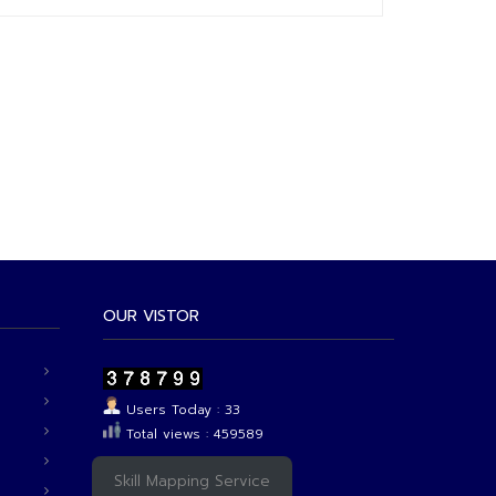
OUR VISTOR
Users Today : 33
Total views : 459589
Skill Mapping Service