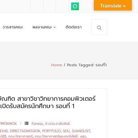
Translate »
วารสารคณะ
ผลงานคณะ
ติดต่อเรา
Home
/
Posts Tagged:
รอบที่1
ัณฑิต สาขาวิชาวิทยาการคอมพิวเตอร์
ปิดรับสมัครนักศึกษา รอบที่ 1
PIROMNOK
กิจกรรม
,
ข่าวประชาสัมพันธ์
EK65
,
DIRECTADMISSION
,
PORTFOLIO
,
SDU
,
SUANDUSIT
,
AS65
,
คณะวิทยาศาสตร์
,
คณะวิทยาศาสตร์และเทคโนโลยี
,
มสด
,