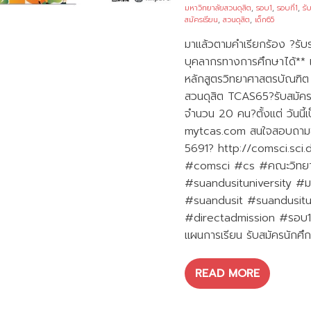
มหาวิทยาลัยสวนดุสิต
,
รอบ1
,
รอบที่1
,
รั
สมัครเรียน
,
สวนดุสิต
,
เด็ก65
มาแล้วตามคำเรียกร้อง ?รั
บุคลากรทางการศึกษาได้** แ
หลักสูตรวิทยาศาสตรบัณฑิต
สวนดุสิต TCAS65?รับสมัคร
จำนวน 20 คน?ตั้งแต่ วันนี
mytcas.com สนใจสอบถามข้อ
5691? http://comsci.sci.
#comsci #cs #คณะวิทยาศ
#suandusituniversity #ม
#suandusit #suandusitu
#directadmission #รอบ1
แผนการเรียน รับสมัครนักศึ
READ MORE