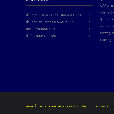
สถาบัน / สำนัก
ปฏิทินการ
บริการด้า
สำนักวิทยบริการและเทคโนโลยีสารสนเทศ
ฐานข้อมู
สำนักส่งเสริมวิชาการและงานทะเบียน
e-Learni
สถาบันวิจัยและพัฒนา
หอพักศูนย
สำนักงานมหาวิทยาลัย
บริการศูน
ลิขสิทธิ์ โดย คณะวิทยาศาสตร์และเทคโนโลยี มหาวิทยาลัยสวน