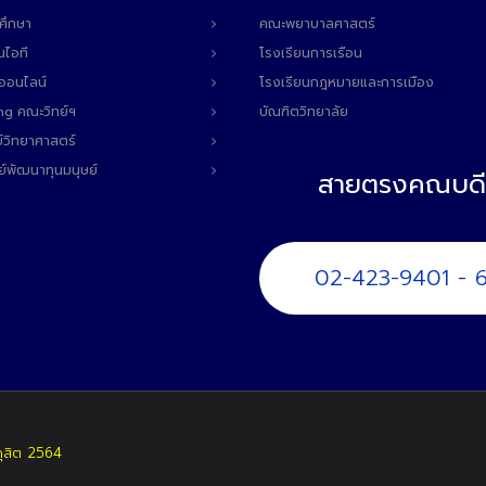
ศึกษา
คณะพยาบาลศาสตร์
นไอที
โรงเรียนการเรือน
ลออนไลน์
โรงเรียนกฎหมายและการเมือง
ng คณะวิทย์ฯ
บัณฑิตวิทยาลัย
์วิทยาศาสตร์
ย์พัฒนาทุนมนุษย์
สายตรงคณบดี
02-423-9401 - 
ดุสิต 2564