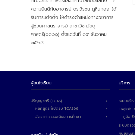
คณะวิทยาศาสตร์และเทคโนโลยีขอแสดง
ความยินดีกับอาจารย์ ดร.วีรชน ภูหินกอง ได้
รับการแต่งตั้ง ให้ดำรงตำแหน่งทางวิชาการ
ผู้ช่วยศาสตราจารย์ สาขาวิชาวัสดุ
ศาสตร์(๐๑๖๑) ตั้งแต่วันที่ ๑๙ ธันวาคม
๒๕๖๘
ผู้สนใจเรียน
บริการ
ปริญญาตรี (TCAS)
ระบบบริห
หลักสูตรที่เปิดรับ TCAS66
English 
อัตราค่าธรรมเนียมการศึกษา
คู่มือ
ระบบตรวจ
ศูนย์สนเ