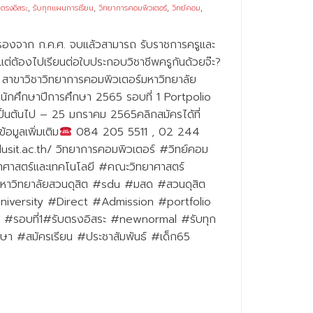
บตรงอิสระ
,
รับทุกแผนการเรียน
,
วิทยาการคอมพิวเตอร์
,
วิทย์คอม
,
บรองจาก ก.ค.ศ. จบแล้วสามารถ รับราชการครูและ
ต่ต้องไปเรียนต่อใบประกอบวิชาชีพครูกันด้วยจ๊ะ?
 สาขาวิชาวิทยาการคอมพิวเตอร์มหาวิทยาลัย
นักศึกษาปีการศึกษา 2565 รอบที่ 1 Portpolio
้เป็นต้นไป – 25 มกราคม 2565คลิกสมัครได้ที่
มูลเพิ่มเติม
084 205 5511 , 02 244
dusit.ac.th/ วิทยาการคอมพิวเตอร์ #วิทย์คอม
าสตร์และเทคโนโลยี #คณะวิทยาศาสตร์
หาวิทยาลัยสวนดุสิต #sdu #มสด #สวนดุสิต
niversity #Direct #Admission #portfolio
 #รอบที่1#รับตรงอิสระ #newnormal #รับทุก
กษา #สมัครเรียน #ประชาสัมพันธ์ #เด็ก65