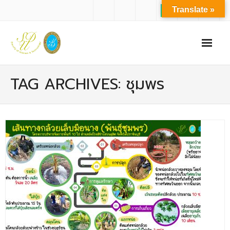
Translate »
หน้าแรก
TAG ARCHIVES: ชุมพร
เกี่ยวกับเรา
- ปรัชญาการจัดการศึกษา มหาวิทยาลัยสวนดุสิต
- ปรัชญา วิสัยทัศน์ พันธกิจ ของคณะ
- ประวัติความเป็นมาของคณะ
- บุคลากร
- - สำนักงานคณะวิทยาศาสตร์และเทคโนโลยี
- - บุคลากรวิชาการ