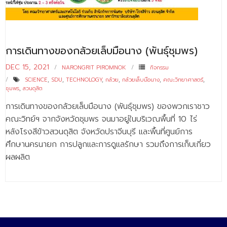
- - บุคลากรสนับสนุน
หลักสูตร
การเดินทางของกล้วยเล็บมือนาง (พันธุ์ชุมพร)
- วิทยาศาสตรบัณฑิต
DEC 15, 2021
NARONGRIT PIROMNOK
กิจกรรม
- - วิทยาการคอมพิวเตอร์
SCIENCE
,
SDU
,
TECHNOLOGY
,
กล้วย
,
กล้วยเล็บมือนาง
,
คณะวิทยาศาสตร์
,
ชุมพร
,
สวนดุสิต
- - วิทยาศาสตร์เครื่องสำอาง
การเดินทางของกล้วยเล็บมือนาง (พันธุ์ชุมพร) ของพวกเราชาว
- - อาชีวอนามัยและความปลอดภัย
คณะวิทย์ฯ จากจังหวัดชุมพร จนมาอยู่ในบริเวณพื้นที่ 10 ไร่
หลังโรงสีข้าวสวนดุสิต จังหวัดปราจีนบุรี และพื้นที่ศูนย์การ
- - อนามัยสิ่งแวดล้อมและสาธารณภัย
ศึกษานครนายก การปลูกและการดูแลรักษา รวมถึงการเก็บเกี่ยว
- - วิทยาศาสตร์การแพทย์
ผลผลิต
- - ความมั่นคงปลอดภัยไซเบอร์
- - อุตสาหกรรมชีวภาพเพื่อธุรกิจ
- ศึกษาศาสตรบัณฑิต