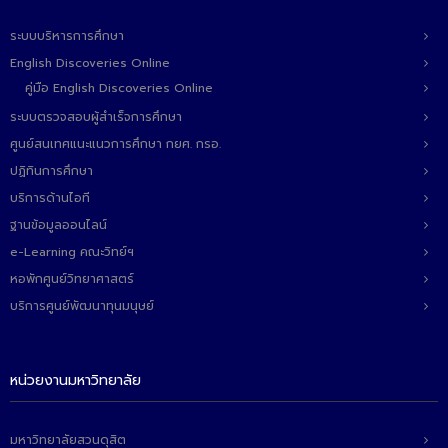
- ข่าวประชาสัมพันธ์ภายนอก
ระบบบริหารการศึกษา
- ทุน/สมัครงาน/ศึกษาต่อ
English Discoveries Online
วารสารคณะ
คู่มือ English Discoveries Online
ระบบตรวจสอบผู้สำเร็จการศึกษา
ผลงานคณะ
ศูนย์สนเทศแนะแนวการศึกษา กยศ. กรอ.
- ฐานข้อมูลงานวิจัย
ปฏิทินการศึกษา
บริการด้านไอที
- การจัดการความรู้ (KM Scitech)
ฐานข้อมูลออนไลน์
- โครงการบริหารจัดการพื้นที่ 10 ไร่ ด้านหลังโรงสีข้าว
e-Learning คณะวิทย์ฯ
สวนดุสิต จังหวัดปราจีนบุรี
หอพักศูนย์วิทยาศาสตร์
- โครงการส่งเสริมการปลูกกล้วยเล็บมือนางฯ
บริการศูนย์พัฒนาทุนมนุษย์
- ผลงาน/รางวัล
หน่วยงานมหาวิทยาลัย
- SDU Zero Waste
- งานวิจัย/นวัตกรรม
มหาวิทยาลัยสวนดุสิต