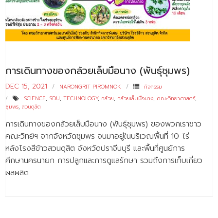
- - บุคลากรสนับสนุน
หลักสูตร
- วิทยาศาสตรบัณฑิต
- - วิทยาการคอมพิวเตอร์
การเดินทางของกล้วยเล็บมือนาง (พันธุ์ชุมพร)
DEC 15, 2021
- - วิทยาศาสตร์เครื่องสำอาง
NARONGRIT PIROMNOK
กิจกรรม
SCIENCE
,
SDU
,
TECHNOLOGY
,
กล้วย
,
กล้วยเล็บมือนาง
,
คณะวิทยาศาสตร์
,
- - อาชีวอนามัยและความปลอดภัย
ชุมพร
,
สวนดุสิต
การเดินทางของกล้วยเล็บมือนาง (พันธุ์ชุมพร) ของพวกเราชาว
- - อนามัยสิ่งแวดล้อมและสาธารณภัย
คณะวิทย์ฯ จากจังหวัดชุมพร จนมาอยู่ในบริเวณพื้นที่ 10 ไร่
- - วิทยาศาสตร์การแพทย์
หลังโรงสีข้าวสวนดุสิต จังหวัดปราจีนบุรี และพื้นที่ศูนย์การ
ศึกษานครนายก การปลูกและการดูแลรักษา รวมถึงการเก็บเกี่ยว
- - ความมั่นคงปลอดภัยไซเบอร์
ผลผลิต
- - อุตสาหกรรมชีวภาพเพื่อธุรกิจ
- ศึกษาศาสตรบัณฑิต