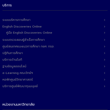
- ข่าวประชาสัมพันธ์ภายนอก
บริการ
- ทุน/สมัครงาน/ศึกษาต่อ
ระบบบริหารการศึกษา
วารสารคณะ
English Discoveries Online
ผลงานคณะ
คู่มือ English Discoveries Online
- ฐานข้อมูลงานวิจัย
ระบบตรวจสอบผู้สำเร็จการศึกษา
ศูนย์สนเทศแนะแนวการศึกษา กยศ. กรอ.
- การจัดการความรู้ (KM Scitech)
ปฏิทินการศึกษา
- โครงการบริหารจัดการพื้นที่ 10 ไร่ ด้านหลังโรงสีข้าว
บริการด้านไอที
สวนดุสิต จังหวัดปราจีนบุรี
ฐานข้อมูลออนไลน์
e-Learning คณะวิทย์ฯ
- โครงการส่งเสริมการปลูกกล้วยเล็บมือนางฯ
หอพักศูนย์วิทยาศาสตร์
- ผลงาน/รางวัล
บริการศูนย์พัฒนาทุนมนุษย์
- SDU Zero Waste
- งานวิจัย/นวัตกรรม
หน่วยงานมหาวิทยาลัย