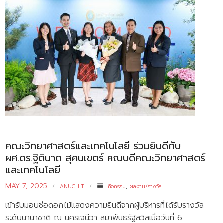
- - วิทยาศาสตร์ทั่วไป
- เทคโนโลยีบัณฑิต
- - เทคโนโลยีสารสนเทศ
ศูนย์บริการ
- ศูนย์เครื่องมือปฏิบัติการวิทยาศาสตร์
- ศูนย์สิ่งแวดล้อม
- ศูนย์ปัญญาประดิษฐ์เพื่อการศึกษา
คณะวิทยาศาสตร์และเทคโนโลยี ร่วมยินดีกับ
สหกิจศึกษา
ผศ.ดร.ฐิตินาถ สุคนเขตร์ คณบดีคณะวิทยาศาสตร์
ข่าว
และเทคโนโลยี
- ข่าวประชาสัมพันธ์
MAY 7, 2025
ANUCHIT
กิจกรรม
,
ผลงาน/รางวัล
เข้ารับมอบช่อดอกไม้แสดงความยินดีจากผู้บริหารที่ได้รับรางวัล
- กิจกรรม
ระดับนานาชาติ ณ นครเจนีวา สมาพันธรัฐสวิสเมื่อวันที่ 6