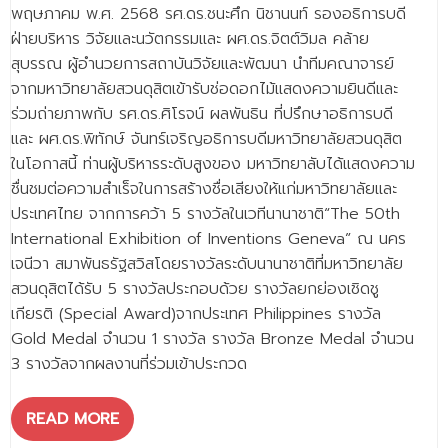
- ข่าวประชาสัมพันธ์ภายนอก
พฤษภาคม พ.ศ. 2568 รศ.ดร.ชนะศึก นิชานนท์ รองอธิการบดี
ฝ่ายบริหาร วิจัยและนวัตกรรมและ ผศ.ดร.จิตต์วิมล คล้าย
- ทุน/สมัครงาน/ศึกษาต่อ
สุบรรณ ผู้อำนวยการสถาบันวิจัยและพัฒนา นำทีมคณาจารย์
วารสารคณะ
จากมหาวิทยาลัยสวนดุสิตเข้ารับช่อดอกไม้แสดงความยินดีและ
ร่วมถ่ายภาพกับ รศ.ดร.ศิโรจน์ ผลพันธิน ที่ปรึกษาอธิการบดี
ผลงานคณะ
และ ผศ.ดร.พิทักษ์ จันทร์เจริญอธิการบดีมหาวิทยาลัยสวนดุสิต
ในโอกาสนี้ ท่านผู้บริหารระดับสูงของ มหาวิทยาลับได้แสดงความ
- ฐานข้อมูลงานวิจัย
ชื่นชมต่อความสำเร็จในการสร้างชื่อเสียงให้แก่มหาวิทยาลัยและ
- การจัดการความรู้ (KM Scitech)
ประเทศไทย จากการคว้า 5 รางวัลในเวทีนานาชาติ“The 50th
International Exhibition of Inventions Geneva” ณ นคร
- โครงการบริหารจัดการพื้นที่ 10 ไร่ ด้านหลังโรงสีข้าว
สวนดุสิต จังหวัดปราจีนบุรี
เจนีวา สมาพันธรัฐสวิสโดยรางวัลระดับนานาชาติที่มหาวิทยาลัย
สวนดุสิตได้รับ 5 รางวัลประกอบด้วย รางวัลยกย่องเชิดชู
- โครงการส่งเสริมการปลูกกล้วยเล็บมือนางฯ
เกียรติ (Special Award)จากประเทศ Philippines รางวัล
Gold Medal จำนวน 1 รางวัล รางวัล Bronze Medal จำนวน
- ผลงาน/รางวัล
3 รางวัลจากผลงานที่ร่วมเข้าประกวด
- SDU Zero Waste
READ MORE
- งานวิจัย/นวัตกรรม