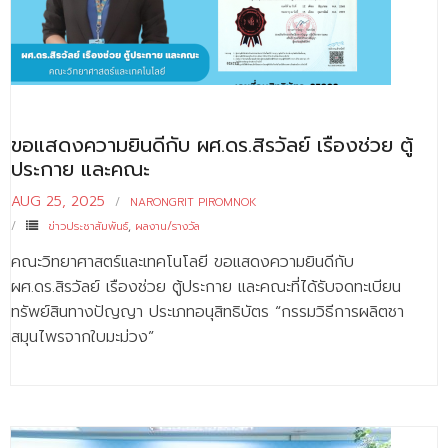
- - บุคลากรสนับสนุน
หลักสูตร
- วิทยาศาสตรบัณฑิต
- - วิทยาการคอมพิวเตอร์
ขอแสดงความยินดีกับ ผศ.ดร.สิรวัลย์ เรืองช่วย ตู้
ประกาย และคณะ
- - วิทยาศาสตร์เครื่องสำอาง
AUG 25, 2025
NARONGRIT PIROMNOK
- - อาชีวอนามัยและความปลอดภัย
ข่าวประชาสัมพันธ์
,
ผลงาน/รางวัล
- - อนามัยสิ่งแวดล้อมและสาธารณภัย
คณะวิทยาศาสตร์และเทคโนโลยี ขอแสดงความยินดีกับ
ผศ.ดร.สิรวัลย์ เรืองช่วย ตู้ประกาย และคณะที่ได้รับจดทะเบียน
- - วิทยาศาสตร์การแพทย์
ทรัพย์สินทางปัญญา ประเภทอนุสิทธิบัตร “กรรมวิธีการผลิตชา
สมุนไพรจากใบมะม่วง”
- - ความมั่นคงปลอดภัยไซเบอร์
- - อุตสาหกรรมชีวภาพเพื่อธุรกิจ
- ศึกษาศาสตรบัณฑิต