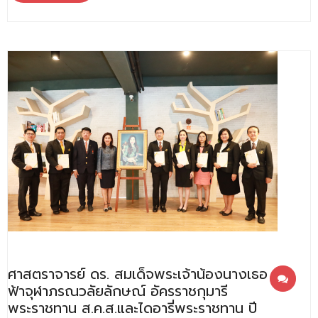
ศาสตราจารย์ ดร. สมเด็จพระเจ้าน้องนางเธอ เจ้า
ฟ้าจุฬาภรณวลัยลักษณ์ อัครราชกุมารี
พระราชทาน ส.ค.ส.และไดอารี่พระราชทาน ปี