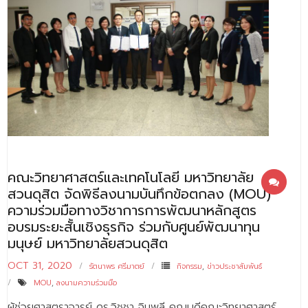
คณะวิทยาศาสตร์และเทคโนโลยี มหาวิทยาลัย
สวนดุสิต จัดพิธีลงนามบันทึกข้อตกลง (MOU)
ความร่วมมือทางวิชาการการพัฒนาหลักสูตร
อบรมระยะสั้นเชิงธุรกิจ ร่วมกับศูนย์พัฒนาทุน
มนุษย์ มหาวิทยาลัยสวนดุสิต
OCT 31, 2020
รัตนาพร ศรีมาตย์
กิจกรรม
,
ข่าวประชาสัมพันธ์
MOU
,
ลงนามความร่วมมือ
ผู้ช่วยศาสตราจารย์ ดร.วิชชา ฉิมพลี คณบดีคณะวิทยาศาสตร์