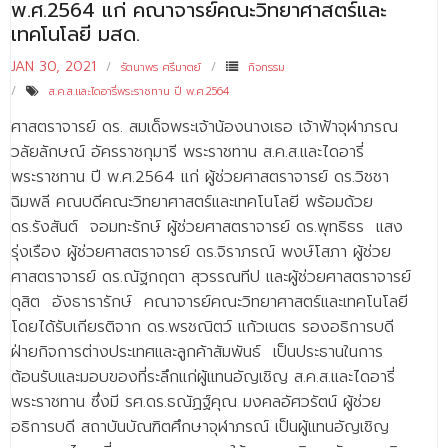
พ.ศ.2564 แก่ คณาจารย์คณะวิทยาศาสตร์และ
เทคโนโลยี มสด.
JAN 30, 2021
รัตนาพร ศรีมาตย์
กิจกรรม
ส.ค.ส.และไดอารี่พระราชทาน ปี พ.ศ.2564
ศาสตราจารย์ ดร. สมเด็จพระเจ้าน้องนางเธอ เจ้าฟ้าจุฬาภรณ
วลัยลักษณ์ อัครราชกุมารี พระราชทาน ส.ค.ส.และไดอารี่
พระราชทาน ปี พ.ศ.2564 แก่ ผู้ช่วยศาสตราจารย์ ดร.วิชชา
ฉิมพลี คณบดีคณะวิทยาศาสตร์และเทคโนโลยี พร้อมด้วย
ดร.รังสันต์ จอมทะรักษ์ ผู้ช่วยศาสตราจารย์ ดร.พุทธิธร แสง
รุ่งเรือง ผู้ช่วยศาสตราจารย์ ดร.จิราภรณ์ พงษ์โสภา ผู้ช่วย
ศาสตราจารย์ ดร.ณัฐกฤตา สุวรรณทีป และผู้ช่วยศาสตราจารย์
ดุสิต อังธารารักษ์ คณาจารย์คณะวิทยาศาสตร์และเทคโนโลยี
โดยได้รับเกียรติจาก ดร.พรชณิตว์ แก้วเนตร รองอธิการบดี
ฝ่ายกิจการต่างประเทศและลูกค้าสัมพันธ์ เป็นประธานในการ
ต้อนรับและมอบของที่ระลึกแก่ผู้แทนอัญเชิญ ส.ค.ส.และไดอารี่
พระราชทาน ซึ่งมี รศ.ดร.ธณัฏฐ์คุณ มงคลอัศวรัตน์ ผู้ช่วย
อธิการบดี สถาบันบัณฑิตศึกษาจุฬาภรณ์ เป็นผู้แทนอัญเชิญ