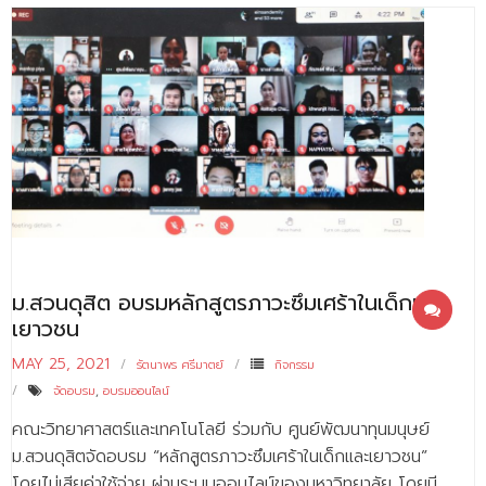
- - วิทยาศาสตร์ทั่วไป
- เทคโนโลยีบัณฑิต
- - เทคโนโลยีสารสนเทศ
ศูนย์บริการ
- ศูนย์เครื่องมือปฏิบัติการวิทยาศาสตร์
- ศูนย์สิ่งแวดล้อม
- ศูนย์ปัญญาประดิษฐ์เพื่อการศึกษา
ม.สวนดุสิต อบรมหลักสูตรภาวะซึมเศร้าในเด็กและ
สหกิจศึกษา
เยาวชน
ข่าว
MAY 25, 2021
รัตนาพร ศรีมาตย์
กิจกรรม
จัดอบรม
,
อบรมออนไลน์
- ข่าวประชาสัมพันธ์
คณะวิทยาศาสตร์และเทคโนโลยี ร่วมกับ ศูนย์พัฒนาทุนมนุษย์
- กิจกรรม
ม.สวนดุสิตจัดอบรม “หลักสูตรภาวะซึมเศร้าในเด็กและเยาวชน”
โดยไม่เสียค่าใช้จ่าย ผ่านระบบออนไลน์ของมหาวิทยาลัย โดยมี