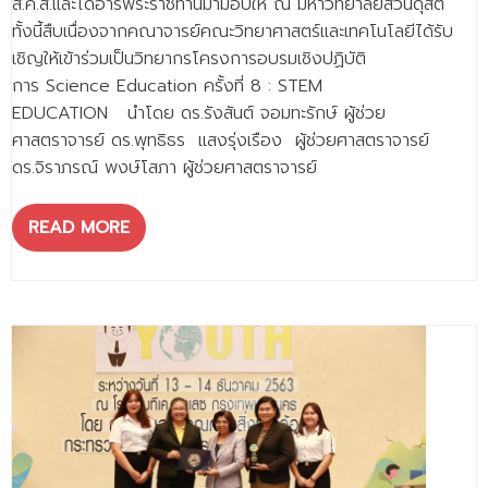
ส.ค.ส.และไดอารี่พระราชทานมามอบให้ ณ มหาวิทยาลัยสวนดุสิต
ทั้งนี้สืบเนื่องจากคณาจารย์คณะวิทยาศาสตร์และเทคโนโลยีได้รับ
เชิญให้เข้าร่วมเป็นวิทยากรโครงการอบรมเชิงปฏิบัติ
การ Science Education ครั้งที่ 8 : STEM
EDUCATION นำโดย ดร.รังสันต์ จอมทะรักษ์ ผู้ช่วย
ศาสตราจารย์ ดร.พุทธิธร แสงรุ่งเรือง ผู้ช่วยศาสตราจารย์
ดร.จิราภรณ์ พงษ์โสภา ผู้ช่วยศาสตราจารย์
READ MORE