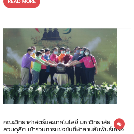
READ MORE
ติดต่อเรา
คณะวิทยาศาสตร์และเทคโนโลยี มหาวิทยาลัย
สวนดุสิต เข้าร่วมการแข่งขันกีฬาสานสัมพันธ์เครือ