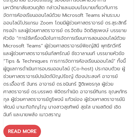
ดร.สุวมาลย์ ม่วงประเสริฐ รองอธิการบดีฝ่ายวิชาการ
มหาวิทยาลัยสวนดุสิต กล่าวนำและมอบนโยบายเกี่ยวกับการ
จัดการห้องเรียนออนไลน์ด้วย Microsoft Teams ผ่านระบบ
ออนไลน์โปรแกรม Zoom โดยมีผู้ช่วยศาสตราจารย์ ดร.สุระสิทธิ์
ทรงม้า และผู้ช่วยศาสตราจารย์ ดร.จิตชิน จิตติสุขพงษ์ บรรยาย
หัวข้อ “การใช้เครื่องมือในการจัดการเรียนการสอนออนไลน์ด้วย
Microsoft Teams” ผู้ช่วยศาสตราจารย์พิชญ์สินี พุทธิทวีศรี
และผู้ช่วยศาสตราจารย์นภัสศรัณย์ ชัชวาลานนท์ บรรยายหัวข้อ
“Tips & Techniques การการจัดการห้องเรียนออนไลน์” ทั้งนี้
ผู้ดูแลการดำเนินการอบรมออนไลน์ (Co-host) ประกอบด้วย ผู้
ช่วยศาสตราจารย์ปรมัตถ์ปัญปรัชญ์ ต้องประสงค์ อาจารย์
ดร.เอื้ออารี จันทร อาจารย์ ดร.ชนินทร์ ฐิติเพชรกุล ผู้ช่วย
ศาสตราจารย์ ดร.บรรพต พิจิตรกำเนิด อาจารย์ทินกร ชุณหภัทร
กุล ผู้ช่วยศาสตราจารย์ภูริพจน์ แก้วย่อง ผู้ช่วยศาสตราจารย์นิ
พัฒน์ มานะกิจภิญโญ นางสาวสุขทิพย์ สุขใส นายสถิตย์ เชิด
ฉันท์ และนายพลัง เนาวสราญ
READ MORE