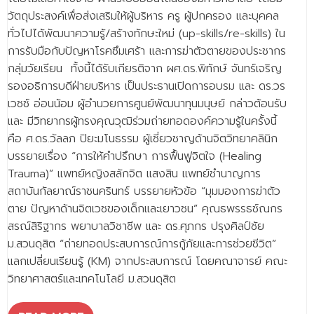
- ข่าวประชาสัมพันธ์ภายนอก
วัตถุประสงค์เพื่อส่งเสริมให้ผู้บริหาร ครู ผู้ปกครอง และบุคคล
- ทุน/สมัครงาน/ศึกษาต่อ
ทั่วไปได้พัฒนาความรู้/สร้างทักษะใหม่ (up-skills/re-skills) ใน
การรับมือกับปัญหาโรคซึมเศร้า และการฆ่าตัวตายของประชากร
วารสารคณะ
กลุ่มวัยเรียน ทั้งนี้ได้รับเกียรติจาก ผศ.ดร.พิทักษ์ จันทร์เจริญ
รองอธิการบดีฝ่ายบริหาร เป็นประธานเปิดการอบรม และ ดร.วร
ผลงานคณะ
เวชช์ อ่อนน้อม ผู้อำนวยการศูนย์พัฒนาทุนมนุษย์ กล่าวต้อนรับ
- ฐานข้อมูลงานวิจัย
และ มีวิทยากรผู้ทรงคุณวุฒิร่วมถ่ายทอดองค์ความรู้ในครั้งนี้
คือ ศ.ดร.วัลลภ ปิยะมโนธรรม ผู้เชี่ยวชาญด้านจิตวิทยาคลินิก
- การจัดการความรู้ (KM Scitech)
บรรยายเรื่อง “การให้คำปรึกษา การฟื้นฟูจิตใจ (Healing
- โครงการบริหารจัดการพื้นที่ 10 ไร่ ด้านหลังโรงสีข้าว
Trauma)” แพทย์หญิงสลักจิต แสงสิน แพทย์ชำนาญการ
สวนดุสิต จังหวัดปราจีนบุรี
สถาบันกัลยาณ์ราชนครินทร์ บรรยายหัวข้อ “มุมมองการฆ่าตัว
ตาย ปัญหาด้านจิตเวชของเด็กและเยาวชน” คุณธพรรธช์ณกร
- โครงการส่งเสริมการปลูกกล้วยเล็บมือนางฯ
สรณ์สิริฐากร พยาบาลวิชาชีพ และ ดร.ศุภกร ปรุงศิลป์ชัย
- ผลงาน/รางวัล
ม.สวนดุสิต “ถ่ายทอดประสบการณ์การกู้ภัยและการช่วยชีวิต”
แลกเปลี่ยนเรียนรู้ (KM) จากประสบการณ์ โดยคณาจารย์ คณะ
- SDU Zero Waste
วิทยาศาสตร์และเทคโนโลยี ม.สวนดุสิต
- งานวิจัย/นวัตกรรม