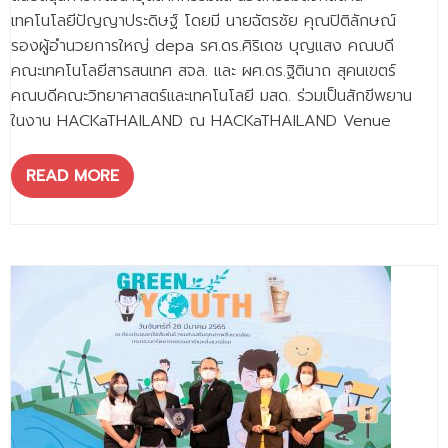
เทคโนโลยีปัญญาประดิษฐ์ โดยมี นายฉัตรชัย คุณปิติลักษณ์
รองผู้อำนวยการใหญ่ depa รศ.ดร.ศิริเดช บุญแสง คณบดี
คณะเทคโนโลยีสารสนเทศ สจล. และ ผศ.ดร.ฐิตินาถ สุคนเขตร์
คณบดีคณะวิทยาศาสตร์และเทคโนโลยี มสด. ร่วมเป็นสักขีพยาน
ในงาน HACKaTHAILAND ณ HACKaTHAILAND Venue
READ MORE