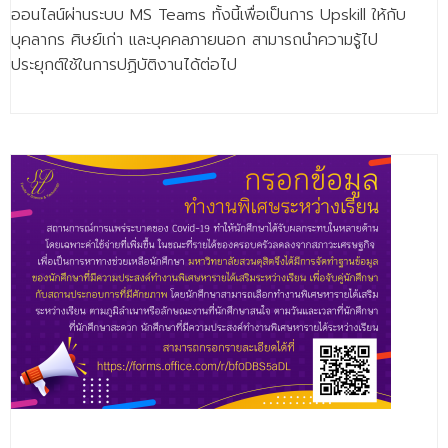
- - วิทยาศาสตร์ทั่วไป
ออนไลน์ผ่านระบบ MS Teams ทั้งนี้เพื่อเป็นการ Upskill ให้กับ
บุคลากร ศิษย์เก่า และบุคคลภายนอก สามารถนำความรู้ไป
- เทคโนโลยีบัณฑิต
ประยุกต์ใช้ในการปฏิบัติงานได้ต่อไป
- - เทคโนโลยีสารสนเทศ
ศูนย์บริการ
- ศูนย์เครื่องมือปฏิบัติการวิทยาศาสตร์
- ศูนย์สิ่งแวดล้อม
- ศูนย์ปัญญาประดิษฐ์เพื่อการศึกษา
สหกิจศึกษา
ข่าว
- ข่าวประชาสัมพันธ์
- กิจกรรม