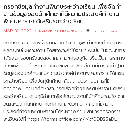
- ข่าวประชาสัมพันธ์ภายนอก
กรอกข้อมูลทำงานพิเศษระหว่างเรียน เพื่อจัดทำ
ฐานข้อมูลของนักศึกษาที่มีความประสงค์ทำงาน
- ทุน/สมัครงาน/ศึกษาต่อ
พิเศษหารายได้เสริมระหว่างเรียน
วารสารคณะ
MAR 31, 2022
NARONGRIT PIROMNOK
ข่าวประชาสัมพันธ์
ผลงานคณะ
สถานการณ์การแพร่ระบาดของ โควิด-๑๙ ทำให้นักศึกษาได้รับ
- ฐานข้อมูลงานวิจัย
ผลกระทบในหลายด้าน โดยเฉพาะค่าใช้จ่ายที่เพิ่มขึ้น ในขณะที่ราย
ได้ของครอบครัวลดลงจากสภาวะเศรษฐกิจ เพื่อเป็นการหาทาง
- การจัดการความรู้ (KM Scitech)
ช่วยเหลือนักศึกษา มหาวิทยาลัยสวนดุสิต จึงได้มีการจัดทำฐาน
ข้อมูลของนักศึกษาที่มีความประสงค์ทำงานพิเศษหารายได้เสริม
- โครงการบริหารจัดการพื้นที่ 10 ไร่ ด้านหลังโรงสีข้าว
สวนดุสิต จังหวัดปราจีนบุรี
ระหว่างเรียน เพื่อจับคู่นักศึกษากับสถานประกอบการที่มี
ศักยภาพ โดยนักศึกษาสามารถเลือกทำงานพิเศษหารายได้เสริม
- โครงการส่งเสริมการปลูกกล้วยเล็บมือนางฯ
ระหว่างเรียน ตามภูมิลำเนาหรือลักษณะงานที่นักศึกษาสนใจ ตาม
วันและเวลาที่นักศึกษาที่นักศึกษาสะดวก นักศึกษาที่มีความ
- ผลงาน/รางวัล
ประสงค์ทำงานพิเศษหารายได้ระหว่างเรียน สามารถกรอกราย
- SDU Zero Waste
ละเอียดได้ที่ https://forms.office.com/r/bf0DBS5aDL
- งานวิจัย/นวัตกรรม