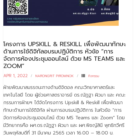
- - บุคลากรสนับสนุน
หลักสูตร
- วิทยาศาสตรบัณฑิต
- - วิทยาการคอมพิวเตอร์
โครงการ UPSKILL & RESKILL เพื่อพัฒนาทักษะ
ด้านการใช้ดิจิทัลอบรมปฏิบัติการ หัวข้อ “การ
- - วิทยาศาสตร์เครื่องสำอาง
จัดการห้องประชุมออนไลน์ ด้วย MS TEAMS และ
ZOOM”
- - อาชีวอนามัยและความปลอดภัย
APR 1, 2022
NARONGRIT PIROMNOK
กิจกรรม
- - อนามัยสิ่งแวดล้อมและสาธารณภัย
ฝ่ายพัฒนาสมรรถนะทางด้านดิจิตอล คณะวิทยาศาสตร์และ
- - วิทยาศาสตร์การแพทย์
เทคโนโลยี โดย ผู้ช่วยศาสตราจารย์ ดร.ณัฏฐา ผิวมา และ คณะ
กรรมการฝ่ายฯ ได้จัดโครงการ Upskill & Reskill เพื่อพัฒนา
- - ความมั่นคงปลอดภัยไซเบอร์
ทักษะด้านการใช้ดิจิทัล ผ่านการอบรมปฏิบัติการ ในหัวข้อ “การ
- - อุตสาหกรรมชีวภาพเพื่อธุรกิจ
จัดการห้องประชุมออนไลน์ ด้วย MS Teams และ Zoom” โดย
มีวิทยากรคือ ผศ.ดร.ณัฏฐา ผิวมา และ ผศ.พิชญ์สินี พุทธิทวีศรี
- ศึกษาศาสตรบัณฑิต
วันพฤหัสบดีที่ 31 มีนาคม 2565 เวลา 16.00 – 18.00 น.