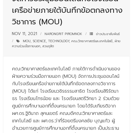
- - บุคลากรสนับสนุน
เครือข่ายภายใต้บันทึกข้อตกลงทาง
หลักสูตร
วิชาการ (MOU)
- วิทยาศาสตรบัณฑิต
NOV 11, 2021
NARONGRIT PIROMNOK
ข่าวประชาสัมพันธ์
- - วิทยาการคอมพิวเตอร์
MOU
,
SCIENCE
,
TECHNOLOGY
,
คณะวิทยาศาสตร์และเทคโนโลยี
,
ฝ่าย
ความร่วมมือภายนอก
,
สวนดุสิต
- - วิทยาศาสตร์เครื่องสำอาง
- - อาชีวอนามัยและความปลอดภัย
คณะวิทยาศาสตร์และเทคโนโลยี ภายใต้การดำเนินงานของ
ฝ่ายความร่วมมือภายนอก (MOU) จัดการประชุมออนไลน์
- - อนามัยสิ่งแวดล้อมและสาธารณภัย
กับโรงเรียนเครือข่ายภายใต้บันทึกข้อตกลงทางวิชาการ
- - วิทยาศาสตร์การแพทย์
(MOU) ได้แก่ โรงเรียนวชิรธรรมสาธิต โรงเรียนสิริรัตนา
ธร โรงเรียนไทรน้อย และ โรงเรียนสตรีวิทยา 2 ร่วมด้วย
- - ความมั่นคงปลอดภัยไซเบอร์
ศูนย์การศึกษานอกที่ตั้งนครนายก โดยได้รับเกียรติจาก
- - อุตสาหกรรมชีวภาพเพื่อธุรกิจ
ผศ.ดร.ฐิตินาถ สุคนเขตร์ คณบดีคณะวิทยาศาสตร์และ
เทคโนโลยี และ ผศ.ดร.ว่าที่ร้อยตรีมงคลชัย บุญแก้ว ผู้
- ศึกษาศาสตรบัณฑิต
อำนวยการศูนย์การศึกษานอกที่ตั้งนครนายก เป็นประธาน