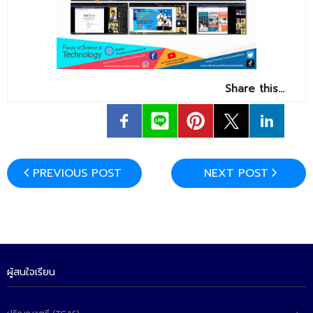
- ข่าวประชาสัมพันธ์ภายนอก
- ทุน/สมัครงาน/ศึกษาต่อ
วารสารคณะ
ผลงานคณะ
Share this…
- ฐานข้อมูลงานวิจัย
- การจัดการความรู้ (KM Scitech)
- โครงการบริหารจัดการพื้นที่ 10 ไร่ ด้านหลังโรงสีข้าว
PREVIOUS POST
NEXT POST
สวนดุสิต จังหวัดปราจีนบุรี
- โครงการส่งเสริมการปลูกกล้วยเล็บมือนางฯ
- ผลงาน/รางวัล
- SDU Zero Waste
ผู้สนใจเรียน
- งานวิจัย/นวัตกรรม