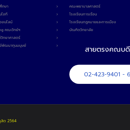
ศึกษา
คณะพยาบาลศาสตร์
นไอที
โรงเรียนการเรือน
ลออนไลน์
โรงเรียนกฎหมายและการเมือง
ng คณะวิทย์ฯ
บัณฑิตวิทยาลัย
์วิทยาศาสตร์
ย์พัฒนาทุนมนุษย์
สายตรงคณบดี
02-423-9401 - 
ดุสิต 2564