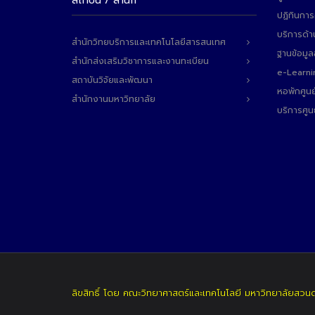
สถาบัน / สำนัก
ปฏิทินการ
บริการด้า
สำนักวิทยบริการและเทคโนโลยีสารสนเทศ
ฐานข้อมู
สำนักส่งเสริมวิชาการและงานทะเบียน
e-Learni
สถาบันวิจัยและพัฒนา
หอพักศูนย
สำนักงานมหาวิทยาลัย
บริการศูน
ลิขสิทธิ์ โดย คณะวิทยาศาสตร์และเทคโนโลยี มหาวิทยาลัยสวน