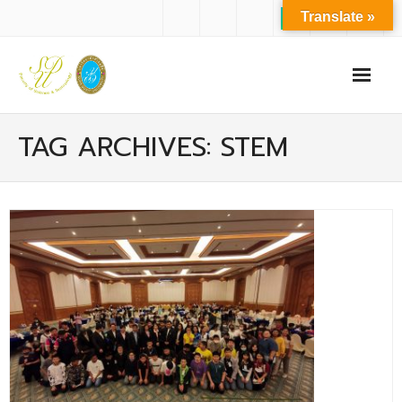
Translate »
หน้าแรก
TAG ARCHIVES: STEM
เกี่ยวกับเรา
- ปรัชญาการจัดการศึกษา มหาวิทยาลัยสวนดุสิต
- ปรัชญา วิสัยทัศน์ พันธกิจ ของคณะ
- ประวัติความเป็นมาของคณะ
- บุคลากร
- - สำนักงานคณะวิทยาศาสตร์และเทคโนโลยี
- - บุคลากรวิชาการ