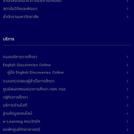
- ข่าวประชาสัมพันธ์ภายนอก
สำนักส่งเสริมวิชาการและงานทะเบียน
สถาบันวิจัยและพัฒนา
- ทุน/สมัครงาน/ศึกษาต่อ
สำนักงานมหาวิทยาลัย
วารสารคณะ
ผลงานคณะ
บริการ
- ฐานข้อมูลงานวิจัย
ระบบบริหารการศึกษา
- การจัดการความรู้ (KM Scitech)
English Discoveries Online
- โครงการบริหารจัดการพื้นที่ 10 ไร่ ด้านหลังโรงสีข้าว
คู่มือ English Discoveries Online
สวนดุสิต จังหวัดปราจีนบุรี
ระบบตรวจสอบผู้สำเร็จการศึกษา
ศูนย์สนเทศแนะแนวการศึกษา กยศ. กรอ.
- โครงการส่งเสริมการปลูกกล้วยเล็บมือนางฯ
ปฏิทินการศึกษา
- ผลงาน/รางวัล
บริการด้านไอที
ฐานข้อมูลออนไลน์
- SDU Zero Waste
e-Learning คณะวิทย์ฯ
- งานวิจัย/นวัตกรรม
หอพักศูนย์วิทยาศาสตร์