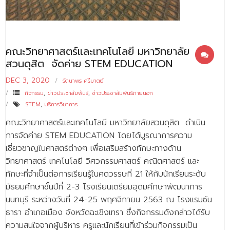
- - บุคลากรสนับสนุน
หลักสูตร
คณะวิทยาศาสตร์และเทคโนโลยี มหาวิทยาลัย
- วิทยาศาสตรบัณฑิต
สวนดุสิต จัดค่าย STEM EDUCATION
- - วิทยาการคอมพิวเตอร์
DEC 3, 2020
รัตนาพร ศรีมาตย์
- - วิทยาศาสตร์เครื่องสำอาง
กิจกรรม
,
ข่าวประชาสัมพันธ์
,
ข่าวประชาสัมพันธ์ภายนอก
STEM
,
บริการวิชาการ
- - อาชีวอนามัยและความปลอดภัย
คณะวิทยาศาสตร์และเทคโนโลยี มหาวิทยาลัยสวนดุสิต ดำเนิน
- - อนามัยสิ่งแวดล้อมและสาธารณภัย
การจัดค่าย STEM EDUCATION โดยได้บูรณาการความ
เชี่ยวชาญในศาสตร์ต่างๆ เพื่อเสริมสร้างทักษะทางด้าน
- - วิทยาศาสตร์การแพทย์
วิทยาศาสตร์ เทคโนโลยี วิศวกรรมศาสตร์ คณิตศาสตร์ และ
ทักษะที่จำเป็นต่อการเรียนรู้ในศตวรรษที่ 21 ให้กับนักเรียนระดับ
- - ความมั่นคงปลอดภัยไซเบอร์
มัธยมศึกษาชั้นปีที่ 2-3 โรงเรียนเตรียมอุดมศึกษาพัฒนาการ
- - อุตสาหกรรมชีวภาพเพื่อธุรกิจ
นนทบุรี ระหว่างวันที่ 24-25 พฤศจิกายน 2563 ณ โรงแรมซัน
ธารา อำเภอเมือง จังหวัดฉะเชิงเทรา ซึ่งกิจกรรมดังกล่าวได้รับ
- ศึกษาศาสตรบัณฑิต
ความสนใจจากผู้บริหาร ครูและนักเรียนที่เข้าร่วมกิจกรรมเป็น