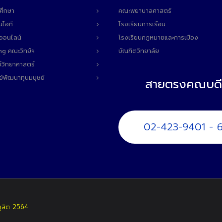
ศึกษา
คณะพยาบาลศาสตร์
นไอที
โรงเรียนการเรือน
ลออนไลน์
โรงเรียนกฎหมายและการเมือง
ng คณะวิทย์ฯ
บัณฑิตวิทยาลัย
์วิทยาศาสตร์
ย์พัฒนาทุนมนุษย์
สายตรงคณบดี
02-423-9401 - 
ดุสิต 2564