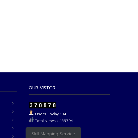
OUR VISTOR
Users Today : 14
Total views : 459794
Skill Mapping Service