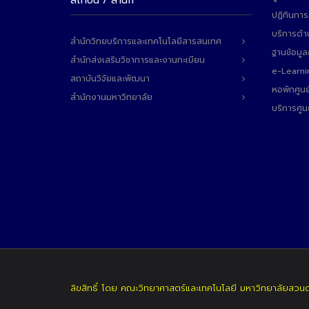
สถาบัน / สำนัก
ปฏิทินการ
บริการด้า
สำนักวิทยบริการและเทคโนโลยีสารสนเทศ
ฐานข้อมู
สำนักส่งเสริมวิชาการและงานทะเบียน
e-Learni
สถาบันวิจัยและพัฒนา
หอพักศูนย
สำนักงานมหาวิทยาลัย
บริการศูน
ลิขสิทธิ์ โดย คณะวิทยาศาสตร์และเทคโนโลยี มหาวิทยาลัยสวน