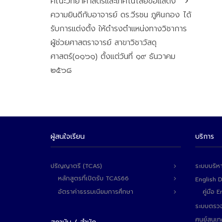
คณะวิทยาศาสตร์และเทคโนโลยีขอแสดง
ความยินดีกับอาจารย์ ดร.วีรชน ภูหินกอง ได้
รับการแต่งตั้ง ให้ดำรงตำแหน่งทางวิชาการ
ผู้ช่วยศาสตราจารย์ สาขาวิชาวัสดุ
ศาสตร์(๐๑๖๑) ตั้งแต่วันที่ ๑๙ ธันวาคม
๒๕๖๘
ผู้สนใจเรียน
บริการ
ปริญญาตรี (TCAS)
ระบบบริห
หลักสูตรที่เปิดรับ TCAS66
English 
อัตราค่าธรรมเนียมการศึกษา
คู่มือ
ระบบตรวจ
ศูนย์สนเ