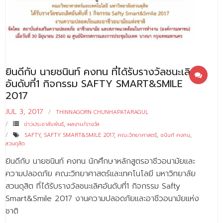
- - บุคลากรสนับสนุน
หลักสูตร
- วิทยาศาสตรบัณฑิต
- - วิทยาการคอมพิวเตอร์
ยินดีกับ นายชนินท์ คงทน ที่ได้รับรางวัลชนะเลิศ
อันดับที่1 กิจกรรม SAFTY SMART&SMILE
- - วิทยาศาสตร์เครื่องสำอาง
2017
- - อาชีวอนามัยและความปลอดภัย
JUL 3, 2017
THINNAGORN CHUNHAPATARAGUL
ข่าวประชาสัมพันธ์
,
ผลงาน/รางวัล
- - อนามัยสิ่งแวดล้อมและสาธารณภัย
SAFTY
,
SAFTY SMART&SMILE 2017
,
คณะวิทยาศาสตร์
,
ชนินท์ คงทน
,
สวนดุสิต
- - วิทยาศาสตร์การแพทย์
ยินดีกับ นายชนินท์ คงทน นักศึกษาหลักสูตรอาชีวอนามัยและ
- - ความมั่นคงปลอดภัยไซเบอร์
ความปลอดภัย คณะวิทยาศาสตร์และเทคโนโลยี มหาวิทยาลัย
สวนดุสิต ที่ได้รับรางวัลชนะเลิศอันดับที่1 กิจกรรม Safty
- - อุตสาหกรรมชีวภาพเพื่อธุรกิจ
Smart&Smile 2017 งานความปลอดภัยและอาชีวอนามัยแห่ง
- ศึกษาศาสตรบัณฑิต
ชาติ