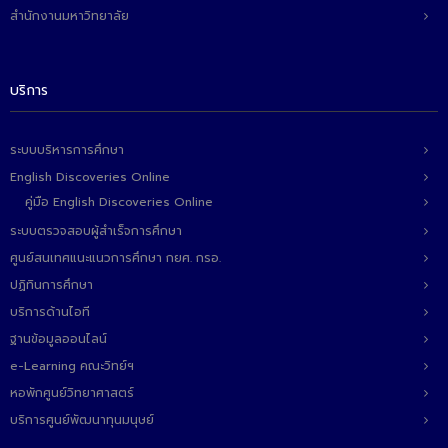
- ข่าวประชาสัมพันธ์ภายนอก
สำนักงานมหาวิทยาลัย
- ทุน/สมัครงาน/ศึกษาต่อ
วารสารคณะ
บริการ
ผลงานคณะ
ระบบบริหารการศึกษา
- ฐานข้อมูลงานวิจัย
English Discoveries Online
- การจัดการความรู้ (KM Scitech)
คู่มือ English Discoveries Online
ระบบตรวจสอบผู้สำเร็จการศึกษา
- โครงการบริหารจัดการพื้นที่ 10 ไร่ ด้านหลังโรงสีข้าว
ศูนย์สนเทศแนะแนวการศึกษา กยศ. กรอ.
สวนดุสิต จังหวัดปราจีนบุรี
ปฏิทินการศึกษา
- โครงการส่งเสริมการปลูกกล้วยเล็บมือนางฯ
บริการด้านไอที
ฐานข้อมูลออนไลน์
- ผลงาน/รางวัล
e-Learning คณะวิทย์ฯ
- SDU Zero Waste
หอพักศูนย์วิทยาศาสตร์
- งานวิจัย/นวัตกรรม
บริการศูนย์พัฒนาทุนมนุษย์