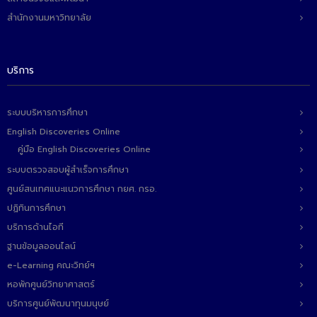
- ข่าวประชาสัมพันธ์ภายนอก
สำนักงานมหาวิทยาลัย
- ทุน/สมัครงาน/ศึกษาต่อ
วารสารคณะ
บริการ
ผลงานคณะ
ระบบบริหารการศึกษา
- ฐานข้อมูลงานวิจัย
English Discoveries Online
- การจัดการความรู้ (KM Scitech)
คู่มือ English Discoveries Online
ระบบตรวจสอบผู้สำเร็จการศึกษา
- โครงการบริหารจัดการพื้นที่ 10 ไร่ ด้านหลังโรงสีข้าว
สวนดุสิต จังหวัดปราจีนบุรี
ศูนย์สนเทศแนะแนวการศึกษา กยศ. กรอ.
ปฏิทินการศึกษา
- โครงการส่งเสริมการปลูกกล้วยเล็บมือนางฯ
บริการด้านไอที
- ผลงาน/รางวัล
ฐานข้อมูลออนไลน์
e-Learning คณะวิทย์ฯ
- SDU Zero Waste
หอพักศูนย์วิทยาศาสตร์
- งานวิจัย/นวัตกรรม
บริการศูนย์พัฒนาทุนมนุษย์