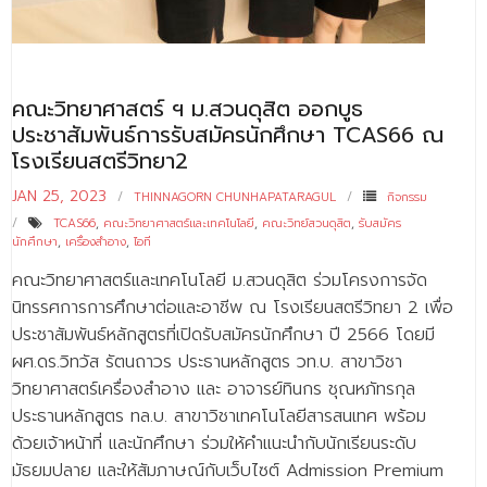
- - บุคลากรสนับสนุน
หลักสูตร
คณะวิทยาศาสตร์ ฯ ม.สวนดุสิต ออกบูธ
- วิทยาศาสตรบัณฑิต
ประชาสัมพันธ์การรับสมัครนักศึกษา TCAS66 ณ
- - วิทยาการคอมพิวเตอร์
โรงเรียนสตรีวิทยา2
- - วิทยาศาสตร์เครื่องสำอาง
JAN 25, 2023
THINNAGORN CHUNHAPATARAGUL
กิจกรรม
TCAS66
,
คณะวิทยาศาสตร์และเทคโนโลยี
,
คณะวิทย์สวนดุสิต
,
รับสมัคร
- - อาชีวอนามัยและความปลอดภัย
นักศึกษา
,
เครื่องสำอาง
,
ไอที
คณะวิทยาศาสตร์และเทคโนโลยี ม.สวนดุสิต ร่วมโครงการจัด
- - อนามัยสิ่งแวดล้อมและสาธารณภัย
นิทรรศการการศึกษาต่อและอาชีพ ณ โรงเรียนสตรีวิทยา 2 เพื่อ
- - วิทยาศาสตร์การแพทย์
ประชาสัมพันธ์หลักสูตรที่เปิดรับสมัครนักศึกษา ปี 2566 โดยมี
ผศ.ดร.วิทวัส รัตนถาวร ประธานหลักสูตร วท.บ. สาขาวิชา
- - ความมั่นคงปลอดภัยไซเบอร์
วิทยาศาสตร์เครื่องสำอาง และ อาจารย์ทินกร ชุณหภัทรกุล
- - อุตสาหกรรมชีวภาพเพื่อธุรกิจ
ประธานหลักสูตร ทล.บ. สาขาวิชาเทคโนโลยีสารสนเทศ พร้อม
ด้วยเจ้าหน้าที่ และนักศึกษา ร่วมให้คำแนะนำกับนักเรียนระดับ
- ศึกษาศาสตรบัณฑิต
มัธยมปลาย และให้สัมภาษณ์กับเว็บไซต์ Admission Premium