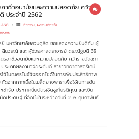
รอาชีวอนามัยและความปลอดภัย คว้า
าติ ประจำปี 2562
UANG
กิจกรรม
,
ผลงาน/รางวัล
ปลอดภัย
ี มหาวิทยาลัยสวนดุสิต ขอแสดงความยินดีกับ ผู้
 สินวรณ์ และ ผู้ช่วยศาสตราจารย์ ดร.ณัฐบดี วิริ
สูตรอาชีวอนามัยและความปลอดภัย คว้ารางวัลสภา
2 ประเภทผลงานวิจัยระดับดี สาขาวิทยาศาสตร์เคมี
รใช้ไมฌครไนซ์ซิงออกไซด์ในการเพิ่มประสิทธิภาพ
ัดจากกากเนื้อในเมล็ดยางพาราเพื่อใช้ในการดับ
ข้ารับ ประกาศนียบัตรเชิดชูเกียรติคุณ และเงิน
ประดิษฐ์ ที่จัดขึ้นในระหว่างวันที่ 2-6 กุมภาพันธ์