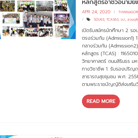
หลักสูตรอาชีวอนามัย
APR 24, 2020
THINNAGO
SDU63
,
TCAS63
,
จป.
,
สวนดุส
เปิดรับสมัครนักศึกษา 2 รอ
ตรงร่วมกัน (Admission1) 1
กลางร่วมกัน (Admission2)
หลักสูตร (TCAS) : 1165010
วิทยาศาสตร์ ถนนสิรินธร ม
ทางวิชาชีพ 1. รับรองปริ
สาธารณสุขชุมชน พ.ศ. 2558
ตามพระราชบัญญัติส่งเสริมว
READ MORE