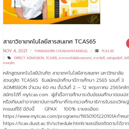
- - บุคลากรสนับสนุน
หลักสูตร
- วิทยาศาสตรบัณฑิต
- - วิทยาการคอมพิวเตอร์
สาขาวิชาเทคโนโลยีสารสนเทศ TCAS65
NOV 4, 2021
- - วิทยาศาสตร์เครื่องสำอาง
THINNAGORN CHUNHAPATARAGUL
TCAS 65
DIRECT ADMISSION
,
TCAS65
,
สาขาเทคโนโลยีสารสนเทศ
,
สาขาไอที
,
หลักสูตรไอที
,
ไอที
- - อาชีวอนามัยและความปลอดภัย
สวนดุสิต
หลักสูตรเทคโนโลยีบัณฑิต สาขาเทคโนโลยีสารสนเทศ มหาวิทยาลัย
- - อนามัยสิ่งแวดล้อมและสาธารณภัย
สวนดุสิต TCAS65 รับสมัครนักศึกษาปีการศึกษา 2565 รอบที่ 3
- - วิทยาศาสตร์การแพทย์
ADMISSION จำนวน 60 คน ตั้งวันที่ 2 – 12 พฤษภาคม 2565คลิ
สมัครได้ที่ mytcas.com ผู้สำเร็จการศึกษาระดับมัธยมศึกษาตอนปล
- - ความมั่นคงปลอดภัยไซเบอร์
หรือเทียบเท่าจากสถาบันการศึกษาที่กระทรวงศึกษาธิการรับรองวิทยฐ
คะแนนที่ใช้ มีดังนี้ GPAX 100% รายละเอียด
- - อุตสาหกรรมชีวภาพเพื่อธุรกิจ
https://www.mytcas.com/programs/11650101220101Aกำหน
- ศึกษาศาสตรบัณฑิต
https://tcas.dusit.ac.th/schedule.htmlรายละเอียดติดตามได้จาก