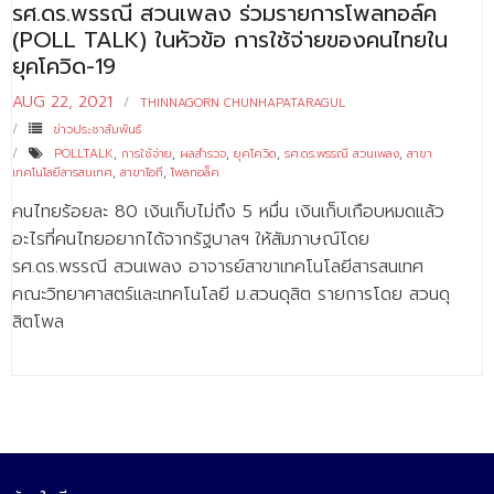
- ข่าวประชาสัมพันธ์ภายนอก
รศ.ดร.พรรณี สวนเพลง ร่วมรายการโพลทอล์ค
(POLL TALK) ในหัวข้อ การใช้จ่ายของคนไทยใน
- ทุน/สมัครงาน/ศึกษาต่อ
ยุคโควิด-19
วารสารคณะ
AUG 22, 2021
THINNAGORN CHUNHAPATARAGUL
ข่าวประชาสัมพันธ์
ผลงานคณะ
POLLTALK
,
การใช้จ่าย
,
ผลสำรวจ
,
ยุคโควิด
,
รศ.ดร.พรรณี สวนเพลง
,
สาขา
เทคโนโลยีสารสนเทศ
,
สาขาไอที
,
โพลทอล็ค
- ฐานข้อมูลงานวิจัย
คนไทยร้อยละ 80 เงินเก็บไม่ถึง 5 หมื่น เงินเก็บเกือบหมดแล้ว
- การจัดการความรู้ (KM Scitech)
อะไรที่คนไทยอยากได้จากรัฐบาลฯ ให้สัมภาษณ์โดย
รศ.ดร.พรรณี สวนเพลง อาจารย์สาขาเทคโนโลยีสารสนเทศ
- โครงการบริหารจัดการพื้นที่ 10 ไร่ ด้านหลังโรงสีข้าว
สวนดุสิต จังหวัดปราจีนบุรี
คณะวิทยาศาสตร์และเทคโนโลยี ม.สวนดุสิต รายการโดย สวนดุ
สิตโพล
- โครงการส่งเสริมการปลูกกล้วยเล็บมือนางฯ
- ผลงาน/รางวัล
- SDU Zero Waste
- งานวิจัย/นวัตกรรม