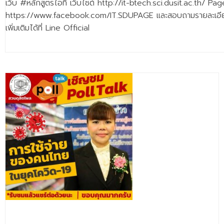
เว็บ #หลักสูตรไอที เว็บไซต์ http://it-btech.sci.dusit.ac.th/ Pag
- - วิทยาศาสตร์ทั่วไป
https://www.facebook.com/IT.SDUPAGE และสอบถามรายละเอี
- เทคโนโลยีบัณฑิต
เพิ่มเติมได้ที่ Line Official
- - เทคโนโลยีสารสนเทศ
ศูนย์บริการ
- ศูนย์เครื่องมือปฏิบัติการวิทยาศาสตร์
- ศูนย์สิ่งแวดล้อม
- ศูนย์ปัญญาประดิษฐ์เพื่อการศึกษา
สหกิจศึกษา
ข่าว
- ข่าวประชาสัมพันธ์
- กิจกรรม