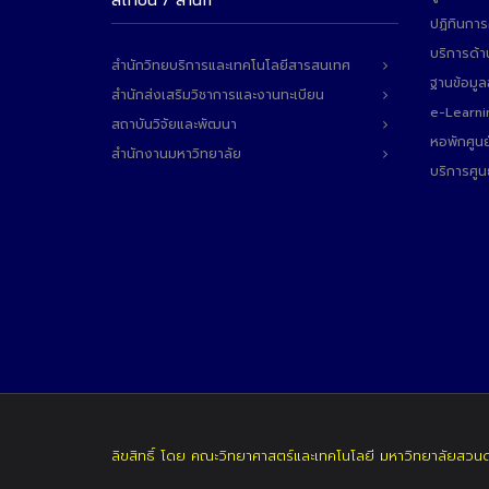
สถาบัน / สำนัก
ปฏิทินการ
บริการด้า
สำนักวิทยบริการและเทคโนโลยีสารสนเทศ
ฐานข้อมู
สำนักส่งเสริมวิชาการและงานทะเบียน
e-Learni
สถาบันวิจัยและพัฒนา
หอพักศูนย
สำนักงานมหาวิทยาลัย
บริการศูน
ลิขสิทธิ์ โดย คณะวิทยาศาสตร์และเทคโนโลยี มหาวิทยาลัยสวน