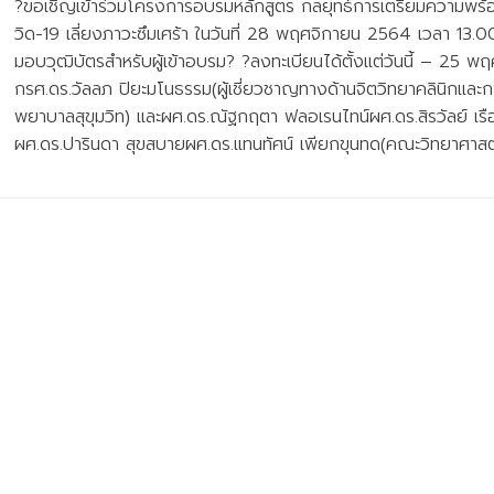
?ขอเชิญเข้าร่วมโครงการอบรมหลักสูตร กลยุทธ์การเตรียมความพร้
วิด-19 เลี่ยงภาวะซึมเศร้า ในวันที่ 28 พฤศจิกายน 2564 เวลา 1
มอบวุฒิบัตรสำหรับผู้เข้าอบรม? ?ลงทะเบียนได้ตั้งแต่วันนี้ – 25
กรศ.ดร.วัลลภ ปิยะมโนธรรม(ผู้เชี่ยวชาญทางด้านจิตวิทยาคลินิกและก
พยาบาลสุขุมวิท) และผศ.ดร.ณัฐกฤตา ฟลอเรนไทน์ผศ.ดร.สิรวัลย์ เร
ผศ.ดร.ปารินดา สุขสบายผศ.ดร.แทนทัศน์ เพียกขุนทด(คณะวิทยาศาสตร