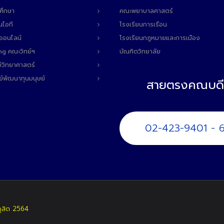
ศึกษา
คณะพยาบาลศาสตร์
นไอที
โรงเรียนการเรือน
ลออนไลน์
โรงเรียนกฎหมายและการเมือง
ng คณะวิทย์ฯ
บัณฑิตวิทยาลัย
์วิทยาศาสตร์
ย์พัฒนาทุนมนุษย์
สายตรงคณบดี
02-423-9401 - 
ดุสิต 2564