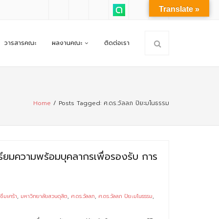
Translate »
วารสารคณะ
ผลงานคณะ
ติดต่อเรา
Home
/
Posts Tagged:
ศ.ดร.วัลลภ ปิยะมโนธรรม
รียมความพร้อมบุคลากรเพื่อรองรับ การ
ซึมเศร้า
,
มหาวิทยาลัยสวนดุสิต
,
ศ.ดร.วัลลภ
,
ศ.ดร.วัลลภ ปิยะมโนธรรม
,