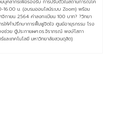
อมบุคลากรเพื่อรองรับ การปรับตัวในสถานการณ์โค
3.00-16.00 น. (อบรมออนไลน์ระบบ Zoom) พร้อม
 พฤศจิกายน 2564 ค่าลงทะเบียน 100 บาท? ?วิทยา
ารให้คำปรึกษาการฟื้นฟูจิตใจ ศูนย์อายุรกรรม โรง
ืองช่วย ตู้ประกายผศ.ดร.จิราภรณ์ พงษ์โสภา
์และเทคโนโลยี มหาวิทยาลัยสวนดุสิต)