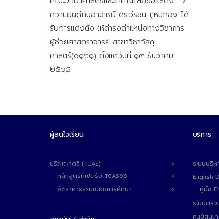
คณะวิทยาศาสตร์และเทคโนโลยีขอแสดง
ความยินดีกับอาจารย์ ดร.วีรชน ภูหินกอง ได้
รับการแต่งตั้ง ให้ดำรงตำแหน่งทางวิชาการ
ผู้ช่วยศาสตราจารย์ สาขาวิชาวัสดุ
ศาสตร์(๐๑๖๑) ตั้งแต่วันที่ ๑๙ ธันวาคม
๒๕๖๘
ผู้สนใจเรียน
บริการ
ปริญญาตรี (TCAS)
ระบบบริห
หลักสูตรที่เปิดรับ TCAS66
English 
อัตราค่าธรรมเนียมการศึกษา
คู่มือ
ระบบตรวจ
ศูนย์สนเ