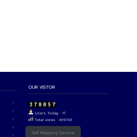
OUR VISTOR
Users Today : 17
Total views : 459743
Skill Mapping Service