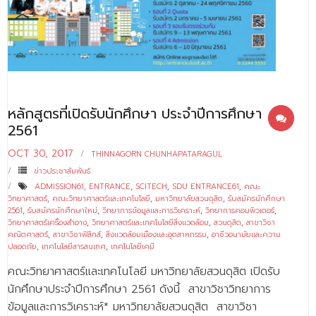
- ข่าวประชาสัมพันธ์ภายนอก
- ทุน/สมัครงาน/ศึกษาต่อ
วารสารคณะ
ผลงานคณะ
หลักสูตรที่เปิดรับนักศึกษา ประจำปีการศึกษา
- ฐานข้อมูลงานวิจัย
2561
- การจัดการความรู้ (KM Scitech)
OCT 30, 2017
THINNAGORN CHUNHAPATARAGUL
- โครงการบริหารจัดการพื้นที่ 10 ไร่ ด้านหลังโรงสีข้าว
ข่าวประชาสัมพันธ์
สวนดุสิต จังหวัดปราจีนบุรี
ADMISSION61
,
ENTRANCE
,
SCITECH
,
SDU ENTRANCE61
,
คณะ
วิทยาศาสตร์
,
คณะวิทยาศาสตร์และเทคโนโลยี
,
มหาวิทยาลัยสวนดุสิต
,
รับสมัครนักศึกษา
2561
,
รับสมัครนักศึกษาใหม่
,
วิทยาการข้อมูลและการวิเคราะห์
,
วิทยาการคอมพิวเตอร์
,
- โครงการส่งเสริมการปลูกกล้วยเล็บมือนางฯ
วิทยาศาสตร์เครื่องสำอาง
,
วิทยาศาสตร์และเทคโนโลยีสิ่งแวดล้อม
,
สวนดุสิต
,
สาขาวิชา
คณิตศาสตร์
,
สาขาวิชาฟิสิกส์
,
สิ่งแวดล้อมเมืองและอุตสาหกรรม
,
อาชีวอนามัยและความ
- ผลงาน/รางวัล
ปลอดภัย
,
เทคโนโลยีสารสนเทศ
,
เทคโนโลยีเคมี
- SDU Zero Waste
คณะวิทยาศาสตร์และเทคโนโลยี มหาวิทยาลัยสวนดุสิต เปิดรับ
นักศึกษาประจำปีการศึกษา 2561 ดังนี้ สาขาวิชาวิทยาการ
- งานวิจัย/นวัตกรรม
ข้อมูลและการวิเคราะห์* มหาวิทยาลัยสวนดุสิต สาขาวิชา