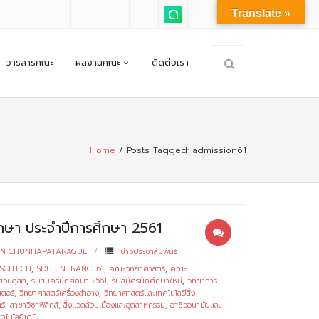
Translate »
วารสารคณะ
ผลงานคณะ
ติดต่อเรา
Home
/
Posts Tagged:
admission61
กศึกษา ประจำปีการศึกษา 2561
RN CHUNHAPATARAGUL
ข่าวประชาสัมพันธ์
SCITECH
,
SDU ENTRANCE61
,
คณะวิทยาศาสตร์
,
คณะ
สวนดุสิต
,
รับสมัครนักศึกษา 2561
,
รับสมัครนักศึกษาใหม่
,
วิทยาการ
ตอร์
,
วิทยาศาสตร์เครื่องสำอาง
,
วิทยาศาสตร์และเทคโนโลยีสิ่ง
ร์
,
สาขาวิชาฟิสิกส์
,
สิ่งแวดล้อมเมืองและอุตสาหกรรม
,
อาชีวอนามัยและ
คโนโลยีเคมี