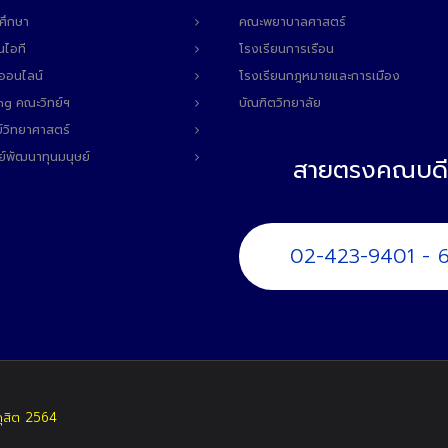
ศึกษา
คณะพยาบาลศาสตร์
นไอที
โรงเรียนการเรือน
ลออนไลน์
โรงเรียนกฎหมายและการเมือง
ng คณะวิทย์ฯ
บัณฑิตวิทยาลัย
์วิทยาศาสตร์
ย์พัฒนาทุนมนุษย์
สายตรงคณบดี
02-423-9401 - 
ดุสิต 2564