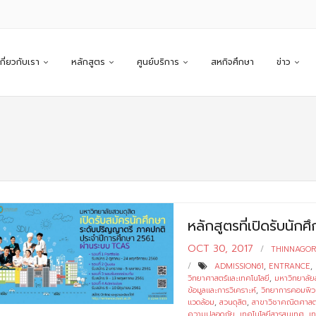
เกี่ยวกับเรา
หลักสูตร
ศูนย์บริการ
สหกิจศึกษา
ข่าว
หลักสูตรที่เปิดรับนั
OCT 30, 2017
THINNAGO
ADMISSION61
,
ENTRANCE
,
วิทยาศาสตร์และเทคโนโลยี
,
มหาวิทยาลัย
ข้อมูลและการวิเคราะห์
,
วิทยาการคอมพิวเ
แวดล้อม
,
สวนดุสิต
,
สาขาวิชาคณิตศาสต
ความปลอดภัย
,
เทคโนโลยีสารสนเทศ
,
เท