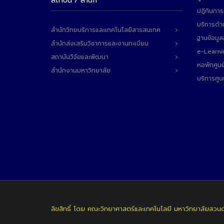
สถาบัน / สำนัก
ปฏิทินการ
บริการด้า
สำนักวิทยบริการและเทคโนโลยีสารสนเทศ
ฐานข้อมู
สำนักส่งเสริมวิชาการและงานทะเบียน
e-Learni
สถาบันวิจัยและพัฒนา
หอพักศูนย
สำนักงานมหาวิทยาลัย
บริการศูน
ลิขสิทธิ์ โดย คณะวิทยาศาสตร์และเทคโนโลยี มหาวิทยาลัยสวน