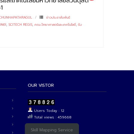
์และเทคโนโลยีมหาวิทยาลัยสวนดุสิต
1
 CHUNHAPATARAGUL
ข่าวประชาสัมพันธ์
ON61
,
SCITECH REGIS
,
คณะวิทยาศาสตร์และเทคโนโลยี
,
รับ
OUR VISTOR
Users Today : 12
Total views : 459668
Skill Mapping Service