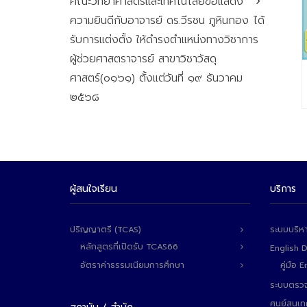
คณะวิทยาศาสตร์และเทคโนโลยีขอแสดง
ความยินดีกับอาจารย์ ดร.วีรชน ภูหินกอง ได้
รับการแต่งตั้ง ให้ดำรงตำแหน่งทางวิชาการ
ผู้ช่วยศาสตราจารย์ สาขาวิชาวัสดุ
ศาสตร์(๐๑๖๑) ตั้งแต่วันที่ ๑๙ ธันวาคม
๒๕๖๘
ผู้สนใจเรียน
บริการ
ปริญญาตรี (TCAS)
ระบบบริห
หลักสูตรที่เปิดรับ TCAS66
English 
อัตราค่าธรรมเนียมการศึกษา
คู่มือ
ระบบตรวจ
ศูนย์สนเ