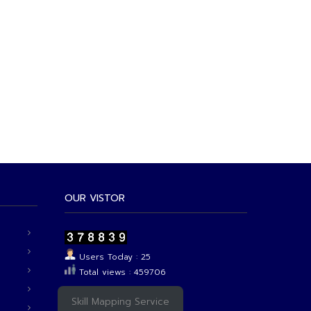
OUR VISTOR
Users Today : 25
Total views : 459706
Skill Mapping Service