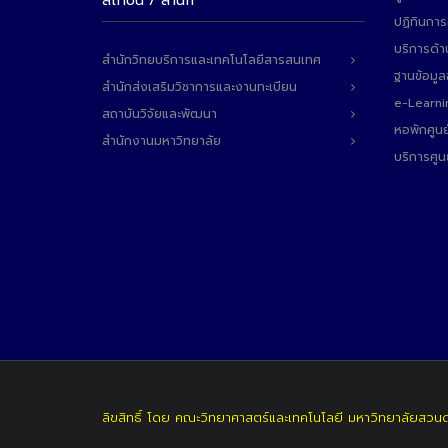
สถาบัน / สำนัก
ปฏิทินการ
บริการด้า
สำนักวิทยบริการและเทคโนโลยีสารสนเทศ
ฐานข้อมู
สำนักส่งเสริมวิชาการและงานทะเบียน
e-Learni
สถาบันวิจัยและพัฒนา
หอพักศูนย
สำนักงานมหาวิทยาลัย
บริการศูน
ลิขสิทธิ์ โดย คณะวิทยาศาสตร์และเทคโนโลยี มหาวิทยาลัยสวน