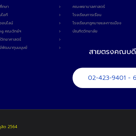
ศึกษา
คณะพยาบาลศาสตร์
นไอที
โรงเรียนการเรือน
ลออนไลน์
โรงเรียนกฎหมายและการเมือง
ng คณะวิทย์ฯ
บัณฑิตวิทยาลัย
์วิทยาศาสตร์
ย์พัฒนาทุนมนุษย์
สายตรงคณบดี
02-423-9401 - 
ดุสิต 2564