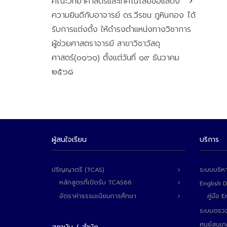
คณะวิทยาศาสตร์และเทคโนโลยีขอแสดง
ความยินดีกับอาจารย์ ดร.วีรชน ภูหินกอง ได้
รับการแต่งตั้ง ให้ดำรงตำแหน่งทางวิชาการ
ผู้ช่วยศาสตราจารย์ สาขาวิชาวัสดุ
ศาสตร์(๐๑๖๑) ตั้งแต่วันที่ ๑๙ ธันวาคม
๒๕๖๘
ผู้สนใจเรียน
บริการ
ปริญญาตรี (TCAS)
ระบบบริห
หลักสูตรที่เปิดรับ TCAS66
English 
อัตราค่าธรรมเนียมการศึกษา
คู่มือ
ระบบตรวจ
ศูนย์สนเ