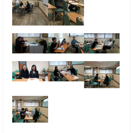
- ข่าวประชาสัมพันธ์ภายนอก
- ทุน/สมัครงาน/ศึกษาต่อ
วารสารคณะ
ผลงานคณะ
- ฐานข้อมูลงานวิจัย
- การจัดการความรู้ (KM Scitech)
- โครงการบริหารจัดการพื้นที่ 10 ไร่ ด้านหลังโรงสีข้าว
สวนดุสิต จังหวัดปราจีนบุรี
- โครงการส่งเสริมการปลูกกล้วยเล็บมือนางฯ
- ผลงาน/รางวัล
- SDU Zero Waste
- งานวิจัย/นวัตกรรม