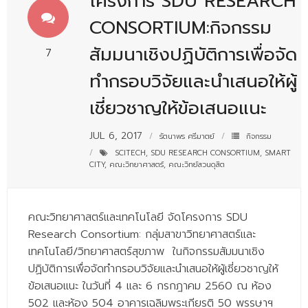
โครงการ SDU RESEARCH
- - บุคลากรสนับสนุน
CONSORTIUM:กิจกรรม
หลักสูตร
สัมมนาเชิงปฏิบัติการเพื่อจัด
7
- วิทยาศาสตรบัณฑิต
ทำกรอบวิจัยและนำเสนอให้ผู้
- - วิทยาการคอมพิวเตอร์
เชี่ยวชาญให้ข้อเสนอแนะ
- - วิทยาศาสตร์เครื่องสำอาง
JUL 6, 2017
รัตนาพร ศรีมาตย์
กิจกรรม
- - อาชีวอนามัยและความปลอดภัย
SCITECH
,
SDU RESEARCH CONSORTIUM
,
SMART
CITY
,
คณะวิทยาศาสตร์
,
คณะวิทย์สวนดุสิต
- - อนามัยสิ่งแวดล้อมและสาธารณภัย
- - วิทยาศาสตร์การแพทย์
คณะวิทยาศาสตร์และเทคโนโลยี จัดโครงการ SDU
- - ความมั่นคงปลอดภัยไซเบอร์
Research Consortium: กลุ่มสาขาวิทยาศาสตร์และ
เทคโนโลยี/วิทยาศาสตร์สุขภาพ ในกิจกรรมสัมมนาเชิง
- - อุตสาหกรรมชีวภาพเพื่อธุรกิจ
ปฏิบัติการเพื่อจัดทำกรอบวิจัยและนำเสนอให้ผู้เชี่ยวชาญให้
ข้อเสนอแนะ ในวันที่ 4 และ 6 กรกฎาคม 2560 ณ ห้อง
- ศึกษาศาสตรบัณฑิต
502 และห้อง 504 อาคารเฉลิมพระเกียรติ 50 พรรษาฯ