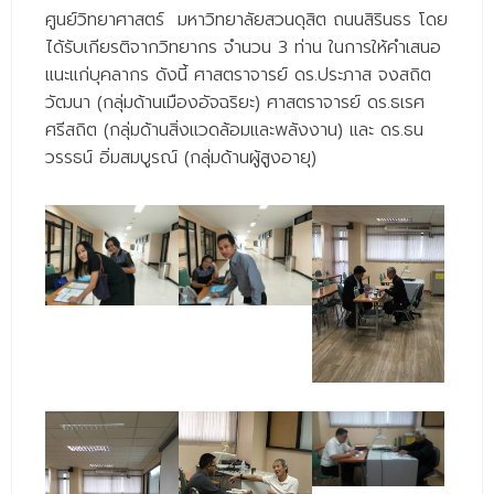
- - วิทยาศาสตร์ทั่วไป
ศูนย์วิทยาศาสตร์ มหาวิทยาลัยสวนดุสิต ถนนสิรินธร โดย
ได้รับเกียรติจากวิทยากร จำนวน 3 ท่าน ในการให้คำเสนอ
- เทคโนโลยีบัณฑิต
แนะแก่บุคลากร ดังนี้ ศาสตราจารย์ ดร.ประภาส จงสถิต
- - เทคโนโลยีสารสนเทศ
วัฒนา (กลุ่มด้านเมืองอัจฉริยะ) ศาสตราจารย์ ดร.ธเรศ
ศรีสถิต (กลุ่มด้านสิ่งแวดล้อมและพลังงาน) และ ดร.ธน
ศูนย์บริการ
วรรธน์ อิ่มสมบูรณ์ (กลุ่มด้านผู้สูงอายุ)
- ศูนย์เครื่องมือปฏิบัติการวิทยาศาสตร์
- ศูนย์สิ่งแวดล้อม
- ศูนย์ปัญญาประดิษฐ์เพื่อการศึกษา
สหกิจศึกษา
ข่าว
- ข่าวประชาสัมพันธ์
- กิจกรรม