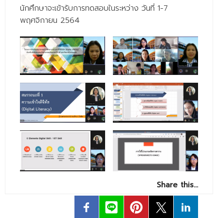
- - วิทยาศาสตร์ทั่วไป
นักศึกษาจะเข้ารับการทดสอบในระหว่าง วันที่ 1-7
พฤศจิกายน 2564
- เทคโนโลยีบัณฑิต
- - เทคโนโลยีสารสนเทศ
ศูนย์บริการ
- ศูนย์เครื่องมือปฏิบัติการวิทยาศาสตร์
- ศูนย์สิ่งแวดล้อม
- ศูนย์ปัญญาประดิษฐ์เพื่อการศึกษา
สหกิจศึกษา
ข่าว
- ข่าวประชาสัมพันธ์
Share this…
- กิจกรรม