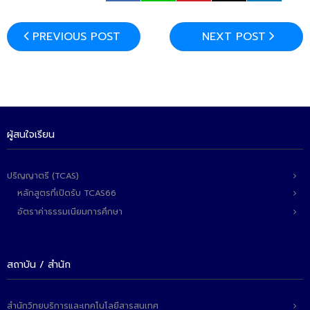
- ข่าวประชาสัมพันธ์ภายนอก
- ทุน/สมัครงาน/ศึกษาต่อ
PREVIOUS POST
NEXT POST
วารสารคณะ
ผลงานคณะ
- ฐานข้อมูลงานวิจัย
ผู้สนใจเรียน
- การจัดการความรู้ (KM Scitech)
- โครงการบริหารจัดการพื้นที่ 10 ไร่ ด้านหลังโรงสีข้าว
ปริญญาตรี (TCAS)
สวนดุสิต จังหวัดปราจีนบุรี
หลักสูตรที่เปิดรับ TCAS66
- โครงการส่งเสริมการปลูกกล้วยเล็บมือนางฯ
อัตราค่าธรรมเนียมการศึกษา
- ผลงาน/รางวัล
- SDU Zero Waste
สถาบัน / สำนัก
- งานวิจัย/นวัตกรรม
สำนักวิทยบริการและเทคโนโลยีสารสนเทศ