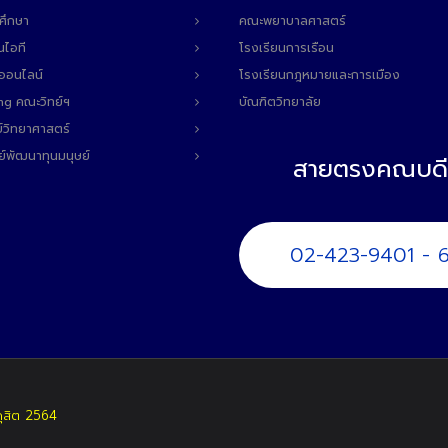
ศึกษา
คณะพยาบาลศาสตร์
นไอที
โรงเรียนการเรือน
ลออนไลน์
โรงเรียนกฎหมายและการเมือง
ng คณะวิทย์ฯ
บัณฑิตวิทยาลัย
์วิทยาศาสตร์
ย์พัฒนาทุนมนุษย์
สายตรงคณบดี
02-423-9401 - 
ดุสิต 2564